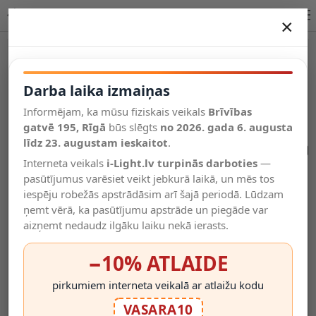
200W USB lādētājs ar EU kontaktdakšu, 4x USB-C + 2x USB-A | OPTONICA
×
DARBA LAIKA IZMAIŅAS
Vēl kategorijas
Darba laika izmaiņas
Informējam, ka mūsu fiziskais veikals
Brīvības
Salīdzināt
gatvē 195, Rīgā
Vēlmju
būs slēgts
no 2026. gada 6. augusta
Valodas
saraksts
līdz 23. augustam ieskaitot
.
(0)
Interneta veikals
i-Light.lv turpinās darboties
—
pasūtījumus varēsiet veikt jebkurā laikā, un mēs tos
iespēju robežās apstrādāsim arī šajā periodā. Lūdzam
ņemt vērā, ka pasūtījumu apstrāde un piegāde var
aizņemt nedaudz ilgāku laiku nekā ierasts.
−10% ATLAIDE
pirkumiem interneta veikalā ar atlaižu kodu
VASARA10