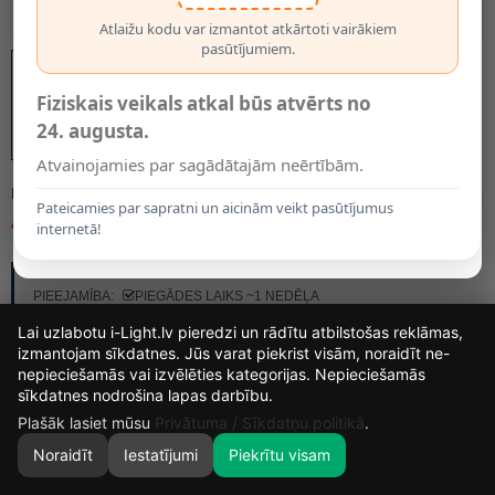
Atlaižu kodu var izmantot atkārtoti vairākiem
pasūtījumiem.
Fiziskais veikals atkal būs atvērts no
24. augusta.
Atvainojamies par sagādātajām neērtībām.
MODELIS:
9505
Pateicamies par sapratni un aicinām veikt pasūtījumus
44.36€
internetā!
RAŽOTĀJS:
OPTONICA
PIEEJAMĪBA:
PIEGĀDES LAIKS ~1 NEDĒĻA
Lai uzlabotu i-Light.lv pieredzi un rādītu atbilstošas reklāmas,
izmantojam sīkdatnes. Jūs varat piekrist visām, noraidīt ne-
nepieciešamās vai izvēlēties kategorijas. Nepieciešamās
16
1
6
45
sīkdatnes nodrošina lapas darbību.
DIENAS
STUNDAS
MIN.
SEK.
Plašāk lasiet mūsu
Privātuma / Sīkdatņu politikā
.
Noraidīt
Iestatījumi
Piekrītu visam
0
SĀKUMS
MEKLĒT
GROZS
MANS KONTS