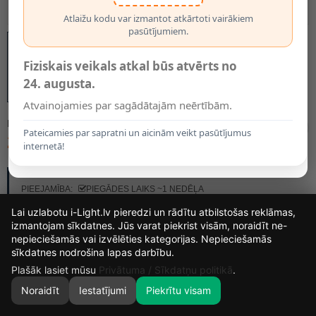
Atlaižu kodu var izmantot atkārtoti vairākiem
pasūtījumiem.
Fiziskais veikals atkal būs atvērts no
24. augusta.
Atvainojamies par sagādātajām neērtībām.
MODELIS:
9524
Pateicamies par sapratni un aicinām veikt pasūtījumus
20.48€
internetā!
RAŽOTĀJS:
OPTONICA
PIEEJAMĪBA:
PIEGĀDES LAIKS ~1 NEDĒĻA
Lai uzlabotu i-Light.lv pieredzi un rādītu atbilstošas reklāmas,
izmantojam sīkdatnes. Jūs varat piekrist visām, noraidīt ne-
nepieciešamās vai izvēlēties kategorijas. Nepieciešamās
14
5
31
58
sīkdatnes nodrošina lapas darbību.
DIENAS
STUNDAS
MIN.
SEK.
Plašāk lasiet mūsu
Privātuma / Sīkdatņu politikā
.
Noraidīt
Iestatījumi
Piekrītu visam
0
SĀKUMS
MEKLĒT
GROZS
MANS KONTS