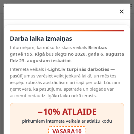
Gigabit LAN uz USB-C adapteris, alumīnijs, sudraba krāsā | OPTONICA
×
DARBA LAIKA IZMAIŅAS
Vēl kategorijas
Darba laika izmaiņas
Informējam, ka mūsu fiziskais veikals
Brīvības
Salīdzināt
gatvē 195, Rīgā
Vēlmju
būs slēgts
no 2026. gada 6. augusta
Valodas
saraksts
līdz 23. augustam ieskaitot
.
(0)
Interneta veikals
i-Light.lv turpinās darboties
—
pasūtījumus varēsiet veikt jebkurā laikā, un mēs tos
iespēju robežās apstrādāsim arī šajā periodā. Lūdzam
ņemt vērā, ka pasūtījumu apstrāde un piegāde var
aizņemt nedaudz ilgāku laiku nekā ierasts.
−10% ATLAIDE
pirkumiem interneta veikalā ar atlaižu kodu
VASARA10