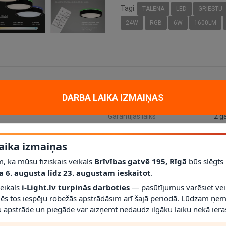
Tagi:
TALENA
LED
GRIESTU
24W
RGB
6W
1600LM
DARBA LAIKA IZMAIŅAS
Aizsardzības klase
IP2
Garantijas laiks
2 g
Gaismas plūsma
160
aika izmaiņas
Cokols
Int
, ka mūsu fiziskais veikals
Brīvības gatvē 195, Rīgā
būs slēgts
 vai melna
a 6. augusta līdz 23. augustam ieskaitot
.
veikals
i-Light.lv turpinās darboties
— pasūtījumus varēsiet vei
mēs tos iespēju robežās apstrādāsim arī šajā periodā. Lūdzam ņem
 apstrāde un piegāde var aizņemt nedaudz ilgāku laiku nekā ieras