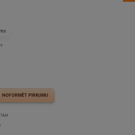
ams
es
STAM
I