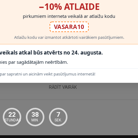
−10% ATLAIDE
pirkumiem interneta veikalā ar atlaižu kodu
VASARA10
Atlaižu kodu var izmantot atkārtoti vairākiem pasūtījumiem.
 veikals atkal būs atvērts no 24. augusta.
ies par sagādātajām neērtībām.
tālumu (2m līdz 8m)
par sapratni un aicinām veikt pasūtījumus internetā!
RĀDĪT VAIRĀK
22
38
7
STUNDAS
MIN.
SEK.