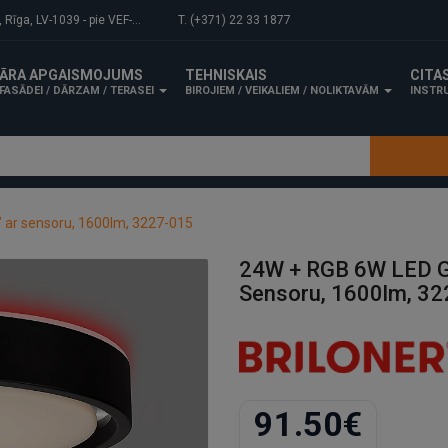
-1039 - pie VEF-Gaisa tilta.
T. (+371) 22 33 1877
ĀRA APGAISMOJUMS
TEHNISKAIS
CITA
FASĀDEI / DĀRZAM / TERASEI
BIROJIEM / VEIKALIEM / NOLIKTAVĀM
INSTRU
" ar sensoru, 1600lm, 3227-015
24W + RGB 6W LED Gr
Sensoru, 1600lm, 3
91.50€