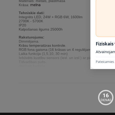
Materiāls: metāls, plastmasa
Krāsa:
melna
Tehniskie dati:
Integrēts LED, 24W + RGB 6W, 1600lm
2700K - 5700K
IP20
Kalpošanas ilgums 25000h
Raksturojums:
Dimmējama.
Fiziskais
Krāsu temperatūras kontrole.
RGB fona gaisma (16 krāsas un 4 regulējami veidi)
Atvainojam
Laika funkcija (1,5,10, 30 min)
Iebūvēts kustību sensors (iesl. un izsl.) ar pielāgojamu at
Pateicamies 
Tālvadības pults.
Atmiņas funkcija.
Izmēri:
360x75
mm
(GxPxA)
16
DIENAS