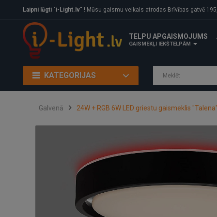
Laipni lūgti "i-Light.lv" !
Mūsu gaismu veikals atrodas Brīvības gatvē 195, Rīga, LV
TELPU APGAISMOJUMS
GAISMEKĻI IEKŠTELPĀM
KATEGORIJAS
Galvenā
24W + RGB 6W LED griestu gaismeklis "Talena