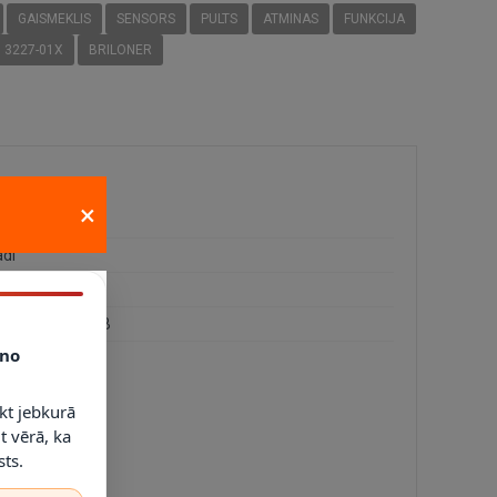
GAISMEKLIS
SENSORS
PULTS
ATMINAS
FUNKCIJA
3227-01X
BRILONER
×
0
adi
0 Lm
egrēts LED + RGB
no
kt jebkurā
t vērā, ka
ts.