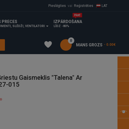
Pieslēgties
vai
Reģistrēties
LAT
S PRECES
IZPĀRDOŠANA
MENTI, SLĒDŽI, VENTILATORI
LĪDZ -80%
0
MANS GROZS
- 0.00€
iestu Gaismeklis "Talena" Ar
227-015