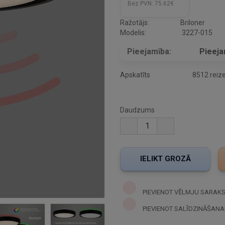
Bez PVN:
75.62€
Ražotājs:
Briloner
Modelis:
3227-015
Pieejamība:
Pieej
Apskatīts
8512 reiz
Daudzums
PIEVIENOT VĒLMJU SARAK
PIEVIENOT SALĪDZINĀŠANA