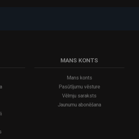
MANS KONTS
Mans konts
a
Pasūtījumu vēsture
Vēlmju saraksts
Jaunumu abonēšana
i
s