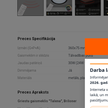
Preces Specifikācija
Izmēri (G×P×A)
360x75 mm
Gaismeklim ir slēdzis
Tālvadības pults
Jaudas patēriņš
30W (24W + 6W)
Darba l
Dimmējama
Jā
Informējam
Materiāls
metāls, plastmasa / balta
2026. gad
Interneta 
Preces Apraksts
laikā, un 
pasūtījumu
Griestu gaismeklis "Talena",
Briloner