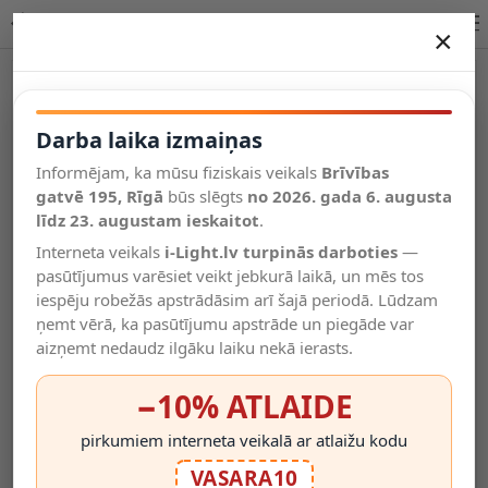
Briloner Hema sienas lampa regulējama 21 cm E27 melna
×
DARBA LAIKA IZMAIŅAS
-23%
Vēl kategorijas
Darba laika izmaiņas
Informējam, ka mūsu fiziskais veikals
Brīvības
Salīdzināt
gatvē 195, Rīgā
Vēlmju
būs slēgts
no 2026. gada 6. augusta
Valodas
saraksts
līdz 23. augustam ieskaitot
.
(0)
Interneta veikals
i-Light.lv turpinās darboties
—
pasūtījumus varēsiet veikt jebkurā laikā, un mēs tos
iespēju robežās apstrādāsim arī šajā periodā. Lūdzam
ņemt vērā, ka pasūtījumu apstrāde un piegāde var
aizņemt nedaudz ilgāku laiku nekā ierasts.
−10% ATLAIDE
pirkumiem interneta veikalā ar atlaižu kodu
VASARA10