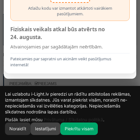
Atlaižu kodu var izmantot atkārtoti vairākiem
pasūtījumiem.
Fiziskais veikals atkal būs atvērts no
24. augusta.
Atvainojamies par sagādātajām neērtībām.
MODELIS:
2485015
Pateicamies par sapratni un aicinām veikt pasūtījumus
16.95€
21.95€
internetā!
RAŽOTĀJS:
BRILONER
PIEEJAMĪBA:
PIEEJAMS
Lai uzlabotu i-Light.lv pieredzi un rādītu atbilstošas reklāmas,
izmantojam sīkdatnes. Jūs varat piekrist visām, noraidīt ne-
nepieciešamās vai izvēlēties kategorijas. Nepieciešamās
16
6
3
0
sīkdatnes nodrošina lapas darbību.
DIENAS
STUNDAS
MIN.
SEK.
Plašāk lasiet mūsu
Privātuma / Sīkdatņu politikā
.
Noraidīt
Iestatījumi
Piekrītu visam
0
SĀKUMS
MEKLĒT
GROZS
MANS KONTS