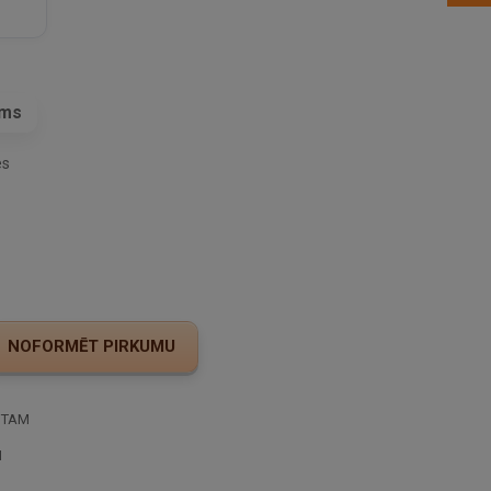
ams
es
STAM
I