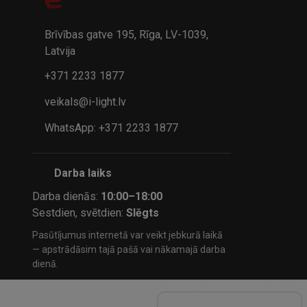
32.95€
24.9
41.95€
Brīvības gatve 195, Rīga, LV-1039,
Latvija
+371 2233 1877
veikals@i-light.lv
WhatsApp: +371 2233 1877
Darba laiks
Darba dienās:
10:00–18:00
Sestdien, svētdien:
Slēgts
Pasūtījumus internetā var veikt jebkurā laikā
— apstrādāsim tajā pašā vai nākamajā darba
dienā.