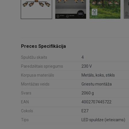
Preces Specifikācija
Spuldžu skaits
4
Paredzētais spriegums
230 V
Korpusa materiāls
Metāls, koks, stikls
Montāžas veids
Griestu montāža
Svars
2060 g
EAN
4002707445722
Cokols
E27
Tips
LED spuldze (ieteicams)