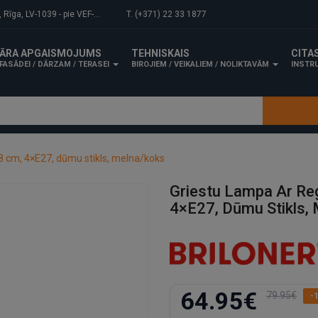
-1039 - pie VEF-Gaisa tilta.
T. (+371) 22 33 1877
ĀRA APGAISMOJUMS
TEHNISKAIS
CITA
FASĀDEI / DĀRZAM / TERASEI
BIROJIEM / VEIKALIEM / NOLIKTAVĀM
INSTRU
8 cm, 4×E27, dūmu stikls, melna/koks
Griestu Lampa Ar Re
4×E27, Dūmu Stikls,
64.95€
79.95€
-