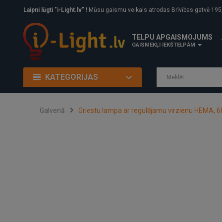
Laipni lūgti "i-Light.lv" !
Mūsu gaismu veikals atrodas Brīvības gatvē 195, Rīga, LV
TELPU APGAISMOJUMS
GAISMEKĻI IEKŠTELPĀM
KATEGORIJAS
Galvenā
Griestu lampa ar regulējamu virzienu HEMA, 6