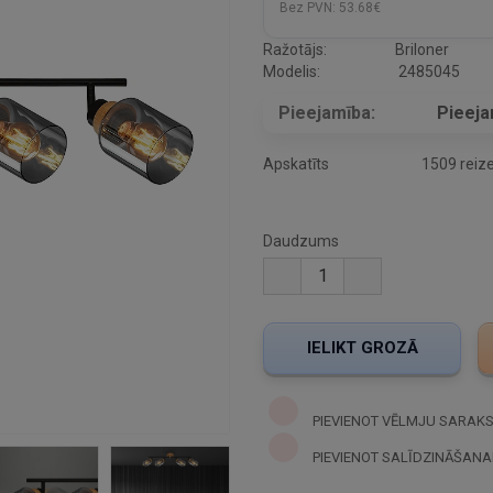
Bez PVN:
53.68€
Ražotājs:
Briloner
Modelis:
2485045
Pieejamība:
Pieej
Apskatīts
1509 reiz
Daudzums
PIEVIENOT VĒLMJU SARAK
PIEVIENOT SALĪDZINĀŠANA