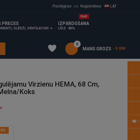
Pieslēgties
vai
Reģistrēties
LAT
S PRECES
IZPĀRDOŠANA
MENTI, SLĒDŽI, VENTILATORI
LĪDZ -80%
0
MANS GROZS
- 0.00€
gulējamu Virzienu HEMA, 68 Cm,
 Melna/koks
19%