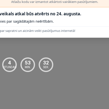
Atlaižu kodu var izmantot atkārtoti vairākiem pasūtījumiem.
 veikals atkal būs atvērts no 24. augusta.
 PRODUKTI
ies par sagādātajām neērtībām.
par sapratni un aicinām veikt pasūtījumus internetā!
4
53
31
STUNDAS
MIN.
SEK.