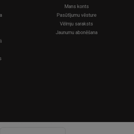
6.95€
39
8.95€
Mans konts
a
Pasūtījumu vēsture
Vēlmju saraksts
Jaunumu abonēšana
i
s