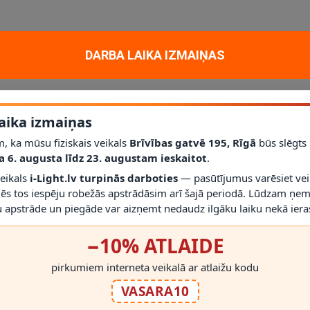
ieniem – piemērota, ja vienā telpā vēlaties izgaismot vairākas zonas. D
DARBA LAIKA IZMAIŅAS
t un pielāgot vajadzīgajai zonai.
aika izmaiņas
mperatūru (spuldzes komplektā neietilpst).
, ka mūsu fiziskais veikals
Brīvības gatvē 195, Rīgā
būs slēgts
abas, guļamistabas vai gaiteņa interjeram.
a 6. augusta līdz 23. augustam ieskaitot
.
veikals
i-Light.lv turpinās darboties
— pasūtījumus varēsiet vei
mēs tos iespēju robežās apstrādāsim arī šajā periodā. Lūdzam ņem
 apstrāde un piegāde var aizņemt nedaudz ilgāku laiku nekā ieras
−10% ATLAIDE
RĀDĪT VAIRĀK
u daudzumu. Spuldzes ir nomaināmas, ja ir nepieciešamība pēc cita gais
pirkumiem interneta veikalā ar atlaižu kodu
VASARA10