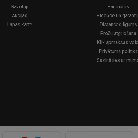
5€
16.95€
29.95€
21.95€
Ražotāji
Par mums
Akcijas
Piegāde un garantij
Lapas karte
Distances līgums
Preču atgriešana
Klix apmaksas veid
Privātuma politika
Sazināties ar mum