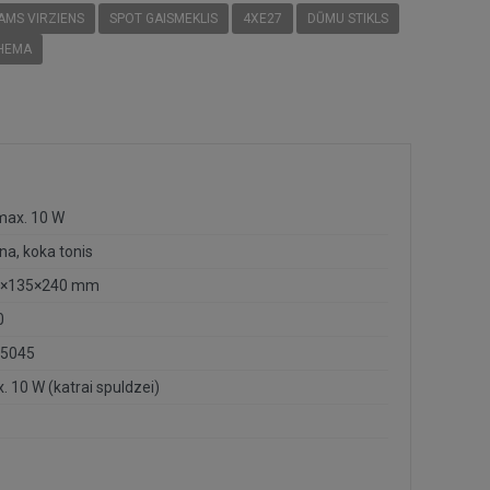
AMS VIRZIENS
SPOT GAISMEKLIS
4XE27
DŪMU STIKLS
HEMA
max. 10 W
na, koka tonis
0×135×240 mm
0
5045
. 10 W (katrai spuldzei)