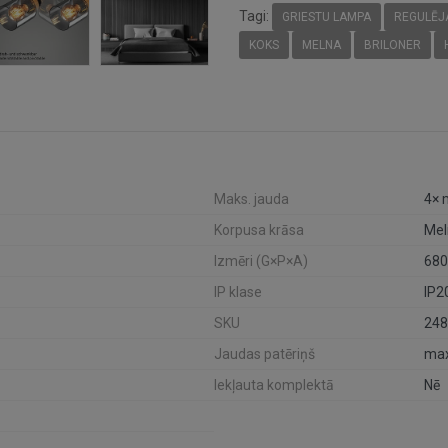
Tagi:
GRIESTU LAMPA
REGULĒJ
KOKS
MELNA
BRILONER
Maks. jauda
4× 
Korpusa krāsa
Mel
Izmēri (G×P×A)
68
IP klase
IP2
SKU
248
Jaudas patēriņš
max
Iekļauta komplektā
Nē