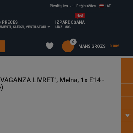
Pieslēgties
vai
Reģistrēties
LAT
S PRECES
IZPĀRDOŠANA
MENTI, SLĒDŽI, VENTILATORI
LĪDZ -80%
0
MANS GROZS
- 0.00€
VAGANZA LIVRET", Melna, 1x E14 -
)