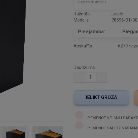
Bez PVN:
49.55€
Ražotājs:
Lucide
Modelis:
78596/01/30
Pieejamība:
Piegād
Apskatīts
6279 reiz
Daudzums
PIEVIENOT VĒLMJU SARAK
PIEVIENOT SALĪDZINĀŠANA