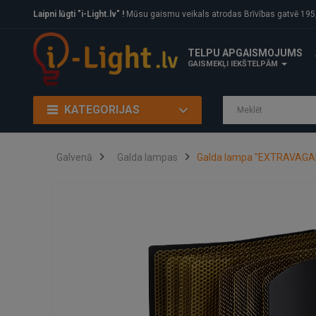
Laipni lūgti "i-Light.lv" !
Mūsu gaismu veikals atrodas Brīvības gatvē 195, Rīga, LV
TELPU APGAISMOJUMS
GAISMEKĻI IEKŠTELPĀM
KATEGORIJAS
Galvenā
Galda lampas
Galda lampa "EXTRAVAGANZ