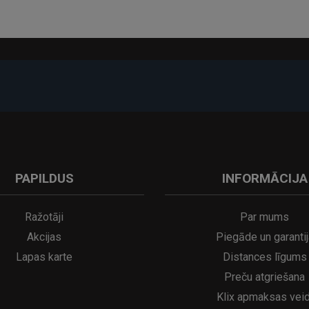
-17%
PAPILDUS
INFORMĀCIJA
A
kumulatora LED galda lampa SERINA Mini Ø80×200 mm..
5€
16.95€
29.95€
21.95€
Ražotāji
Par mums
Akcijas
Piegāde un garantij
Lapas karte
Distances līgums
Preču atgriešana
Klix apmaksas veid