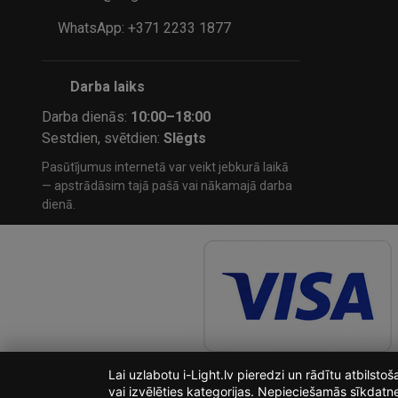
WhatsApp: +371 2233 1877
Darba laiks
Darba dienās:
10:00–18:00
Sestdien, svētdien:
Slēgts
Pasūtījumus internetā var veikt jebkurā laikā
— apstrādāsim tajā pašā vai nākamajā darba
dienā.
Lai uzlabotu i-Light.lv pieredzi un rādītu atbilst
vai izvēlēties kategorijas. Nepieciešamās sīkdatn