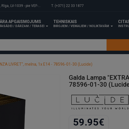
-1039 - pie VEF-Gaisa tilta.
T. (+371) 22 33 1877
ĀRA APGAISMOJUMS
TEHNISKAIS
CITA
FASĀDEI / DĀRZAM / TERASEI
BIROJIEM / VEIKALIEM / NOLIKTAVĀM
INSTRU
A LIVRET", melna, 1x E14 - 78596-01-30 (Lucide)
Galda Lampa "EXTRA
78596-01-30 (Lucide
59.95€