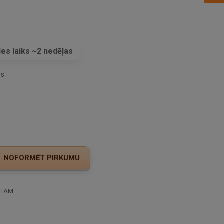
es laiks ~2 nedēļas
es
STAM
I