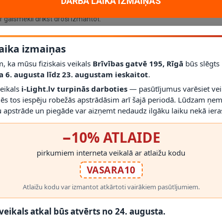
DARBA LAIKA IZMAIŅAS
Nē
; vienmēr izmantojiet saderīgas spuldzes un dimmerus.
r gaismekli drīkst droši izmantot.
m
ļauj pirms montāžas novērtēt proporcijas un novietojumu.
aika izmaiņas
, ka mūsu fiziskais veikals
Brīvības gatvē 195, Rīgā
būs slēgts
a 6. augusta līdz 23. augustam ieskaitot
.
veikals
i-Light.lv turpinās darboties
— pasūtījumus varēsiet vei
mēs tos iespēju robežās apstrādāsim arī šajā periodā. Lūdzam ņem
RĀDĪT VAIRĀK
 apstrāde un piegāde var aizņemt nedaudz ilgāku laiku nekā ieras
−10% ATLAIDE
pirkumiem interneta veikalā ar atlaižu kodu
VASARA10
ot Lucide montāžas instrukciju un elektrodrošības prasības. Aizsardzīb
 PRODUKTI
Atlaižu kodu var izmantot atkārtoti vairākiem pasūtījumiem.
ums, darbu uzticiet kvalificētam elektriķim.
 veikals atkal būs atvērts no 24. augusta.
nas stūrītim, kur vajadzīga pārvietojama un dekoratīva gaisma.