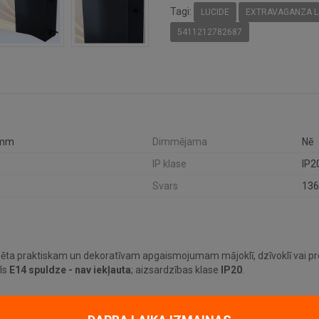
Tagi:
LUCIDE
EXTRAVAGANZA L
5411212782687
 mm
Dimmējama
Nē
IP klase
IP2
Svars
136
ēta praktiskam un dekoratīvam apgaismojumam mājoklī, dzīvoklī vai proj
ols
E14 spuldze - nav iekļauta
; aizsardzības klase
IP20
.
līdz šim modelim iederēties mūsdienīgā interjerā.