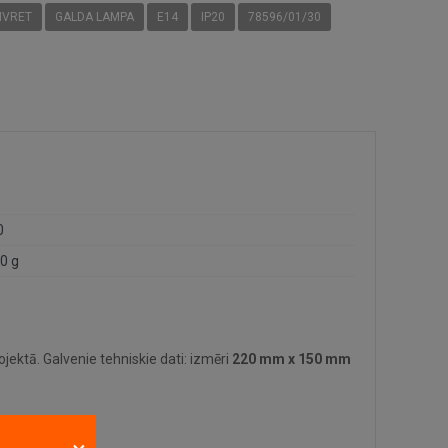
IVRET
GALDA LAMPA
E14
IP20
78596/01/30
0
0 g
ektā. Galvenie tehniskie dati: izmēri
220 mm x 150 mm