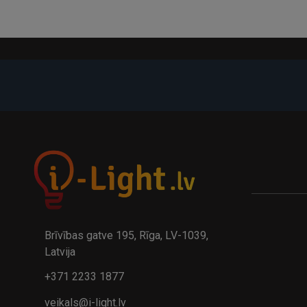
-21%
A
kumulatora LED galda lampa BIWO 385×130×230 mm 5,..
32.95€
24.9
41.95€
Brīvības gatve 195, Rīga, LV-1039,
Latvija
+371 2233 1877
veikals@i-light.lv