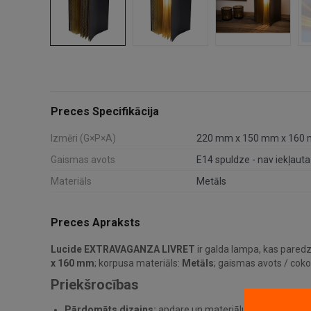
Preces Specifikācija
Izmēri (G×P×A)
220 mm x 150 mm x 160
Gaismas avots
E14 spuldze - nav iekļauta
Materiāls
Metāls
Preces Apraksts
Lucide EXTRAVAGANZA LIVRET
ir galda lampa, kas paredz
x 160 mm
; korpusa materiāls:
Metāls
; gaismas avots / cok
Priekšrocības
Pārdomāts dizains:
apdare un materiālu kombinācija pa