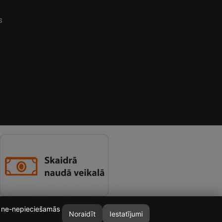
s
īt ne-nepieciešamās
Noraidīt
Iestatījumi