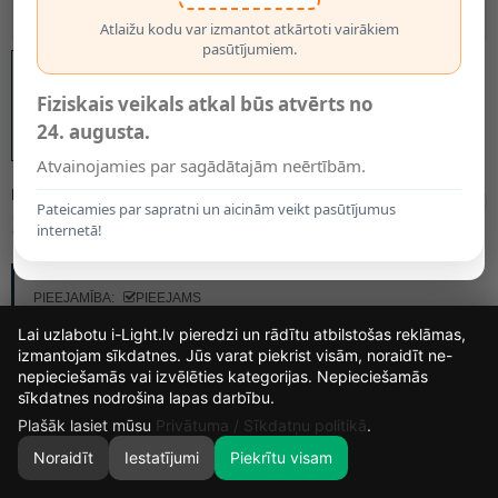
Atlaižu kodu var izmantot atkārtoti vairākiem
pasūtījumiem.
Fiziskais veikals atkal būs atvērts no
24. augusta.
Atvainojamies par sagādātajām neērtībām.
MODELIS:
1937
Pateicamies par sapratni un aicinām veikt pasūtījumus
1.95€
internetā!
RAŽOTĀJS:
OPTONICA
PIEEJAMĪBA:
PIEEJAMS
Lai uzlabotu i-Light.lv pieredzi un rādītu atbilstošas reklāmas,
izmantojam sīkdatnes. Jūs varat piekrist visām, noraidīt ne-
nepieciešamās vai izvēlēties kategorijas. Nepieciešamās
15
9
46
19
sīkdatnes nodrošina lapas darbību.
DIENAS
STUNDAS
MIN.
SEK.
Plašāk lasiet mūsu
Privātuma / Sīkdatņu politikā
.
Noraidīt
Iestatījumi
Piekrītu visam
0
SĀKUMS
MEKLĒT
GROZS
MANS KONTS