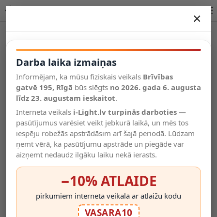
GU10 LED spuldze, 5W, 400lm, 2700K, 38° (OPTONICA)
×
DARBA LAIKA IZMAIŅAS
Vēl kategorijas
Darba laika izmaiņas
Informējam, ka mūsu fiziskais veikals
Brīvības
Salīdzināt
gatvē 195, Rīgā
Vēlmju
būs slēgts
no 2026. gada 6. augusta
Valodas
saraksts
līdz 23. augustam ieskaitot
.
(0)
Interneta veikals
i-Light.lv turpinās darboties
—
pasūtījumus varēsiet veikt jebkurā laikā, un mēs tos
iespēju robežās apstrādāsim arī šajā periodā. Lūdzam
ņemt vērā, ka pasūtījumu apstrāde un piegāde var
aizņemt nedaudz ilgāku laiku nekā ierasts.
−10% ATLAIDE
pirkumiem interneta veikalā ar atlaižu kodu
VASARA10