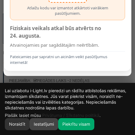
Atlaižu kodu var izmantot atkārtoti vairākiem
pasūtījumiem.
Fiziskais veikals atkal būs atvērts no
24. augusta.
Atvainojamies par sagādātajām neērtībām.
MODELIS:
2272-016
Pateicamies par sapratni un aicinām veikt pasūtījumus
10.49€
internetā!
RAŽOTĀJS:
BRILONER
PIEEJAMĪBA:
PIEGĀDES LAIKS ~2 NEDĒĻAS
Lai uzlabotu i-Light.lv pieredzi un rādītu atbilstošas reklāmas,
izmantojam sīkdatnes. Jūs varat piekrist visām, noraidīt ne-
nepieciešamās vai izvēlēties kategorijas. Nepieciešamās
15
21
52
48
sīkdatnes nodrošina lapas darbību.
DIENAS
STUNDAS
MIN.
SEK.
Plašāk lasiet mūsu
Privātuma / Sīkdatņu politikā
.
Noraidīt
Iestatījumi
Piekrītu visam
0
SĀKUMS
MEKLĒT
GROZS
MANS KONTS