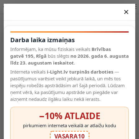
LED sienas gaismeklis, 8 cm, 0,4W, balta, 2272-016, Briloner
×
DARBA LAIKA IZMAIŅAS
Vēl kategorijas
Darba laika izmaiņas
Informējam, ka mūsu fiziskais veikals
Brīvības
Salīdzināt
gatvē 195, Rīgā
Vēlmju
būs slēgts
no 2026. gada 6. augusta
Valodas
saraksts
līdz 23. augustam ieskaitot
.
(0)
Interneta veikals
i-Light.lv turpinās darboties
—
pasūtījumus varēsiet veikt jebkurā laikā, un mēs tos
iespēju robežās apstrādāsim arī šajā periodā. Lūdzam
ņemt vērā, ka pasūtījumu apstrāde un piegāde var
aizņemt nedaudz ilgāku laiku nekā ierasts.
−10% ATLAIDE
pirkumiem interneta veikalā ar atlaižu kodu
VASARA10