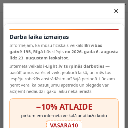
XLED PRO 240, 20W, 240grādu, 1830Lm, 12m, STEINEL LED
×
DARBA LAIKA IZMAIŅAS
Vēl kategorijas
Darba laika izmaiņas
Informējam, ka mūsu fiziskais veikals
Brīvības
Salīdzināt
gatvē 195, Rīgā
Vēlmju
būs slēgts
no 2026. gada 6. augusta
Valodas
saraksts
līdz 23. augustam ieskaitot
.
(0)
Interneta veikals
i-Light.lv turpinās darboties
—
pasūtījumus varēsiet veikt jebkurā laikā, un mēs tos
iespēju robežās apstrādāsim arī šajā periodā. Lūdzam
ņemt vērā, ka pasūtījumu apstrāde un piegāde var
aizņemt nedaudz ilgāku laiku nekā ierasts.
−10% ATLAIDE
pirkumiem interneta veikalā ar atlaižu kodu
VASARA10