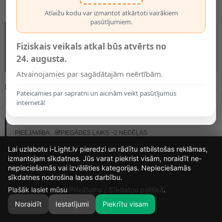
Atlaižu kodu var izmantot atkārtoti vairākiem
pasūtījumiem.
Fiziskais veikals atkal būs atvērts no
24. augusta.
Atvainojamies par sagādātajām neērtībām.
MODELIS:
XLED PRO 240
Pateicamies par sapratni un aicinām veikt pasūtījumus
145.00€
internetā!
RAŽOTĀJS:
STEINEL
PIEEJAMĪBA:
PIEGĀDES LAIKS ~2 NEDĒĻAS
Lai uzlabotu i-Light.lv pieredzi un rādītu atbilstošas reklāmas,
izmantojam sīkdatnes. Jūs varat piekrist visām, noraidīt ne-
KRĀSAS IZVĒLE
nepieciešamās vai izvēlēties kategorijas. Nepieciešamās
16
6
13
18
Balta
Melna
Antracīta
sīkdatnes nodrošina lapas darbību.
DIENAS
STUNDAS
MIN.
SEK.
Plašāk lasiet mūsu
Privātuma / Sīkdatņu politikā
.
Noraidīt
Iestatījumi
Piekrītu visam
0
SĀKUMS
MEKLĒT
GROZS
MANS KONTS