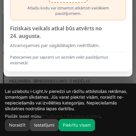
Atlaižu kodu var izmantot atkārtoti vairākiem
pasūtījumiem.
Fiziskais veikals atkal būs atvērts no
24. augusta.
Atvainojamies par sagādātajām neērtībām.
MODELIS:
04210/08/30
Pateicamies par sapratni un aicinām veikt pasūtījumus
76.75€
internetā!
RAŽOTĀJS:
LUCIDE
PIEEJAMĪBA:
PIEGĀDES LAIKS ~2 NEDĒĻAS
Lai uzlabotu i-Light.lv pieredzi un rādītu atbilstošas reklāmas,
izmantojam sīkdatnes. Jūs varat piekrist visām, noraidīt ne-
nepieciešamās vai izvēlēties kategorijas. Nepieciešamās
15
12
18
55
sīkdatnes nodrošina lapas darbību.
DIENAS
STUNDAS
MIN.
SEK.
Plašāk lasiet mūsu
Privātuma / Sīkdatņu politikā
.
Noraidīt
Iestatījumi
Piekrītu visam
0
SĀKUMS
MEKLĒT
GROZS
MANS KONTS