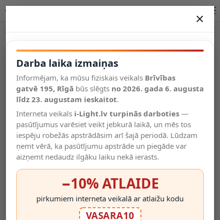
Lucide ALEXA Bathroom sienas lampa LED 1x8W 04210/08/30
×
DARBA LAIKA IZMAIŅAS
Vēl kategorijas
Darba laika izmaiņas
Informējam, ka mūsu fiziskais veikals
Brīvības
Salīdzināt
gatvē 195, Rīgā
Vēlmju
būs slēgts
no 2026. gada 6. augusta
Valodas
saraksts
līdz 23. augustam ieskaitot
.
(0)
Interneta veikals
i-Light.lv turpinās darboties
—
pasūtījumus varēsiet veikt jebkurā laikā, un mēs tos
iespēju robežās apstrādāsim arī šajā periodā. Lūdzam
ņemt vērā, ka pasūtījumu apstrāde un piegāde var
aizņemt nedaudz ilgāku laiku nekā ierasts.
−10% ATLAIDE
pirkumiem interneta veikalā ar atlaižu kodu
VASARA10