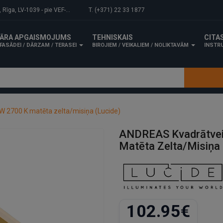
-1039 - pie VEF-Gaisa tilta.
T. (+371) 22 33 1877
ĀRA APGAISMOJUMS
TEHNISKAIS
CITA
FASĀDEI / DĀRZAM / TERASEI
BIROJIEM / VEIKALIEM / NOLIKTAVĀM
INSTRU
 2700 K matēta zelta/misiņa (Lucide)
ANDREAS Kvadrātvei
Matēta Zelta/misiņa 
102.95€