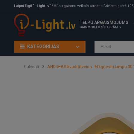
Laipni lūgti "i-Light.lv" !
Mūsu gaismu veikals atrodas Brīvības gatvē 195, Rīga, LV
TELPU APGAISMOJUMS
GAISMEKĻI IEKŠTELPĀM
KATEGORIJAS
Galvenā
ANDREAS kvadrātveida LED griestu lampa 30 W