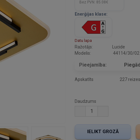
Bez PVN:
85.08€
Enerģijas klase:
Datu lapa
Ražotājs:
Lucide
Modelis:
44114/30/02
Pieejamība:
Piegād
Apskatīts
227 reize
Daudzums