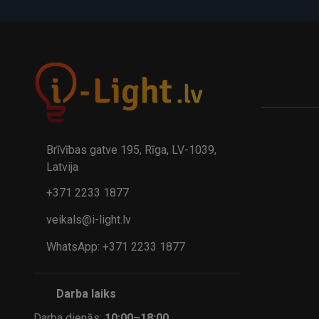
A
kumulatora LED galda lampa BIWO 385×130×230 mm 5,..
32.95€
24.9
41.95€
Brīvības gatve 195, Rīga, LV-1039,
Latvija
+371 2233 1877
veikals@i-light.lv
WhatsApp: +371 2233 1877
Darba laiks
Darba dienās:
10:00–18:00