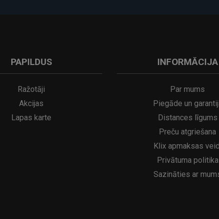
PAPILDUS
INFORMĀCIJA
A
kumulatora LED galda lampa SERINA Mini Ø80×200 mm..
5€
16.95€
29.95€
21.95€
Ražotāji
Par mums
Akcijas
Piegāde un garantij
Lapas karte
Distances līgums
Preču atgriešana
Klix apmaksas veid
Privātuma politika
Sazināties ar mum