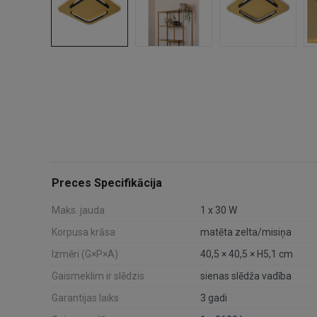
Preces Specifikācija
Maks. jauda
1 x 30 W
Korpusa krāsa
matēta zelta/misiņa
Izmēri (G×P×A)
40,5 × 40,5 × H5,1 cm
Gaismeklim ir slēdzis
sienas slēdža vadība
Garantijas laiks
3 gadi