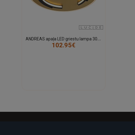
A
NDREAS apaļa LED griestu lampa 30 W 2700 K matēta zelta/misiņa (Lucide)
102.95€
-21%