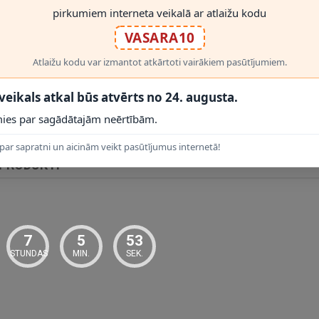
pirkumiem interneta veikalā ar atlaižu kodu
VASARA10
Atlaižu kodu var izmantot atkārtoti vairākiem pasūtījumiem.
RĀDĪT VAIRĀK
 veikals atkal būs atvērts no 24. augusta.
ies par sagādātajām neērtībām.
par sapratni un aicinām veikt pasūtījumus internetā!
 PRODUKTI
 Pirms montāžas pārbaudiet izmērus
40,5 × 40,5 × 5,1 cm
, pieslēguma vi
7
5
52
STUNDAS
MIN.
SEK.