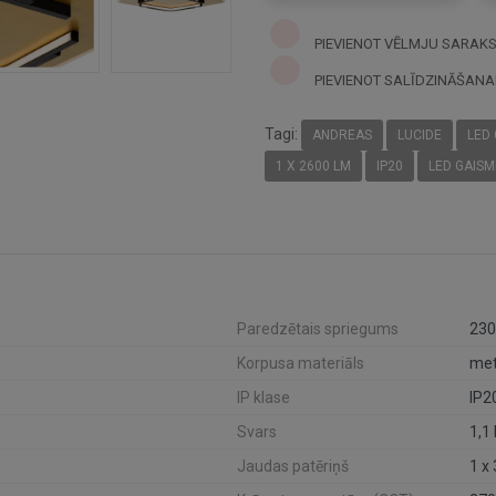
PIEVIENOT VĒLMJU SARAK
PIEVIENOT SALĪDZINĀŠANA
Tagi:
ANDREAS
LUCIDE
LED
1 X 2600 LM
IP20
LED GAISM
Paredzētais spriegums
230
Korpusa materiāls
met
IP klase
IP2
Svars
1,1
Jaudas patēriņš
1 x