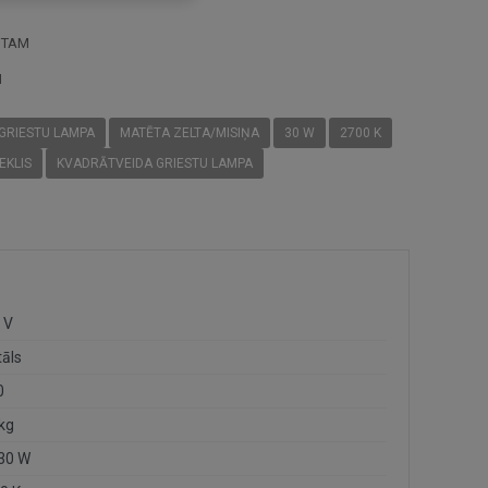
STAM
I
 GRIESTU LAMPA
MATĒTA ZELTA/MISIŅA
30 W
2700 K
EKLIS
KVADRĀTVEIDA GRIESTU LAMPA
 V
āls
0
 kg
 30 W