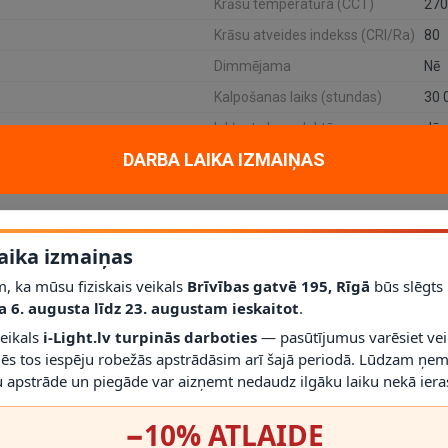
Krāsu temperatūra (CCT)
270
Krāsu atveides indekss (CRI/Ra)
80
Dimmējama
Nē
Kalpošanas laiks (stundas)
30 
Iekļauta komplektā
Jā
DARBA LAIKA IZMAIŅAS
tēta zelta/misiņa (Lucide)
ir metāla LED griestu lampa matēta zelta/m
erīgs griestu apgaismojums ar dekoratīvāku apdares toni.
aika izmaiņas
, ka mūsu fiziskais veikals
Brīvības gatvē 195, Rīgā
būs slēgts
a 6. augusta līdz 23. augustam ieskaitot
.
ā istabā, darba telpā, birojā vai uzgaidāmajā zonā. Metāla korpuss piešķ
ku uzkrītošs.
veikals
i-Light.lv turpinās darboties
— pasūtījumus varēsiet vei
mēs tos iespēju robežās apstrādāsim arī šajā periodā. Lūdzam ņem
 apstrāde un piegāde var aizņemt nedaudz ilgāku laiku nekā ieras
ismu un
2600 lm
gaismas plūsmu. Šis modelis nav dimmējams, tāpēc tas ir
−10% ATLAIDE