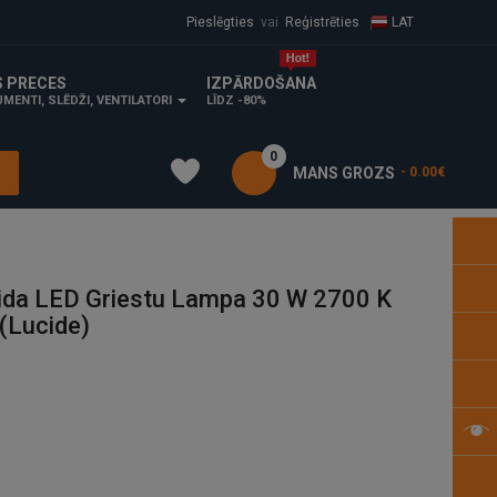
Pieslēgties
vai
Reģistrēties
LAT
S PRECES
IZPĀRDOŠANA
MENTI, SLĒDŽI, VENTILATORI
LĪDZ -80%
0
MANS GROZS
- 0.00€
da LED Griestu Lampa 30 W 2700 K
(Lucide)