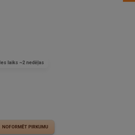
es laiks ~2 nedēļas
s