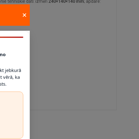
ie tehniskie dati: izmēri
240×140×140 mm
; apdare:
×
s un dimmerus.
no
kt jebkurā
t vērā, ka
ts.