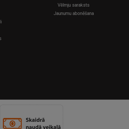
Vēlmju saraksts
Jaunumu abonēšana
i
s