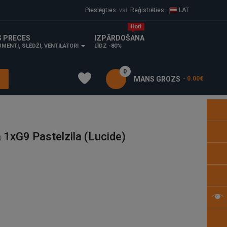
Pieslēgties
vai
Reģistrēties
LAT
S PRECES
IZPĀRDOŠANA
MENTI, SLĒDŽI, VENTILATORI
LĪDZ -80%
0
MANS GROZS
- 0.00€
1xG9 Pastelzila (Lucide)