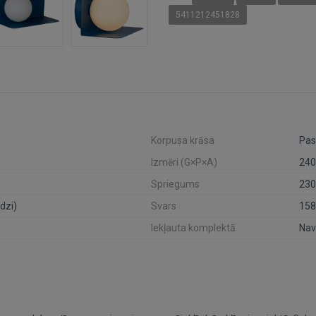
5411212451828
Korpusa krāsa
Pas
Izmēri (G×P×A)
24
Spriegums
230
dzi)
Svars
158
Iekļauta komplektā
Nav