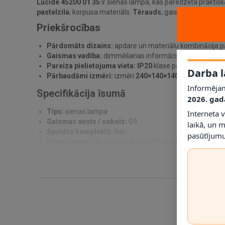
Lucide 45200 01 35
ir sienas lampa, kas paredzēta praktisk
pastelzila
; korpusa materiāls:
Tērauds
; gaismas avots / c
Priekšrocības
Pārdomāts dizains:
apdare un materiālu kombinācija pa
Gaismas vadība:
dimmēšanas informācija norādīta kā
J
Pareiza pielietojuma vieta:
IP20
klase palīdz noteikt, ku
Darba l
Pārbaudāmi izmēri:
izmēri
240×140×140 mm
ļauj pirm
Informējam
Specifikācija īsumā
2026. gad
Tips:
sienas lampa
Interneta 
Gaismas avots / cokols:
G9
laikā, un 
Spuldze komplektā:
Nav
pasūtījumu
Dimmējama:
Jā (ar dimmējamu G9 spuldzi)
Spriegums:
230 V
IP klase:
IP20
Materiāls:
Tērauds
Krāsa:
Pastelzila
Izmēri:
240×140×140 mm
Svars:
1580 g
SKU:
45200/01/35
EAN:
5411212451828