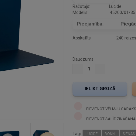
Ražotājs:
Lucide
Modelis:
45200/01/35
Pieejamība:
Piegād
Apskatīts
240 reize
Daudzums
PIEVIENOT VĒLMJU SARAK
PIEVIENOT SALĪDZINĀŠANA
Tagi:
LUCIDE
BONNI
SIENAS