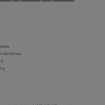
telzila
0×140×140 mm
 V
0 g