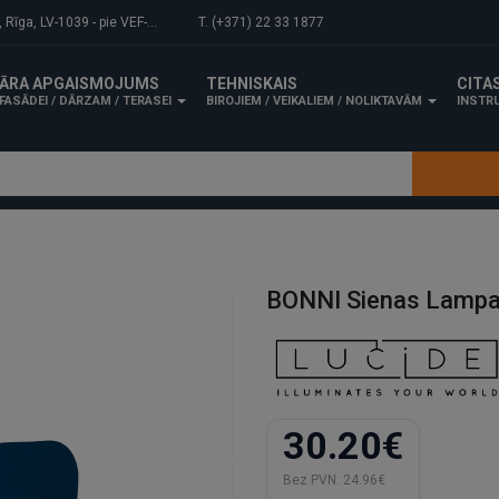
-1039 - pie VEF-Gaisa tilta.
T. (+371) 22 33 1877
ĀRA APGAISMOJUMS
TEHNISKAIS
CITA
FASĀDEI / DĀRZAM / TERASEI
BIROJIEM / VEIKALIEM / NOLIKTAVĀM
INSTRU
BONNI Sienas Lampa 
30.20€
Bez PVN:
24.96€