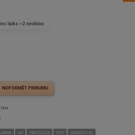
es laiks ~2 nedēļas
s
STAM
I
 LAMPA
G9
PASTELZILA
IP20
45200/01/35