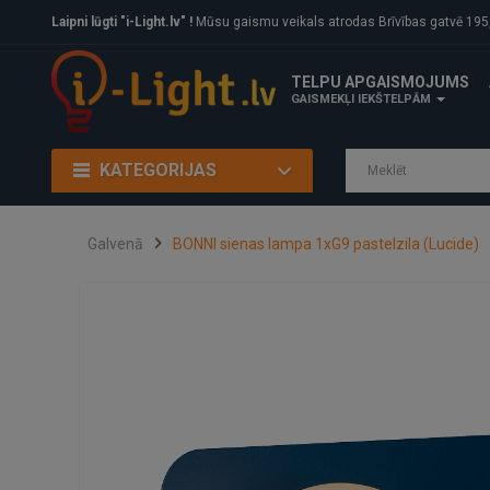
Laipni lūgti "i-Light.lv" !
Mūsu gaismu veikals atrodas Brīvības gatvē 195, Rīga, LV
TELPU APGAISMOJUMS
GAISMEKĻI IEKŠTELPĀM
KATEGORIJAS
Galvenā
BONNI sienas lampa 1xG9 pastelzila (Lucide)