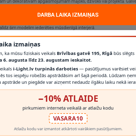
am un dekoratīvam apgaismojumam mājoklī, dzīvoklī vai projektā. Galven
okols
G9
; aizsardzības klase
IP20
.
DARBA LAIKA IZMAIŅAS
līdz šim modelim iederēties mūsdienīgā interjerā.
ā (ar dimmējamu G9 spuldzi)
; vienmēr izmantojiet saderīgas spuldze
r gaismekli drīkst droši izmantot.
aika izmaiņas
s montāžas novērtēt proporcijas un novietojumu.
, ka mūsu fiziskais veikals
Brīvības gatvē 195, Rīgā
būs slēgts
a 6. augusta līdz 23. augustam ieskaitot
.
veikals
i-Light.lv turpinās darboties
— pasūtījumus varēsiet vei
mēs tos iespēju robežās apstrādāsim arī šajā periodā. Lūdzam ņem
 apstrāde un piegāde var aizņemt nedaudz ilgāku laiku nekā ieras
−10% ATLAIDE
RĀDĪT VAIRĀK
pirkumiem interneta veikalā ar atlaižu kodu
VASARA10
Atlaižu kodu var izmantot atkārtoti vairākiem pasūtījumiem.