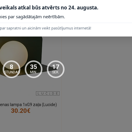
 PRODUKTI
 veikals atkal būs atvērts no 24. augusta.
ies par sagādātajām neērtībām.
jot Lucide montāžas instrukciju un elektrodrošības prasības. Darba spr
fiksēts elektropieslēgums, darbu uzticiet kvalificētam elektriķim.
par sapratni un aicinām veikt pasūtījumus internetā!
i vai akcenta sienai, kur nepieciešama gaisma, neaizņemot grīdas vai g
mmēšanas darbību, izvēlieties saderīgu LED spuldzi atbilstoši vēlamajai 
8
35
16
STUNDAS
MIN.
SEK.
ienas lampa 1xG9 zaļa (Lucide)
30.20€