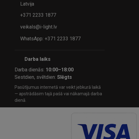
Latvija
+371 2233 1877
veikals@i-light.lv
WhatsApp: +371 2233 1877
Darba laiks
Darba dienās:
10:00–18:00
Sestdien, svētdien:
Slēgts
Pasūtījumus internetā var veikt jebkurā laikā
— apstrādāsim tajā pašā vai nākamajā darba
dienā.