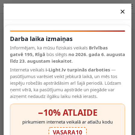
CASTAMAR galda lampa LED 1x8 W 2100K taupe
×
DARBA LAIKA IZMAIŅAS
Vēl kategorijas
Darba laika izmaiņas
Informējam, ka mūsu fiziskais veikals
Brīvības
Salīdzināt
gatvē 195, Rīgā
Vēlmju
būs slēgts
no 2026. gada 6. augusta
Valodas
saraksts
līdz 23. augustam ieskaitot
.
(0)
Interneta veikals
i-Light.lv turpinās darboties
—
pasūtījumus varēsiet veikt jebkurā laikā, un mēs tos
iespēju robežās apstrādāsim arī šajā periodā. Lūdzam
ņemt vērā, ka pasūtījumu apstrāde un piegāde var
aizņemt nedaudz ilgāku laiku nekā ierasts.
−10% ATLAIDE
pirkumiem interneta veikalā ar atlaižu kodu
VASARA10