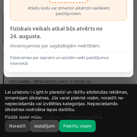
Atlaižu kodu var izmantot atkārtoti vairākiem
pasūtījumiem.
Fiziskais veikals atkal būs atvērts no
24. augusta.
Atvainojamies par sagādātajām neērtībām.
MODELIS:
34552/03/41
Pateicamies par sapratni un aicinām veikt pasūtījumus
63.80€
internetā!
RAŽOTĀJS:
LUCIDE
PIEEJAMĪBA:
PIEGĀDES LAIKS ~2 NEDĒĻAS
Lai uzlabotu i-Light.lv pieredzi un rādītu atbilstošas reklāmas,
izmantojam sīkdatnes. Jūs varat piekrist visām, noraidīt ne-
nepieciešamās vai izvēlēties kategorijas. Nepieciešamās
13
8
42
56
sīkdatnes nodrošina lapas darbību.
DIENAS
STUNDAS
MIN.
SEK.
Plašāk lasiet mūsu
Privātuma / Sīkdatņu politikā
.
Noraidīt
Iestatījumi
Piekrītu visam
0
SĀKUMS
MEKLĒT
GROZS
MANS KONTS