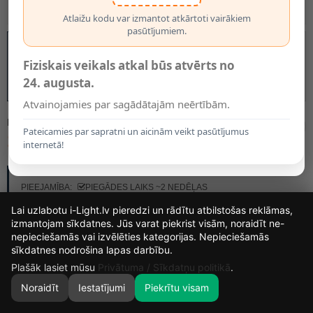
Atlaižu kodu var izmantot atkārtoti vairākiem
pasūtījumiem.
Fiziskais veikals atkal būs atvērts no
24. augusta.
Atvainojamies par sagādātajām neērtībām.
MODELIS:
34540/03/31
Pateicamies par sapratni un aicinām veikt pasūtījumus
132.50€
internetā!
RAŽOTĀJS:
LUCIDE
PIEEJAMĪBA:
PIEGĀDES LAIKS ~2 NEDĒĻAS
Lai uzlabotu i-Light.lv pieredzi un rādītu atbilstošas reklāmas,
izmantojam sīkdatnes. Jūs varat piekrist visām, noraidīt ne-
nepieciešamās vai izvēlēties kategorijas. Nepieciešamās
13
16
42
11
sīkdatnes nodrošina lapas darbību.
DIENAS
STUNDAS
MIN.
SEK.
Plašāk lasiet mūsu
Privātuma / Sīkdatņu politikā
.
Noraidīt
Iestatījumi
Piekrītu visam
0
SĀKUMS
MEKLĒT
GROZS
MANS KONTS