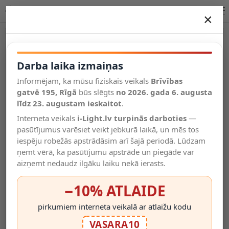
MIRASOL galda lampa G9 balta
×
DARBA LAIKA IZMAIŅAS
Vēl kategorijas
Darba laika izmaiņas
Informējam, ka mūsu fiziskais veikals
Brīvības
Salīdzināt
gatvē 195, Rīgā
Vēlmju
būs slēgts
no 2026. gada 6. augusta
Valodas
saraksts
līdz 23. augustam ieskaitot
.
(0)
Interneta veikals
i-Light.lv turpinās darboties
—
pasūtījumus varēsiet veikt jebkurā laikā, un mēs tos
iespēju robežās apstrādāsim arī šajā periodā. Lūdzam
ņemt vērā, ka pasūtījumu apstrāde un piegāde var
aizņemt nedaudz ilgāku laiku nekā ierasts.
−10% ATLAIDE
pirkumiem interneta veikalā ar atlaižu kodu
VASARA10