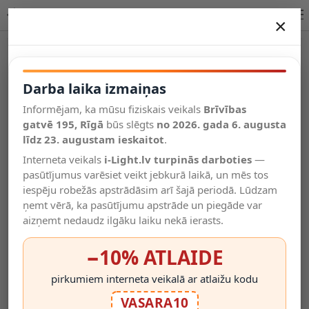
CHARLIE LED bērnu sienas lampa 7 W 2700 K zila | Lucide
×
DARBA LAIKA IZMAIŅAS
Vēl kategorijas
Darba laika izmaiņas
Informējam, ka mūsu fiziskais veikals
Brīvības
Salīdzināt
gatvē 195, Rīgā
Vēlmju
būs slēgts
no 2026. gada 6. augusta
Valodas
saraksts
līdz 23. augustam ieskaitot
.
(0)
Interneta veikals
i-Light.lv turpinās darboties
—
pasūtījumus varēsiet veikt jebkurā laikā, un mēs tos
iespēju robežās apstrādāsim arī šajā periodā. Lūdzam
ņemt vērā, ka pasūtījumu apstrāde un piegāde var
aizņemt nedaudz ilgāku laiku nekā ierasts.
−10% ATLAIDE
pirkumiem interneta veikalā ar atlaižu kodu
VASARA10