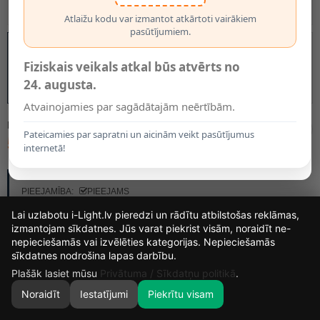
Atlaižu kodu var izmantot atkārtoti vairākiem
pasūtījumiem.
Fiziskais veikals atkal būs atvērts no
24. augusta.
Atvainojamies par sagādātajām neērtībām.
MODELIS:
44204/08/35
Pateicamies par sapratni un aicinām veikt pasūtījumus
50.95€
internetā!
RAŽOTĀJS:
LUCIDE
PIEEJAMĪBA:
PIEEJAMS
Lai uzlabotu i-Light.lv pieredzi un rādītu atbilstošas reklāmas,
izmantojam sīkdatnes. Jūs varat piekrist visām, noraidīt ne-
nepieciešamās vai izvēlēties kategorijas. Nepieciešamās
15
8
43
42
sīkdatnes nodrošina lapas darbību.
DIENAS
STUNDAS
MIN.
SEK.
Plašāk lasiet mūsu
Privātuma / Sīkdatņu politikā
.
Noraidīt
Iestatījumi
Piekrītu visam
0
SĀKUMS
MEKLĒT
GROZS
MANS KONTS