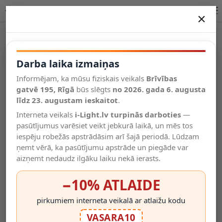
COMET uzlādējama LED galda lampa 3W 2700K melna Lucide
×
DARBA LAIKA IZMAIŅAS
Vēl kategorijas
Darba laika izmaiņas
Informējam, ka mūsu fiziskais veikals
Brīvības
Salīdzināt
gatvē 195, Rīgā
Vēlmju
būs slēgts
no 2026. gada 6. augusta
Valodas
saraksts
līdz 23. augustam ieskaitot
.
(0)
Interneta veikals
i-Light.lv turpinās darboties
—
pasūtījumus varēsiet veikt jebkurā laikā, un mēs tos
iespēju robežās apstrādāsim arī šajā periodā. Lūdzam
ņemt vērā, ka pasūtījumu apstrāde un piegāde var
aizņemt nedaudz ilgāku laiku nekā ierasts.
−10% ATLAIDE
pirkumiem interneta veikalā ar atlaižu kodu
VASARA10