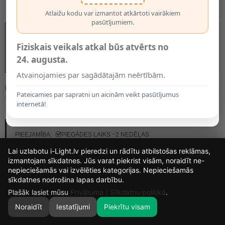
Atlaižu kodu var izmantot atkārtoti vairākiem
pasūtījumiem.
Fiziskais veikals atkal būs atvērts no
24. augusta.
Atvainojamies par sagādātajām neērtībām.
MODELIS:
36621/03/30
Pateicamies par sapratni un aicinām veikt pasūtījumus
78.95€
internetā!
RAŽOTĀJS:
LUCIDE
PIEEJAMĪBA:
PIEGĀDES LAIKS ~2 NEDĒĻAS
Lai uzlabotu i-Light.lv pieredzi un rādītu atbilstošas reklāmas,
izmantojam sīkdatnes. Jūs varat piekrist visām, noraidīt ne-
nepieciešamās vai izvēlēties kategorijas. Nepieciešamās
16
3
25
53
sīkdatnes nodrošina lapas darbību.
DIENAS
STUNDAS
MIN.
SEK.
Plašāk lasiet mūsu
Privātuma / Sīkdatņu politikā
.
Noraidīt
Iestatījumi
Piekrītu visam
0
SĀKUMS
MEKLĒT
GROZS
MANS KONTS