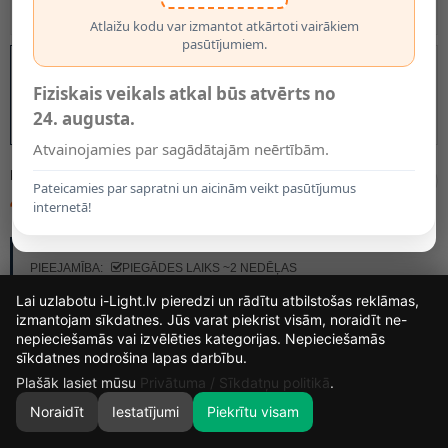
Atlaižu kodu var izmantot atkārtoti vairākiem
pasūtījumiem.
Fiziskais veikals atkal būs atvērts no
24. augusta.
Atvainojamies par sagādātajām neērtībām.
MODELIS:
09240/01/02
Pateicamies par sapratni un aicinām veikt pasūtījumus
44.00€
internetā!
RAŽOTĀJS:
LUCIDE
PIEEJAMĪBA:
PIEGĀDES LAIKS ~2 NEDĒĻAS
Lai uzlabotu i-Light.lv pieredzi un rādītu atbilstošas reklāmas,
izmantojam sīkdatnes. Jūs varat piekrist visām, noraidīt ne-
nepieciešamās vai izvēlēties kategorijas. Nepieciešamās
14
26
2
sīkdatnes nodrošina lapas darbību.
DIENAS
MIN.
SEK.
Plašāk lasiet mūsu
Privātuma / Sīkdatņu politikā
.
Noraidīt
Iestatījumi
Piekrītu visam
0
SĀKUMS
MEKLĒT
GROZS
MANS KONTS