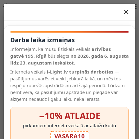
DILETTA sienas lampa 1 x 40 W G9 matēta zelta / misiņa
×
DARBA LAIKA IZMAIŅAS
Vēl kategorijas
Darba laika izmaiņas
Informējam, ka mūsu fiziskais veikals
Brīvības
Salīdzināt
gatvē 195, Rīgā
Vēlmju
būs slēgts
no 2026. gada 6. augusta
Valodas
saraksts
līdz 23. augustam ieskaitot
.
(0)
Interneta veikals
i-Light.lv turpinās darboties
—
pasūtījumus varēsiet veikt jebkurā laikā, un mēs tos
iespēju robežās apstrādāsim arī šajā periodā. Lūdzam
ņemt vērā, ka pasūtījumu apstrāde un piegāde var
aizņemt nedaudz ilgāku laiku nekā ierasts.
−10% ATLAIDE
pirkumiem interneta veikalā ar atlaižu kodu
VASARA10