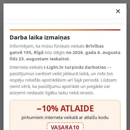
Lucide GISELA galda lampa LED 1x5W 2700K 13594/04/60
×
DARBA LAIKA IZMAIŅAS
Vēl kategorijas
Darba laika izmaiņas
Informējam, ka mūsu fiziskais veikals
Brīvības
Salīdzināt
gatvē 195, Rīgā
Vēlmju
būs slēgts
no 2026. gada 6. augusta
Valodas
saraksts
līdz 23. augustam ieskaitot
.
(0)
Interneta veikals
i-Light.lv turpinās darboties
—
pasūtījumus varēsiet veikt jebkurā laikā, un mēs tos
iespēju robežās apstrādāsim arī šajā periodā. Lūdzam
ņemt vērā, ka pasūtījumu apstrāde un piegāde var
aizņemt nedaudz ilgāku laiku nekā ierasts.
−10% ATLAIDE
pirkumiem interneta veikalā ar atlaižu kodu
VASARA10