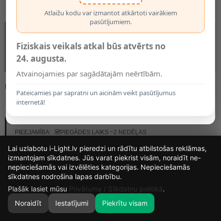
Atlaižu kodu var izmantot atkārtoti vairākiem
pasūtījumiem.
Fiziskais veikals atkal būs atvērts no
24. augusta.
Atvainojamies par sagādātajām neērtībām.
MODELIS:
13594/04/60
Pateicamies par sapratni un aicinām veikt pasūtījumus
137.00€
internetā!
RAŽOTĀJS:
LUCIDE
PIEEJAMĪBA:
PIEGĀDES LAIKS ~2 NEDĒĻAS
Lai uzlabotu i-Light.lv pieredzi un rādītu atbilstošas reklāmas,
izmantojam sīkdatnes. Jūs varat piekrist visām, noraidīt ne-
nepieciešamās vai izvēlēties kategorijas. Nepieciešamās
15
1
53
24
sīkdatnes nodrošina lapas darbību.
DIENAS
STUNDAS
MIN.
SEK.
Plašāk lasiet mūsu
Privātuma / Sīkdatņu politikā
.
Noraidīt
Iestatījumi
Piekrītu visam
0
SĀKUMS
MEKLĒT
GROZS
MANS KONTS