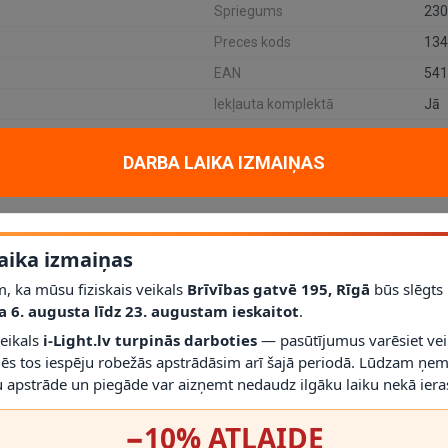
Spriegums
230
Preces kods
134
EAN
541
Iekļauta komplektā
Jā
DARBA LAIKA IZMAIŅAS
tiskam un dekoratīvam apgaismojumam mājoklī, dzīvoklī vai projektā. Ga
ots / cokols
Integrēts LED
; jauda
3 x 4,3 W
; aizsardzības klase
IP20
.
aika izmaiņas
, ka mūsu fiziskais veikals
Brīvības gatvē 195, Rīgā
būs slēgts
a 6. augusta līdz 23. augustam ieskaitot
.
līdz šim modelim iederēties mūsdienīgā interjerā.
veikals
i-Light.lv turpinās darboties
— pasūtījumus varēsiet vei
palīdz saprast, vai gaismeklis atbilst telpas vajadzībām.
mēs tos iespēju robežās apstrādāsim arī šajā periodā. Lūdzam ņem
ā
; vienmēr izmantojiet saderīgas spuldzes un dimmerus.
r gaismekli drīkst droši izmantot.
 apstrāde un piegāde var aizņemt nedaudz ilgāku laiku nekā ieras
irms montāžas novērtēt proporcijas un novietojumu.
−10% ATLAIDE