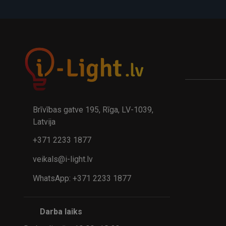
A
kumulatora LED galda lampa BIWO 385×130×230 mm 5,..
32.95€
24.9
41.95€
Brīvības gatve 195, Rīga, LV-1039,
Latvija
+371 2233 1877
veikals@i-light.lv
WhatsApp: +371 2233 1877
Darba laiks