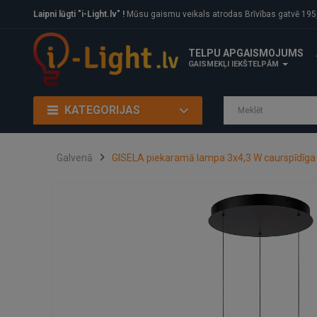
Laipni lūgti "i-Light.lv" !
Mūsu gaismu veikals atrodas Brīvības gatvē 195, Rīga, LV
TELPU APGAISMOJUMS
GAISMEKĻI IEKŠTELPĀM
KATEGORIJAS
Galvenā
GISELA piekaramā lampa 3x4,3 W caurspīdīga 