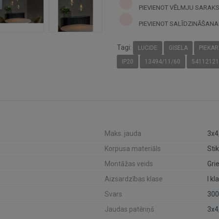
PIEVIENOT VĒLMJU SARAK
PIEVIENOT SALĪDZINĀŠANA
Tagi:
LUCIDE
GISELA
PIEKA
IP20
13494/11/60
54112121
Maks. jauda
3x4
Korpusa materiāls
Stik
Montāžas veids
Grie
Aizsardzības klase
I kl
Svars
300
Jaudas patēriņš
3x4