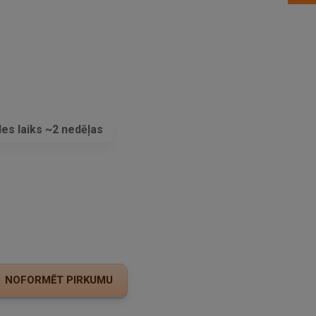
es laiks ~2 nedēļas
s