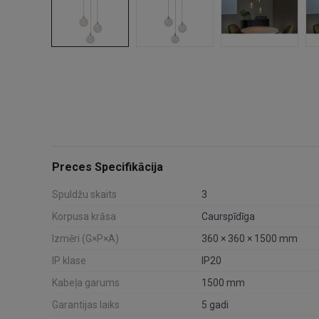
Preces Specifikācija
Spuldžu skaits
3
Korpusa krāsa
Caurspīdīga
Izmēri (G×P×A)
360 × 360 × 1500 mm
IP klase
IP20
Kabeļa garums
1500 mm
Garantijas laiks
5 gadi