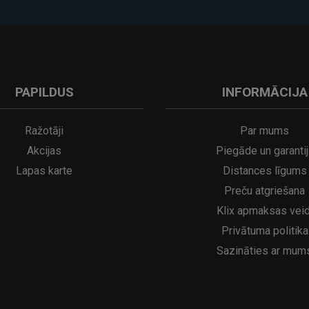
PAPILDUS
INFORMĀCIJA
A
kumulatora LED galda lampa SERINA Mini Ø80×200 mm..
5€
16.95€
29.95€
21.95€
Ražotāji
Par mums
Akcijas
Piegāde un garantij
Lapas karte
Distances līgums
Preču atgriešana
Klix apmaksas veid
Privātuma politika
Sazināties ar mum