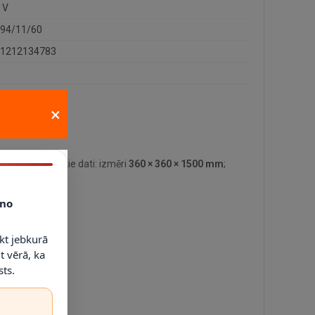
 V
94/11/60
1212134783
×
lvenie tehniskie dati: izmēri
360 × 360 × 1500 mm
;
no
kt jebkurā
t vērā, ka
ts.