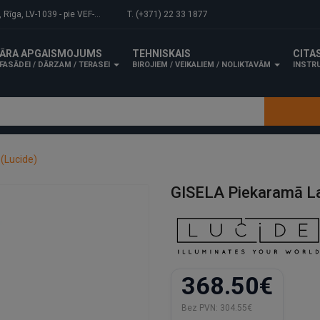
-1039 - pie VEF-Gaisa tilta.
T. (+371) 22 33 1877
ĀRA APGAISMOJUMS
TEHNISKAIS
CITA
FASĀDEI / DĀRZAM / TERASEI
BIROJIEM / VEIKALIEM / NOLIKTAVĀM
INSTRU
(Lucide)
GISELA Piekaramā La
368.50€
Bez PVN:
304.55€