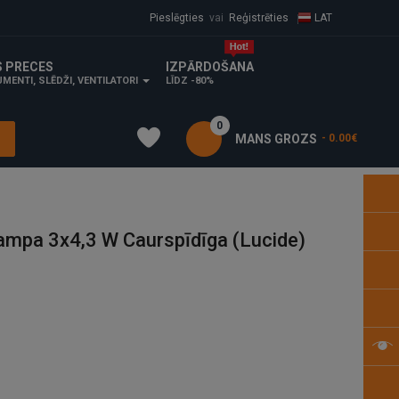
Pieslēgties
vai
Reģistrēties
LAT
S PRECES
IZPĀRDOŠANA
MENTI, SLĒDŽI, VENTILATORI
LĪDZ -80%
0
MANS GROZS
- 0.00€
mpa 3x4,3 W Caurspīdīga (Lucide)