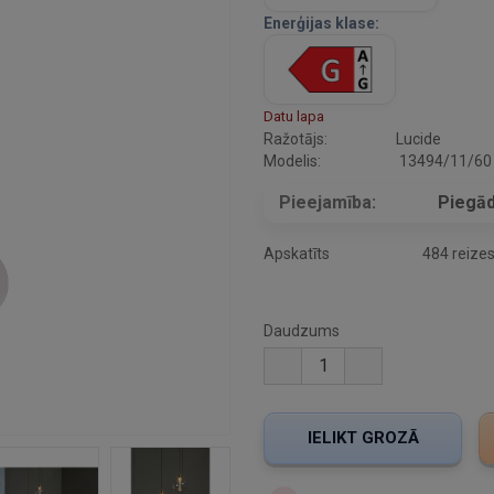
Enerģijas klase:
Datu lapa
Ražotājs:
Lucide
Modelis:
13494/11/60
Pieejamība:
Piegād
Apskatīts
484 reize
Daudzums