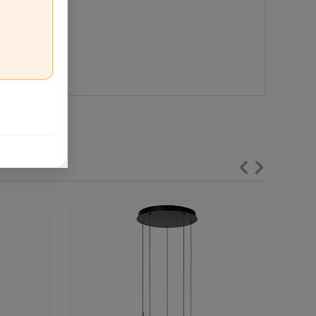
iegums:
230 V
. Aizsardzības klase:
IP20
; montāžas vietu
cētam elektriķim.