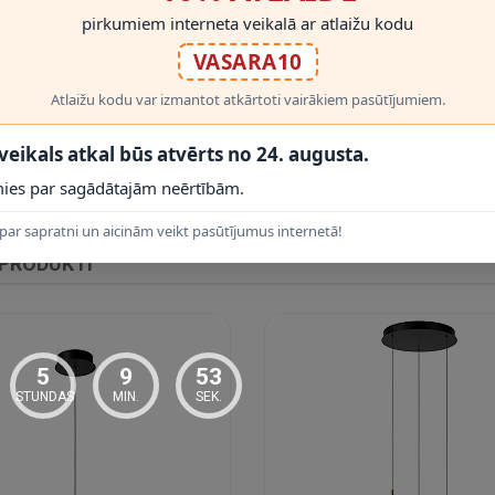
pirkumiem interneta veikalā ar atlaižu kodu
VASARA10
Atlaižu kodu var izmantot atkārtoti vairākiem pasūtījumiem.
RĀDĪT VAIRĀK
 veikals atkal būs atvērts no 24. augusta.
ies par sagādātajām neērtībām.
par sapratni un aicinām veikt pasūtījumus internetā!
 PRODUKTI
5
9
52
STUNDAS
MIN.
SEK.
jot Lucide montāžas instrukciju un elektrodrošības prasības. Darba spr
riesti
. Ja nepieciešams fiksēts elektropieslēgums, darbu uzticiet kvalifi