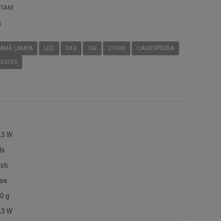
STAM
I
RAMĀ LAMPA
LED
3X4
3W
2700K
CAURSPĪDĪGA
34783
,3 W
ls
sti
ase
0 g
,3 W