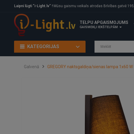
Laipni lūgti "i-Light.lv" !
Mūsu gaismu veikals atrodas Brīvības gatvē 195, Rīga, LV
TELPU APGAISMOJUMS
GAISMEKĻI IEKŠTELPĀM
KATEGORIJAS
Galvenā
GREGORY naktsgaldiņa/sienas lampa 1x60 W 