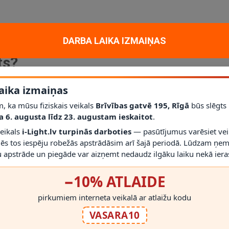
18 cm melna
ir sienas/naktsgaldiņa lampa no Lucide kolekcijas. Tā pie
DARBA LAIKA IZMAIŅAS
ērs 198 × 180 × 450 mm, melna apdare, materiāls: tērauds un lins, gaisma
ts?
us gultai, kur vajadzīgs sienas apgaismojums bez papildu galda vietas.
aika izmaiņas
, ka mūsu fiziskais veikals
Brīvības gatvē 195, Rīgā
būs slēgts
a 6. augusta līdz 23. augustam ieskaitot
.
veikals
i-Light.lv turpinās darboties
— pasūtījumus varēsiet vei
mēs tos iespēju robežās apstrādāsim arī šajā periodā. Lūdzam ņem
 apstrāde un piegāde var aizņemt nedaudz ilgāku laiku nekā ieras
−10% ATLAIDE
RĀDĪT VAIRĀK
pirkumiem interneta veikalā ar atlaižu kodu
āpārbauda izmēri, stiprinājuma veids, IP klase un elektroinstalācijas atb
VASARA10