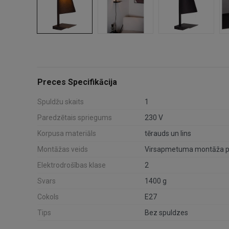
Preces Specifikācija
Spuldžu skaits
1
Paredzētais spriegums
230 V
Korpusa materiāls
tērauds un lins
Montāžas veids
Virsapmetuma montāža pi
Elektrodrošības klase
2
Svars
1400 g
Cokols
E27
Tips
Bez spuldzes