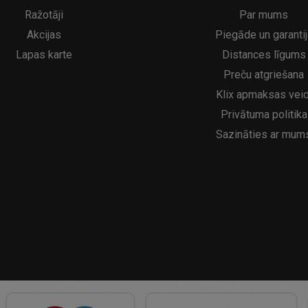
5€
16.95€
29.95€
21.95€
Ražotāji
Par mums
Akcijas
Piegāde un garantij
Lapas karte
Distances līgums
Preču atgriešana
Klix apmaksas veid
Privātuma politika
Sazināties ar mum