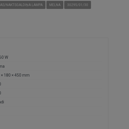
NAS/NAKTSGALDIŅA LAMPA
MELNA
30295/01/30
 60 W
na
 × 180 × 450 mm
0
0
adi