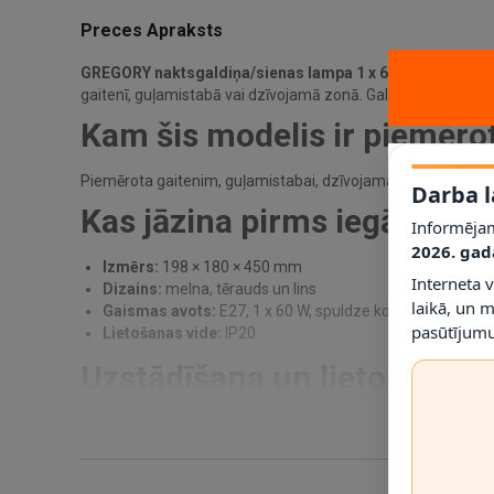
Preces Apraksts
GREGORY naktsgaldiņa/sienas lampa 1 x 60 W E27 19.8×
gaitenī, guļamistabā vai dzīvojamā zonā. Galvenie dati: izm
Kam šis modelis ir piemēro
Piemērota gaitenim, guļamistabai, dzīvojamai zonai vai blak
Darba l
Kas jāzina pirms iegādes?
Informējam
2026. gad
Izmērs:
198 × 180 × 450 mm
Interneta 
Dizains:
melna, tērauds un lins
laikā, un 
Gaismas avots:
E27, 1 x 60 W, spuldze komplektā: Nē
pasūtījumu
Lietošanas vide:
IP20
Uzstādīšana un lietošana
Gaismeklis paredzēts fiksētai montāžai. Pirms uzstādīšanas j
Tehniskā informācija