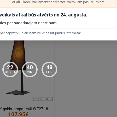
Atlaižu kodu var izmantot atkārtoti vairākiem pasūtījumiem.
 veikals atkal būs atvērts no 24. augusta.
 PRODUKTI
ies par sagādātajām neērtībām.
par sapratni un aicinām veikt pasūtījumus internetā!
22
40
47
STUNDAS
MIN.
SEK.
G
REGORY galda lampa 1x60 W E27 18×18 cm melna (Lucide)
107.95€