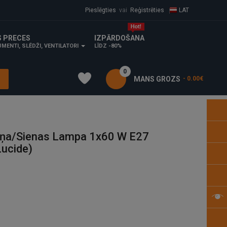
Pieslēgties
vai
Reģistrēties
LAT
S PRECES
IZPĀRDOŠANA
MENTI, SLĒDŽI, VENTILATORI
LĪDZ -80%
0
MANS GROZS
- 0.00€
ņa/sienas Lampa 1x60 W E27
ucide)