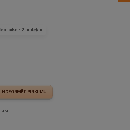
es laiks ~2 nedēļas
s
STAM
I