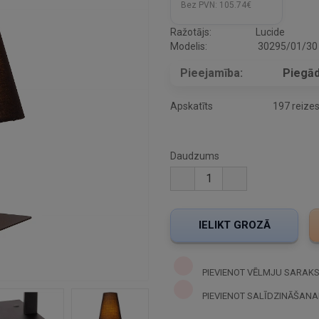
Bez PVN:
105.74€
Ražotājs:
Lucide
Modelis:
30295/01/30
Pieejamība:
Piegād
Apskatīts
197 reize
Daudzums
PIEVIENOT VĒLMJU SARAK
PIEVIENOT SALĪDZINĀŠANA