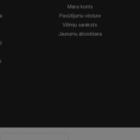
6.95€
39
8.95€
Mans konts
a
Pasūtījumu vēsture
Vēlmju saraksts
Jaunumu abonēšana
i
s