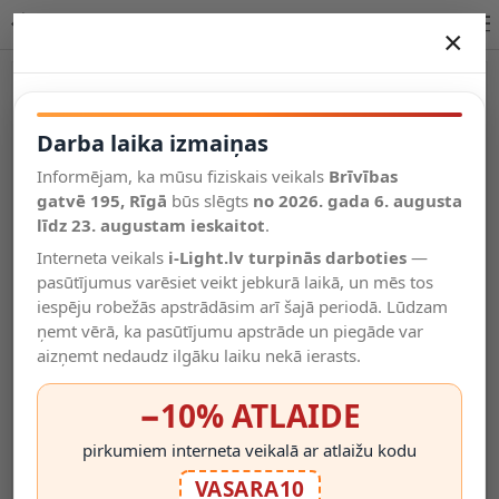
Lucide GUNHILD piekaramā lampa E27 caurspīdīga 30460/01/60
×
DARBA LAIKA IZMAIŅAS
Vēl kategorijas
Darba laika izmaiņas
Informējam, ka mūsu fiziskais veikals
Brīvības
Salīdzināt
gatvē 195, Rīgā
Vēlmju
būs slēgts
no 2026. gada 6. augusta
Valodas
saraksts
līdz 23. augustam ieskaitot
.
(0)
Interneta veikals
i-Light.lv turpinās darboties
—
pasūtījumus varēsiet veikt jebkurā laikā, un mēs tos
iespēju robežās apstrādāsim arī šajā periodā. Lūdzam
ņemt vērā, ka pasūtījumu apstrāde un piegāde var
aizņemt nedaudz ilgāku laiku nekā ierasts.
−10% ATLAIDE
pirkumiem interneta veikalā ar atlaižu kodu
VASARA10