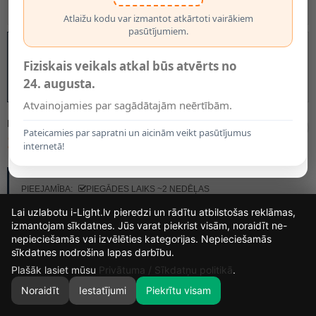
Atlaižu kodu var izmantot atkārtoti vairākiem
pasūtījumiem.
Fiziskais veikals atkal būs atvērts no
24. augusta.
Atvainojamies par sagādātajām neērtībām.
MODELIS:
30460/01/60
Pateicamies par sapratni un aicinām veikt pasūtījumus
106.25€
internetā!
RAŽOTĀJS:
LUCIDE
PIEEJAMĪBA:
PIEGĀDES LAIKS ~2 NEDĒĻAS
Lai uzlabotu i-Light.lv pieredzi un rādītu atbilstošas reklāmas,
izmantojam sīkdatnes. Jūs varat piekrist visām, noraidīt ne-
nepieciešamās vai izvēlēties kategorijas. Nepieciešamās
13
14
18
15
sīkdatnes nodrošina lapas darbību.
DIENAS
STUNDAS
MIN.
SEK.
Plašāk lasiet mūsu
Privātuma / Sīkdatņu politikā
.
Noraidīt
Iestatījumi
Piekrītu visam
0
SĀKUMS
MEKLĒT
GROZS
MANS KONTS