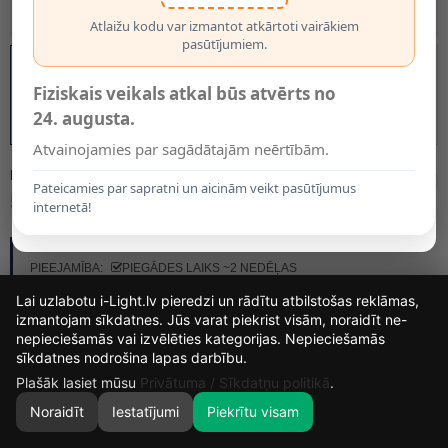
Atlaižu kodu var izmantot atkārtoti vairākiem
pasūtījumiem.
Fiziskais veikals atkal būs atvērts no
24. augusta.
Atvainojamies par sagādātajām neērtībām.
MODELIS:
33200/05/31
Pateicamies par sapratni un aicinām veikt pasūtījumus
51.99€
internetā!
RAŽOTĀJS:
LUCIDE
PIEEJAMĪBA:
PIEGĀDES LAIKS ~2 NEDĒĻAS
Lai uzlabotu i-Light.lv pieredzi un rādītu atbilstošas reklāmas,
izmantojam sīkdatnes. Jūs varat piekrist visām, noraidīt ne-
nepieciešamās vai izvēlēties kategorijas. Nepieciešamās
14
13
42
10
sīkdatnes nodrošina lapas darbību.
DIENAS
STUNDAS
MIN.
SEK.
Plašāk lasiet mūsu
Privātuma / Sīkdatņu politikā
.
Noraidīt
Iestatījumi
Piekrītu visam
0
SĀKUMS
MEKLĒT
GROZS
MANS KONTS