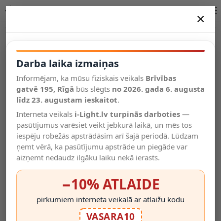
Lucide IPSOS vannas istabas sienas lampa 1 x 6 W IP54 balta
×
DARBA LAIKA IZMAIŅAS
Vēl kategorijas
Darba laika izmaiņas
Informējam, ka mūsu fiziskais veikals
Brīvības
Salīdzināt
gatvē 195, Rīgā
Vēlmju
būs slēgts
no 2026. gada 6. augusta
Valodas
saraksts
līdz 23. augustam ieskaitot
.
(0)
Interneta veikals
i-Light.lv turpinās darboties
—
pasūtījumus varēsiet veikt jebkurā laikā, un mēs tos
iespēju robežās apstrādāsim arī šajā periodā. Lūdzam
ņemt vērā, ka pasūtījumu apstrāde un piegāde var
aizņemt nedaudz ilgāku laiku nekā ierasts.
−10% ATLAIDE
pirkumiem interneta veikalā ar atlaižu kodu
VASARA10