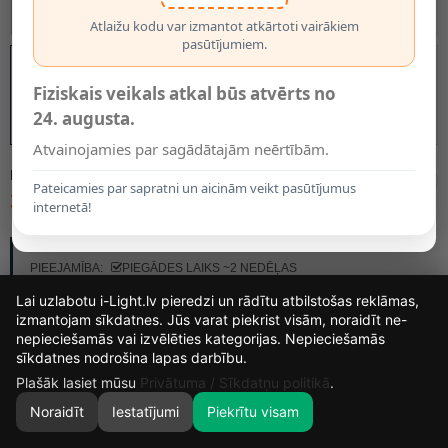
Atlaižu kodu var izmantot atkārtoti vairākiem
pasūtījumiem.
Fiziskais veikals atkal būs atvērts no
24. augusta.
Atvainojamies par sagādātajām neērtībām.
MODELIS:
2790015P
Pateicamies par sapratni un aicinām veikt pasūtījumus
39.95€
internetā!
RAŽOTĀJS:
BRILONER
PIEEJAMĪBA:
PIEGĀDES LAIKS ~2 NEDĒĻAS
Lai uzlabotu i-Light.lv pieredzi un rādītu atbilstošas reklāmas,
izmantojam sīkdatnes. Jūs varat piekrist visām, noraidīt ne-
KRĀSAS IZVĒLE
nepieciešamās vai izvēlēties kategorijas. Nepieciešamās
12
4
11
7
Melna
sīkdatnes nodrošina lapas darbību.
DIENAS
STUNDAS
MIN.
SEK.
Plašāk lasiet mūsu
Privātuma / Sīkdatņu politikā
.
Noraidīt
Iestatījumi
Piekrītu visam
0
SĀKUMS
MEKLĒT
GROZS
MANS KONTS