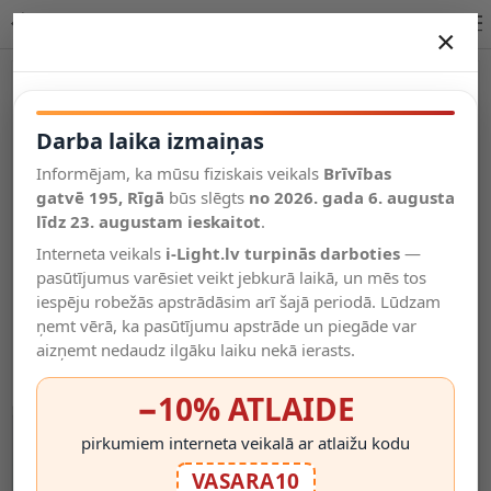
Briloner gaismeklis ar knaģi, 1xE14, 8W, 230V, 2790-01xP
×
DARBA LAIKA IZMAIŅAS
Vēl kategorijas
Darba laika izmaiņas
Informējam, ka mūsu fiziskais veikals
Brīvības
Salīdzināt
gatvē 195, Rīgā
Vēlmju
būs slēgts
no 2026. gada 6. augusta
Valodas
saraksts
līdz 23. augustam ieskaitot
.
(0)
Interneta veikals
i-Light.lv turpinās darboties
—
pasūtījumus varēsiet veikt jebkurā laikā, un mēs tos
iespēju robežās apstrādāsim arī šajā periodā. Lūdzam
ņemt vērā, ka pasūtījumu apstrāde un piegāde var
aizņemt nedaudz ilgāku laiku nekā ierasts.
−10% ATLAIDE
pirkumiem interneta veikalā ar atlaižu kodu
VASARA10