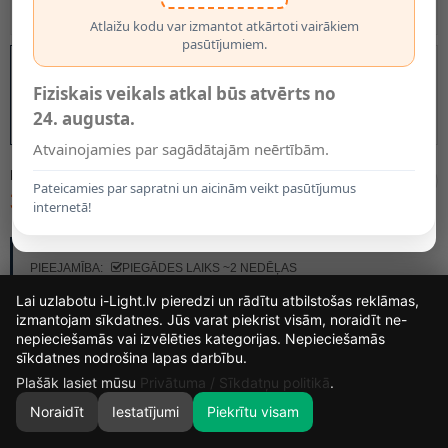
Atlaižu kodu var izmantot atkārtoti vairākiem
pasūtījumiem.
Fiziskais veikals atkal būs atvērts no
24. augusta.
Atvainojamies par sagādātajām neērtībām.
MODELIS:
78595/01/30
Pateicamies par sapratni un aicinām veikt pasūtījumus
38.55€
internetā!
RAŽOTĀJS:
LUCIDE
PIEEJAMĪBA:
PIEGĀDES LAIKS ~2 NEDĒĻAS
Lai uzlabotu i-Light.lv pieredzi un rādītu atbilstošas reklāmas,
izmantojam sīkdatnes. Jūs varat piekrist visām, noraidīt ne-
nepieciešamās vai izvēlēties kategorijas. Nepieciešamās
14
2
53
41
sīkdatnes nodrošina lapas darbību.
DIENAS
STUNDAS
MIN.
SEK.
Plašāk lasiet mūsu
Privātuma / Sīkdatņu politikā
.
Noraidīt
Iestatījumi
Piekrītu visam
0
SĀKUMS
MEKLĒT
GROZS
MANS KONTS