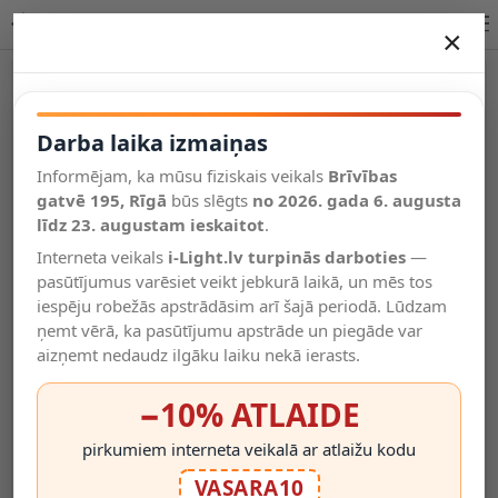
JANY galda lampa Ø16 cm 1xE14 melna | Lucide lampa
×
DARBA LAIKA IZMAIŅAS
Vēl kategorijas
Darba laika izmaiņas
Informējam, ka mūsu fiziskais veikals
Brīvības
Salīdzināt
gatvē 195, Rīgā
Vēlmju
būs slēgts
no 2026. gada 6. augusta
Valodas
saraksts
līdz 23. augustam ieskaitot
.
(0)
Interneta veikals
i-Light.lv turpinās darboties
—
pasūtījumus varēsiet veikt jebkurā laikā, un mēs tos
iespēju robežās apstrādāsim arī šajā periodā. Lūdzam
ņemt vērā, ka pasūtījumu apstrāde un piegāde var
aizņemt nedaudz ilgāku laiku nekā ierasts.
−10% ATLAIDE
pirkumiem interneta veikalā ar atlaižu kodu
VASARA10