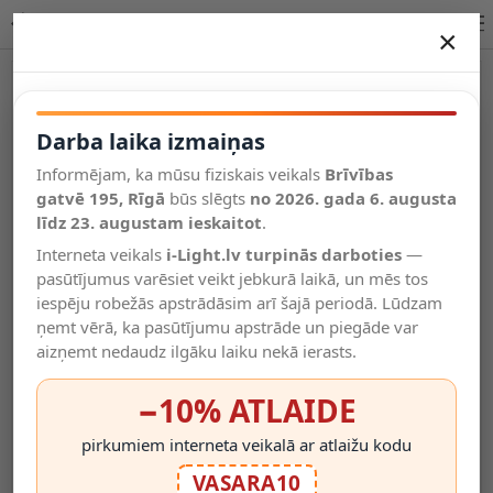
REDA galda lampa Ø22 cm 1xE27 40 W melna (Lucide)
×
DARBA LAIKA IZMAIŅAS
Vēl kategorijas
Darba laika izmaiņas
Informējam, ka mūsu fiziskais veikals
Brīvības
Salīdzināt
gatvē 195, Rīgā
Vēlmju
būs slēgts
no 2026. gada 6. augusta
Valodas
saraksts
līdz 23. augustam ieskaitot
.
(0)
Interneta veikals
i-Light.lv turpinās darboties
—
pasūtījumus varēsiet veikt jebkurā laikā, un mēs tos
iespēju robežās apstrādāsim arī šajā periodā. Lūdzam
ņemt vērā, ka pasūtījumu apstrāde un piegāde var
aizņemt nedaudz ilgāku laiku nekā ierasts.
−10% ATLAIDE
pirkumiem interneta veikalā ar atlaižu kodu
VASARA10