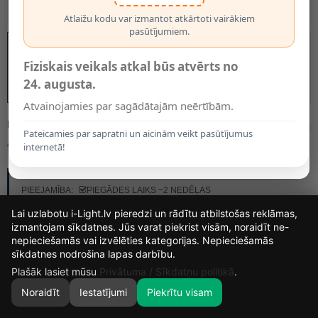
Atlaižu kodu var izmantot atkārtoti vairākiem
pasūtījumiem.
Fiziskais veikals atkal būs atvērts no
24. augusta.
Atvainojamies par sagādātajām neērtībām.
MODELIS:
78599/01/30
Pateicamies par sapratni un aicinām veikt pasūtījumus
44.30€
internetā!
RAŽOTĀJS:
LUCIDE
PIEEJAMĪBA:
PIEGĀDES LAIKS ~2 NEDĒĻAS
Lai uzlabotu i-Light.lv pieredzi un rādītu atbilstošas reklāmas,
izmantojam sīkdatnes. Jūs varat piekrist visām, noraidīt ne-
nepieciešamās vai izvēlēties kategorijas. Nepieciešamās
14
9
20
35
sīkdatnes nodrošina lapas darbību.
DIENAS
STUNDAS
MIN.
SEK.
Plašāk lasiet mūsu
Privātuma / Sīkdatņu politikā
.
Noraidīt
Iestatījumi
Piekrītu visam
0
SĀKUMS
MEKLĒT
GROZS
MANS KONTS