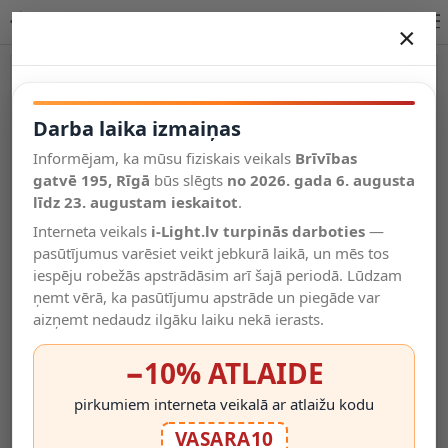
TAMINO galda lampa Ø15 cm LED 6 W 3000K melna (Lucide)
×
DARBA LAIKA IZMAIŅAS
Vēl kategorijas
Darba laika izmaiņas
Informējam, ka mūsu fiziskais veikals
Brīvības
Salīdzināt
gatvē 195, Rīgā
Vēlmju
būs slēgts
no 2026. gada 6. augusta
Valodas
saraksts
līdz 23. augustam ieskaitot
.
(0)
Interneta veikals
i-Light.lv turpinās darboties
—
pasūtījumus varēsiet veikt jebkurā laikā, un mēs tos
iespēju robežās apstrādāsim arī šajā periodā. Lūdzam
ņemt vērā, ka pasūtījumu apstrāde un piegāde var
aizņemt nedaudz ilgāku laiku nekā ierasts.
−10% ATLAIDE
pirkumiem interneta veikalā ar atlaižu kodu
VASARA10