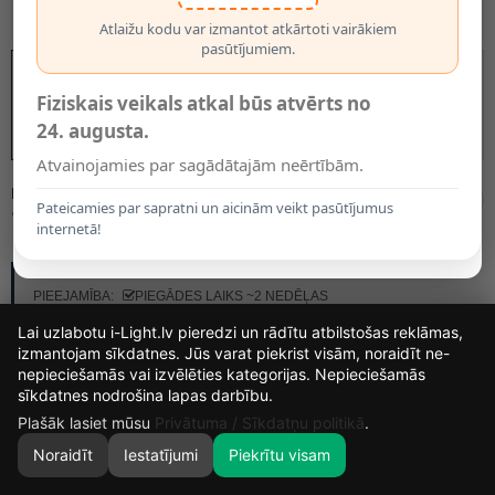
Atlaižu kodu var izmantot atkārtoti vairākiem
pasūtījumiem.
Fiziskais veikals atkal būs atvērts no
24. augusta.
Atvainojamies par sagādātajām neērtībām.
MODELIS:
74519/05/30
Pateicamies par sapratni un aicinām veikt pasūtījumus
71.90€
internetā!
RAŽOTĀJS:
LUCIDE
PIEEJAMĪBA:
PIEGĀDES LAIKS ~2 NEDĒĻAS
Lai uzlabotu i-Light.lv pieredzi un rādītu atbilstošas reklāmas,
izmantojam sīkdatnes. Jūs varat piekrist visām, noraidīt ne-
nepieciešamās vai izvēlēties kategorijas. Nepieciešamās
14
12
45
59
sīkdatnes nodrošina lapas darbību.
DIENAS
STUNDAS
MIN.
SEK.
Plašāk lasiet mūsu
Privātuma / Sīkdatņu politikā
.
Noraidīt
Iestatījumi
Piekrītu visam
0
SĀKUMS
MEKLĒT
GROZS
MANS KONTS