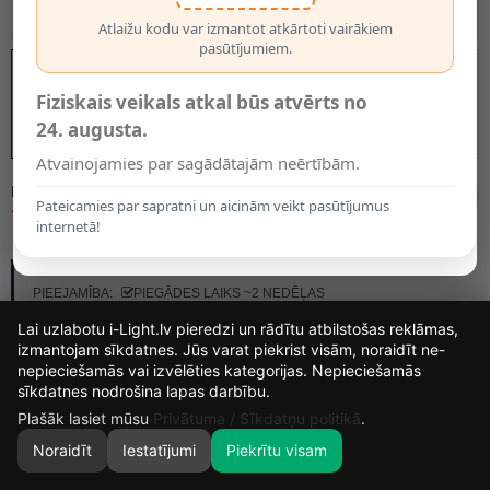
Atlaižu kodu var izmantot atkārtoti vairākiem
pasūtījumiem.
Fiziskais veikals atkal būs atvērts no
24. augusta.
Atvainojamies par sagādātajām neērtībām.
MODELIS:
04203/01/30
Pateicamies par sapratni un aicinām veikt pasūtījumus
72.75€
internetā!
RAŽOTĀJS:
LUCIDE
PIEEJAMĪBA:
PIEGĀDES LAIKS ~2 NEDĒĻAS
Lai uzlabotu i-Light.lv pieredzi un rādītu atbilstošas reklāmas,
izmantojam sīkdatnes. Jūs varat piekrist visām, noraidīt ne-
nepieciešamās vai izvēlēties kategorijas. Nepieciešamās
13
11
16
25
sīkdatnes nodrošina lapas darbību.
DIENAS
STUNDAS
MIN.
SEK.
Plašāk lasiet mūsu
Privātuma / Sīkdatņu politikā
.
Noraidīt
Iestatījumi
Piekrītu visam
0
SĀKUMS
MEKLĒT
GROZS
MANS KONTS