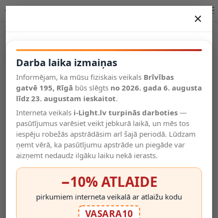
Lucide JELTE sienas lampa G9 1x33W melna IP44 04203/01/30
×
DARBA LAIKA IZMAIŅAS
Vēl kategorijas
Darba laika izmaiņas
Informējam, ka mūsu fiziskais veikals
Brīvības
Salīdzināt
gatvē 195, Rīgā
Vēlmju
būs slēgts
no 2026. gada 6. augusta
Valodas
saraksts
līdz 23. augustam ieskaitot
.
(0)
Interneta veikals
i-Light.lv turpinās darboties
—
pasūtījumus varēsiet veikt jebkurā laikā, un mēs tos
iespēju robežās apstrādāsim arī šajā periodā. Lūdzam
ņemt vērā, ka pasūtījumu apstrāde un piegāde var
aizņemt nedaudz ilgāku laiku nekā ierasts.
−10% ATLAIDE
pirkumiem interneta veikalā ar atlaižu kodu
VASARA10