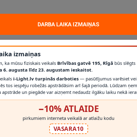
un dekoratīvam apgaismojumam mājoklī, dzīvoklī vai projektā. Galvenie 
DARBA LAIKA IZMAIŅAS
 jauda
1 x 40 W
; aizsardzības klase
IP20
.
līdz šim modelim iederēties mūsdienīgā interjerā.
aika izmaiņas
r gaismekli drīkst droši izmantot.
j pirms montāžas novērtēt proporcijas un novietojumu.
, ka mūsu fiziskais veikals
Brīvības gatvē 195, Rīgā
būs slēgts
a 6. augusta līdz 23. augustam ieskaitot
.
veikals
i-Light.lv turpinās darboties
— pasūtījumus varēsiet vei
mēs tos iespēju robežās apstrādāsim arī šajā periodā. Lūdzam ņem
 apstrāde un piegāde var aizņemt nedaudz ilgāku laiku nekā ieras
−10% ATLAIDE
RĀDĪT VAIRĀK
pirkumiem interneta veikalā ar atlaižu kodu
VASARA10