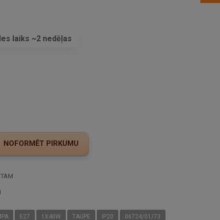
es laiks ~2 nedēļas
s
STAM
I
MPA
E27
1X40W
TAUPE
IP20
06724/01/73