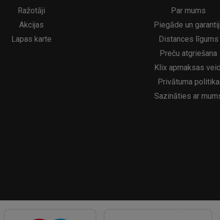
5€
16.95€
29.95€
21.95€
Ražotāji
Par mums
Akcijas
Piegāde un garantij
Lapas karte
Distances līgums
Preču atgriešana
Klix apmaksas veid
Privātuma politika
Sazināties ar mum