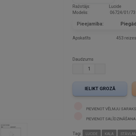
Ražotājs:
Lucide
Modelis:
06724/01/73
Pieejamība:
Piegād
Apskatīts
453 reize
Daudzums
PIEVIENOT VĒLMJU SARAK
PIEVIENOT SALĪDZINĀŠANA
Tagi:
LUCIDE
KALA
STĀVLA