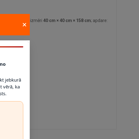
tehniskie dati: izmēri
40 cm × 40 cm × 158 cm
; apdare:
×
no
kt jebkurā
t vērā, ka
ts.