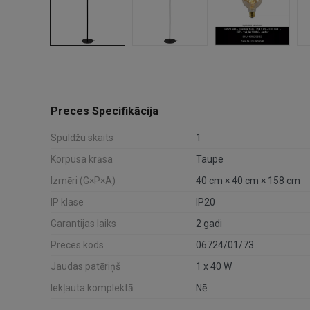
Preces Specifikācija
Spuldžu skaits
1
Korpusa krāsa
Taupe
Izmēri (G×P×A)
40 cm × 40 cm × 158 cm
IP klase
IP20
Garantijas laiks
2 gadi
Preces kods
06724/01/73
Jaudas patēriņš
1 x 40 W
Iekļauta komplektā
Nē