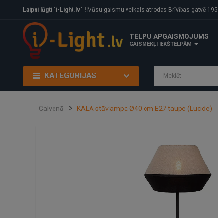
Laipni lūgti "i-Light.lv" !
Mūsu gaismu veikals atrodas Brīvības gatvē 195, Rīga, LV
TELPU APGAISMOJUMS
GAISMEKĻI IEKŠTELPĀM
KATEGORIJAS
Galvenā
KALA stāvlampa Ø40 cm E27 taupe (Lucide)