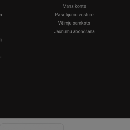
6.95€
39
8.95€
Mans konts
a
Pasūtījumu vēsture
Vēlmju saraksts
Jaunumu abonēšana
i
s