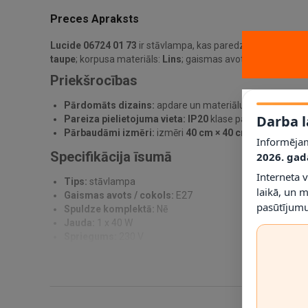
Preces Apraksts
Lucide 06724 01 73
ir stāvlampa, kas paredzēta praktiskam 
taupe
; korpusa materiāls:
Lins
; gaismas avots / cokols
E27
;
Priekšrocības
Pārdomāts dizains:
apdare un materiālu kombinācija pa
Darba l
Pareiza pielietojuma vieta:
IP20
klase palīdz noteikt, ku
Pārbaudāmi izmēri:
izmēri
40 cm × 40 cm × 158 cm
ļau
Informējam
Specifikācija īsumā
2026. gad
Interneta 
Tips:
stāvlampa
laikā, un 
Gaismas avots / cokols:
E27
pasūtījumu
Spuldze komplektā:
Nē
Jauda:
1 x 40 W
Spriegums:
230 V
IP klase:
IP20
Materiāls:
Lins
Krāsa:
Taupe
Montāža:
Novietojama uz grīdas / ar vadu
Izmēri:
40 cm × 40 cm × 158 cm