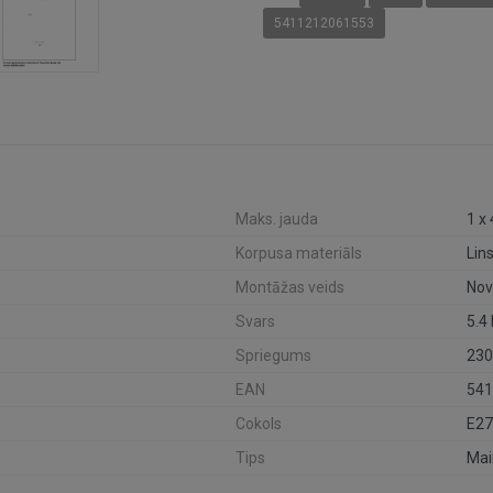
5411212061553
Maks. jauda
1 x
Korpusa materiāls
Lin
Montāžas veids
Nov
Svars
5.4
Spriegums
230
EAN
541
Cokols
E27
Tips
Mai