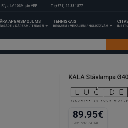
-1039 - pie VEF-Gaisa tilta.
T. (+371) 22 33 1877
ĀRA APGAISMOJUMS
TEHNISKAIS
CITA
FASĀDEI / DĀRZAM / TERASEI
BIROJIEM / VEIKALIEM / NOLIKTAVĀM
INSTRU
KALA Stāvlampa Ø40
89.95€
Bez PVN:
74.34€