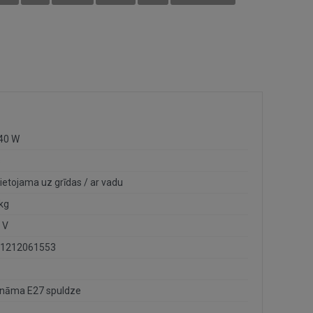
 40 W
s
ietojama uz grīdas / ar vadu
 kg
 V
1212061553
nāma E27 spuldze