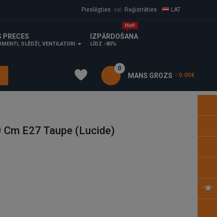
Pieslēgties
vai
Reģistrēties
LAT
S PRECES
IZPĀRDOŠANA
MENTI, SLĒDŽI, VENTILATORI
LĪDZ -80%
0
MANS GROZS
- 0.00€
 Cm E27 Taupe (Lucide)