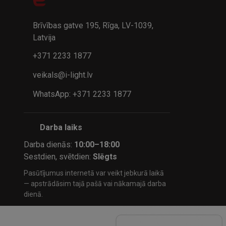
32.95€
24.9
41.95€
Brīvības gatve 195, Rīga, LV-1039,
Latvija
+371 2233 1877
veikals@i-light.lv
WhatsApp: +371 2233 1877
Darba laiks
Darba dienās:
10:00–18:00
Sestdien, svētdien:
Slēgts
Pasūtījumus internetā var veikt jebkurā laikā
— apstrādāsim tajā pašā vai nākamajā darba
dienā.