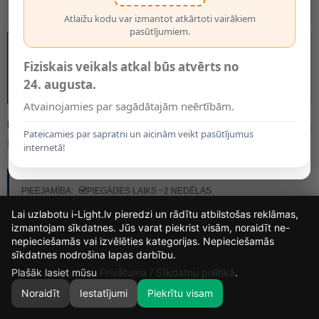
Atlaižu kodu var izmantot atkārtoti vairākiem
pasūtījumiem.
Fiziskais veikals atkal būs atvērts no
24. augusta.
Atvainojamies par sagādātajām neērtībām.
MODELIS:
55903/12/05
Pateicamies par sapratni un aicinām veikt pasūtījumus
68.95€
internetā!
RAŽOTĀJS:
LUCIDE
PIEEJAMĪBA:
PIEGĀDES LAIKS ~2 NEDĒĻAS
Lai uzlabotu i-Light.lv pieredzi un rādītu atbilstošas reklāmas,
izmantojam sīkdatnes. Jūs varat piekrist visām, noraidīt ne-
nepieciešamās vai izvēlēties kategorijas. Nepieciešamās
14
17
41
50
sīkdatnes nodrošina lapas darbību.
DIENAS
STUNDAS
MIN.
SEK.
Plašāk lasiet mūsu
Privātuma / Sīkdatņu politikā
.
Noraidīt
Iestatījumi
Piekrītu visam
0
SĀKUMS
MEKLĒT
GROZS
MANS KONTS