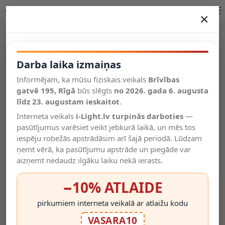
LINIAL sliežu sistēmas prožektors LED 12 W šampanieša krāsā (Lucide)
×
DARBA LAIKA IZMAIŅAS
Vēl kategorijas
Darba laika izmaiņas
Informējam, ka mūsu fiziskais veikals
Brīvības
Salīdzināt
gatvē 195, Rīgā
Vēlmju
būs slēgts
no 2026. gada 6. augusta
Valodas
saraksts
līdz 23. augustam ieskaitot
.
(0)
Interneta veikals
i-Light.lv turpinās darboties
—
pasūtījumus varēsiet veikt jebkurā laikā, un mēs tos
iespēju robežās apstrādāsim arī šajā periodā. Lūdzam
ņemt vērā, ka pasūtījumu apstrāde un piegāde var
aizņemt nedaudz ilgāku laiku nekā ierasts.
−10% ATLAIDE
pirkumiem interneta veikalā ar atlaižu kodu
VASARA10