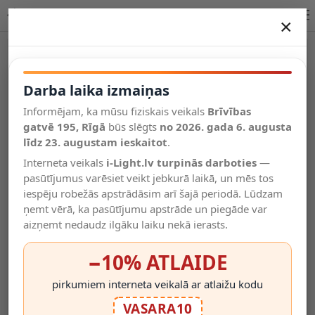
LINIAL MOX sliežu prožektors LED 10 W šampanieša krāsā (Lucide)
×
DARBA LAIKA IZMAIŅAS
Vēl kategorijas
Darba laika izmaiņas
Informējam, ka mūsu fiziskais veikals
Brīvības
Salīdzināt
gatvē 195, Rīgā
Vēlmju
būs slēgts
no 2026. gada 6. augusta
Valodas
saraksts
līdz 23. augustam ieskaitot
.
(0)
Interneta veikals
i-Light.lv turpinās darboties
—
pasūtījumus varēsiet veikt jebkurā laikā, un mēs tos
iespēju robežās apstrādāsim arī šajā periodā. Lūdzam
ņemt vērā, ka pasūtījumu apstrāde un piegāde var
aizņemt nedaudz ilgāku laiku nekā ierasts.
−10% ATLAIDE
pirkumiem interneta veikalā ar atlaižu kodu
VASARA10