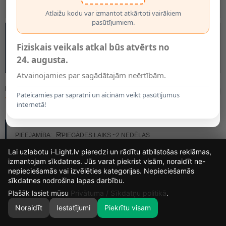
Atlaižu kodu var izmantot atkārtoti vairākiem
pasūtījumiem.
Fiziskais veikals atkal būs atvērts no
24. augusta.
Atvainojamies par sagādātajām neērtībām.
MODELIS:
55902/10/05
Pateicamies par sapratni un aicinām veikt pasūtījumus
77.80€
internetā!
RAŽOTĀJS:
LUCIDE
PIEEJAMĪBA:
PIEGĀDES LAIKS ~2 NEDĒĻAS
Lai uzlabotu i-Light.lv pieredzi un rādītu atbilstošas reklāmas,
izmantojam sīkdatnes. Jūs varat piekrist visām, noraidīt ne-
nepieciešamās vai izvēlēties kategorijas. Nepieciešamās
14
18
36
58
sīkdatnes nodrošina lapas darbību.
DIENAS
STUNDAS
MIN.
SEK.
Plašāk lasiet mūsu
Privātuma / Sīkdatņu politikā
.
Noraidīt
Iestatījumi
Piekrītu visam
0
SĀKUMS
MEKLĒT
GROZS
MANS KONTS