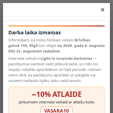
LINIAL elastīgais savienotājs šampanieša krāsā (Lucide)
×
DARBA LAIKA IZMAIŅAS
Vēl kategorijas
Darba laika izmaiņas
Informējam, ka mūsu fiziskais veikals
Brīvības
Salīdzināt
gatvē 195, Rīgā
Vēlmju
būs slēgts
no 2026. gada 6. augusta
Valodas
saraksts
līdz 23. augustam ieskaitot
.
(0)
Interneta veikals
i-Light.lv turpinās darboties
—
pasūtījumus varēsiet veikt jebkurā laikā, un mēs tos
iespēju robežās apstrādāsim arī šajā periodā. Lūdzam
ņemt vērā, ka pasūtījumu apstrāde un piegāde var
aizņemt nedaudz ilgāku laiku nekā ierasts.
−10% ATLAIDE
pirkumiem interneta veikalā ar atlaižu kodu
VASARA10