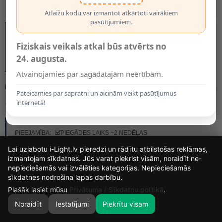
Atlaižu kodu var izmantot atkārtoti vairākiem
pasūtījumiem.
Fiziskais veikals atkal būs atvērts no
24. augusta.
Atvainojamies par sagādātajām neērtībām.
MODELIS:
55900/07/05
Pateicamies par sapratni un aicinām veikt pasūtījumus
16.75€
internetā!
RAŽOTĀJS:
LUCIDE
PIEEJAMĪBA:
PIEGĀDES LAIKS ~2 NEDĒĻAS
Lai uzlabotu i-Light.lv pieredzi un rādītu atbilstošas reklāmas,
izmantojam sīkdatnes. Jūs varat piekrist visām, noraidīt ne-
nepieciešamās vai izvēlēties kategorijas. Nepieciešamās
14
20
16
1
sīkdatnes nodrošina lapas darbību.
DIENAS
STUNDAS
MIN.
SEK.
Plašāk lasiet mūsu
Privātuma / Sīkdatņu politikā
.
Noraidīt
Iestatījumi
Piekrītu visam
0
SĀKUMS
MEKLĒT
GROZS
MANS KONTS