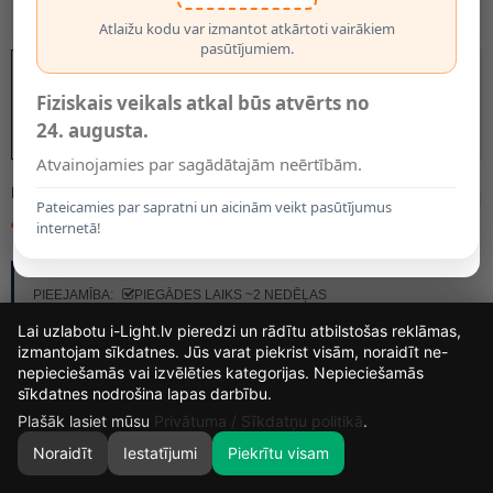
Atlaižu kodu var izmantot atkārtoti vairākiem
pasūtījumiem.
Fiziskais veikals atkal būs atvērts no
24. augusta.
Atvainojamies par sagādātajām neērtībām.
MODELIS:
06527/01/55
Pateicamies par sapratni un aicinām veikt pasūtījumus
40.00€
internetā!
RAŽOTĀJS:
LUCIDE
PIEEJAMĪBA:
PIEGĀDES LAIKS ~2 NEDĒĻAS
Lai uzlabotu i-Light.lv pieredzi un rādītu atbilstošas reklāmas,
izmantojam sīkdatnes. Jūs varat piekrist visām, noraidīt ne-
nepieciešamās vai izvēlēties kategorijas. Nepieciešamās
14
2
56
56
sīkdatnes nodrošina lapas darbību.
DIENAS
STUNDAS
MIN.
SEK.
Plašāk lasiet mūsu
Privātuma / Sīkdatņu politikā
.
Noraidīt
Iestatījumi
Piekrītu visam
0
SĀKUMS
MEKLĒT
GROZS
MANS KONTS