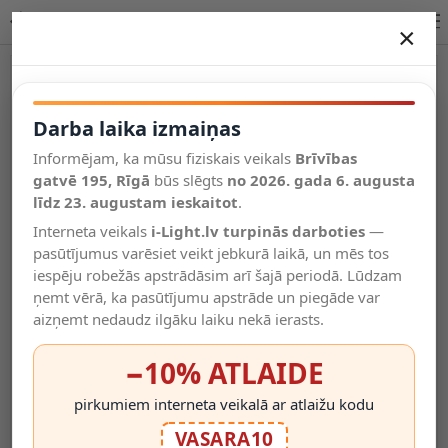
Lucide MACIA galda lampa E14 1x15W terakota 06527/01/55
×
DARBA LAIKA IZMAIŅAS
Vēl kategorijas
Darba laika izmaiņas
Informējam, ka mūsu fiziskais veikals
Brīvības
Salīdzināt
gatvē 195, Rīgā
Vēlmju
būs slēgts
no 2026. gada 6. augusta
Valodas
saraksts
līdz 23. augustam ieskaitot
.
(0)
Interneta veikals
i-Light.lv turpinās darboties
—
pasūtījumus varēsiet veikt jebkurā laikā, un mēs tos
iespēju robežās apstrādāsim arī šajā periodā. Lūdzam
ņemt vērā, ka pasūtījumu apstrāde un piegāde var
aizņemt nedaudz ilgāku laiku nekā ierasts.
−10% ATLAIDE
pirkumiem interneta veikalā ar atlaižu kodu
VASARA10