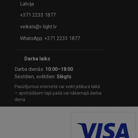
Latvija
+371 2233 1877
veikals@i-light.lv
WhatsApp: +371 2233 1877
Darba laiks
Darba dienās:
10:00–18:00
Sestdien, svētdien:
Slēgts
Pasūtījumus internetā var veikt jebkurā laikā
— apstrādāsim tajā pašā vai nākamajā darba
dienā.