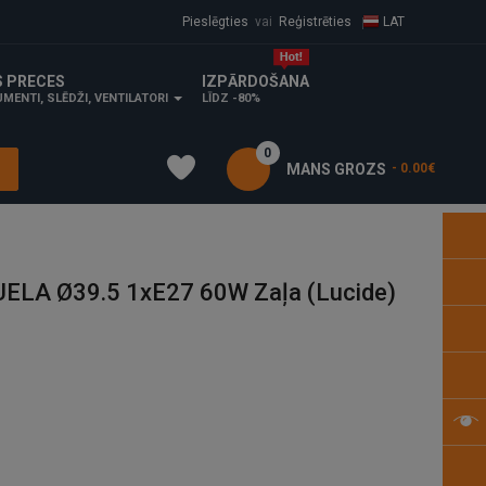
Pieslēgties
vai
Reģistrēties
LAT
S PRECES
IZPĀRDOŠANA
MENTI, SLĒDŽI, VENTILATORI
LĪDZ -80%
0
MANS GROZS
- 0.00€
ELA Ø39.5 1xE27 60W Zaļa (Lucide)