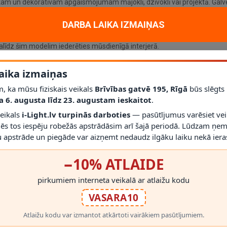
kam un dekoratīvam apgaismojumam mājoklī, dzīvoklī vai projektā. Galve
7
; aizsardzības klase
IP20
.
DARBA LAIKA IZMAIŅAS
līdz šim modelim iederēties mūsdienīgā interjerā.
ā (ar dimmējamu E27 spuldzi)
; vienmēr izmantojiet saderīgas spuldz
r gaismekli drīkst droši izmantot.
aika izmaiņas
s montāžas novērtēt proporcijas un novietojumu.
, ka mūsu fiziskais veikals
Brīvības gatvē 195, Rīgā
būs slēgts
a 6. augusta līdz 23. augustam ieskaitot
.
veikals
i-Light.lv turpinās darboties
— pasūtījumus varēsiet vei
mēs tos iespēju robežās apstrādāsim arī šajā periodā. Lūdzam ņem
 apstrāde un piegāde var aizņemt nedaudz ilgāku laiku nekā ieras
−10% ATLAIDE
RĀDĪT VAIRĀK
pirkumiem interneta veikalā ar atlaižu kodu
VASARA10
Atlaižu kodu var izmantot atkārtoti vairākiem pasūtījumiem.