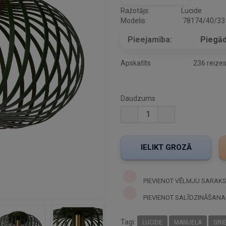
Ražotājs:
Lucide
Modelis:
78174/40/33
Pieejamība:
Piegād
Apskatīts
236 reize
Daudzums
PIEVIENOT VĒLMJU SARAK
PIEVIENOT SALĪDZINĀŠANA
Tagi:
LUCIDE
MANUELA
GRI