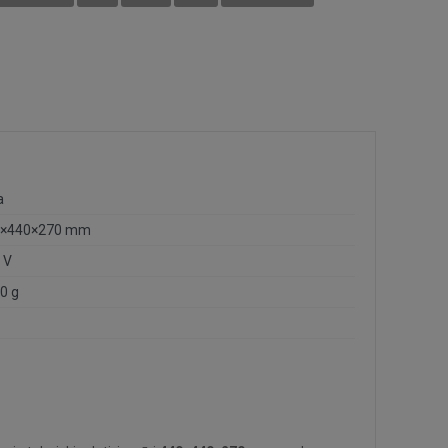
a
0×440×270 mm
 V
0 g