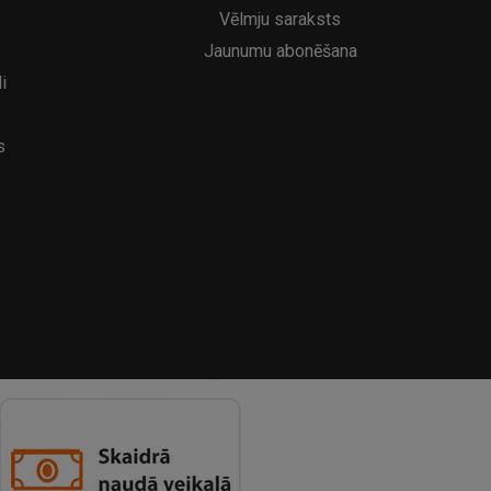
Vēlmju saraksts
Jaunumu abonēšana
i
s