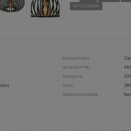
5411212782809
Korpusa krāsa
Zaļ
Izmēri (G×P×A)
44
Spriegums
230
ldzi)
Svars
280
Iekļauta komplektā
Nav