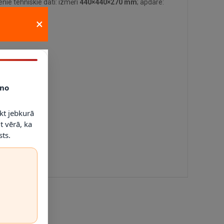
nie tehniskie dati: izmēri
440×440×270 mm
; apdare:
×
es un dimmerus.
no
kt jebkurā
t vērā, ka
ts.