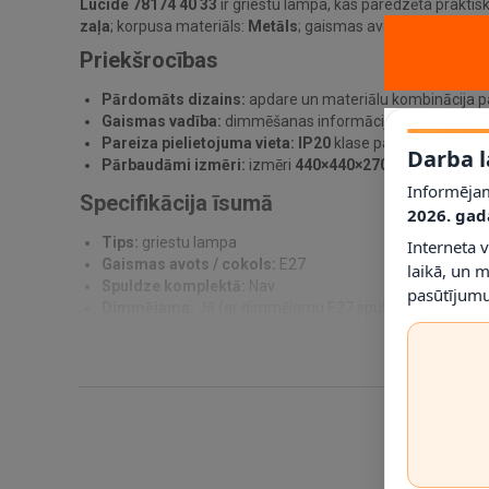
Lucide 78174 40 33
ir griestu lampa, kas paredzēta praktis
zaļa
; korpusa materiāls:
Metāls
; gaismas avots / cokols
E2
Priekšrocības
Pārdomāts dizains:
apdare un materiālu kombinācija pa
Gaismas vadība:
dimmēšanas informācija norādīta kā
J
Pareiza pielietojuma vieta:
IP20
klase palīdz noteikt, ku
Darba l
Pārbaudāmi izmēri:
izmēri
440×440×270 mm
ļauj pirm
Informējam
Specifikācija īsumā
2026. gad
Tips:
griestu lampa
Interneta 
Gaismas avots / cokols:
E27
laikā, un 
Spuldze komplektā:
Nav
pasūtījumu
Dimmējama:
Jā (ar dimmējamu E27 spuldzi)
Spriegums:
230 V
IP klase:
IP20
Materiāls:
Metāls
Krāsa:
Zaļa
Izmēri:
440×440×270 mm
Svars:
2800 g
SKU:
78174/40/33
EAN:
5411212782809