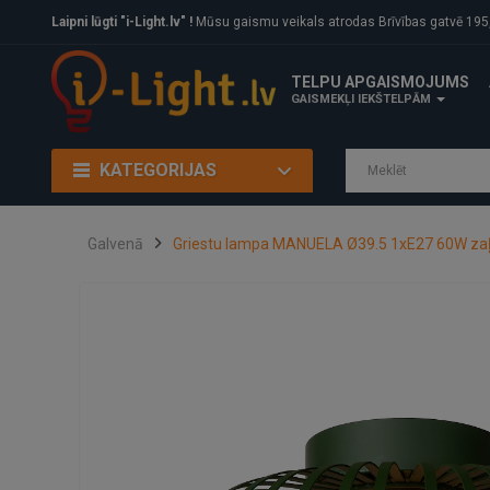
Laipni lūgti "i-Light.lv" !
Mūsu gaismu veikals atrodas Brīvības gatvē 195, Rīga, LV
TELPU APGAISMOJUMS
GAISMEKĻI IEKŠTELPĀM
KATEGORIJAS
Galvenā
Griestu lampa MANUELA Ø39.5 1xE27 60W zaļ