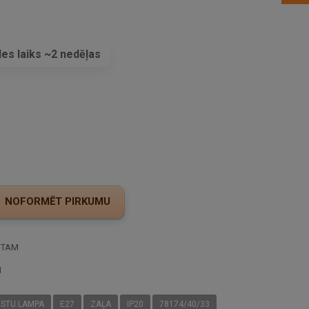
es laiks ~2 nedēļas
s
STAM
I
ESTU LAMPA
E27
ZAĻA
IP20
78174/40/33