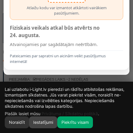
Atlaižu kodu var izmantot atkārtoti vairākiem
pasūtījumiem.
Fiziskais veikals atkal būs atvērts no
24. augusta.
Atvainojamies par sagādātajām neērtībām.
MODELIS:
78274/01/30
Pateicamies par sapratni un aicinām veikt pasūtījumus
41.00€
internetā!
RAŽOTĀJS:
LUCIDE
PIEEJAMĪBA:
PIEGĀDES LAIKS ~2 NEDĒĻAS
Lai uzlabotu i-Light.lv pieredzi un rādītu atbilstošas reklāmas,
izmantojam sīkdatnes. Jūs varat piekrist visām, noraidīt ne-
nepieciešamās vai izvēlēties kategorijas. Nepieciešamās
12
14
46
6
sīkdatnes nodrošina lapas darbību.
DIENAS
STUNDAS
MIN.
SEK.
Plašāk lasiet mūsu
Privātuma / Sīkdatņu politikā
.
Noraidīt
Iestatījumi
Piekrītu visam
0
SĀKUMS
MEKLĒT
GROZS
MANS KONTS