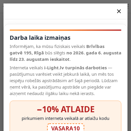
Lucide MANUELA sienas lampa E14 melna IP20 78274/01/30
×
DARBA LAIKA IZMAIŅAS
Vēl kategorijas
Darba laika izmaiņas
Informējam, ka mūsu fiziskais veikals
Brīvības
Salīdzināt
gatvē 195, Rīgā
Vēlmju
būs slēgts
no 2026. gada 6. augusta
Valodas
saraksts
līdz 23. augustam ieskaitot
.
(0)
Interneta veikals
i-Light.lv turpinās darboties
—
pasūtījumus varēsiet veikt jebkurā laikā, un mēs tos
iespēju robežās apstrādāsim arī šajā periodā. Lūdzam
ņemt vērā, ka pasūtījumu apstrāde un piegāde var
aizņemt nedaudz ilgāku laiku nekā ierasts.
−10% ATLAIDE
pirkumiem interneta veikalā ar atlaižu kodu
VASARA10