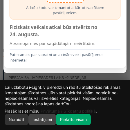
Atlaižu kodu var izmantot atkārtoti vairākiem
pasūtījumiem.
Fiziskais veikals atkal būs atvērts no
24. augusta.
Atvainojamies par sagādātajām neērtībām.
MODELIS:
49006/05/30
Pateicamies par sapratni un aicinām veikt pasūtījumus
7.90€
internetā!
RAŽOTĀJS:
LUCIDE
PIEEJAMĪBA:
PIEGĀDES LAIKS ~2 NEDĒĻAS
Lai uzlabotu i-Light.lv pieredzi un rādītu atbilstošas reklāmas,
izmantojam sīkdatnes. Jūs varat piekrist visām, noraidīt ne-
nepieciešamās vai izvēlēties kategorijas. Nepieciešamās
12
12
18
58
sīkdatnes nodrošina lapas darbību.
DIENAS
STUNDAS
MIN.
SEK.
Plašāk lasiet mūsu
Privātuma / Sīkdatņu politikā
.
Noraidīt
Iestatījumi
Piekrītu visam
0
SĀKUMS
MEKLĒT
GROZS
MANS KONTS