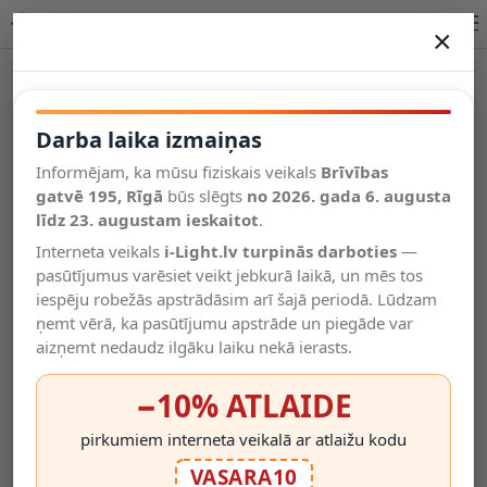
MR16 LED spuldze GU10 1x5 W 3000 K dimmējama melna
×
DARBA LAIKA IZMAIŅAS
Vēl kategorijas
Darba laika izmaiņas
Informējam, ka mūsu fiziskais veikals
Brīvības
Salīdzināt
gatvē 195, Rīgā
Vēlmju
būs slēgts
no 2026. gada 6. augusta
Valodas
saraksts
līdz 23. augustam ieskaitot
.
(0)
Interneta veikals
i-Light.lv turpinās darboties
—
pasūtījumus varēsiet veikt jebkurā laikā, un mēs tos
iespēju robežās apstrādāsim arī šajā periodā. Lūdzam
ņemt vērā, ka pasūtījumu apstrāde un piegāde var
aizņemt nedaudz ilgāku laiku nekā ierasts.
−10% ATLAIDE
pirkumiem interneta veikalā ar atlaižu kodu
VASARA10