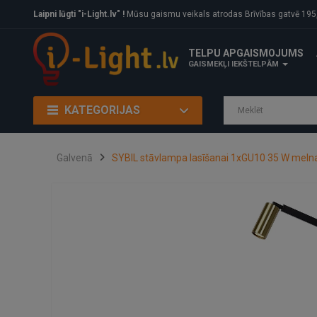
Laipni lūgti "i-Light.lv" !
Mūsu gaismu veikals atrodas Brīvības gatvē 195, Rīga, LV
TELPU APGAISMOJUMS
GAISMEKĻI IEKŠTELPĀM
KATEGORIJAS
Galvenā
SYBIL stāvlampa lasīšanai 1xGU10 35 W melna