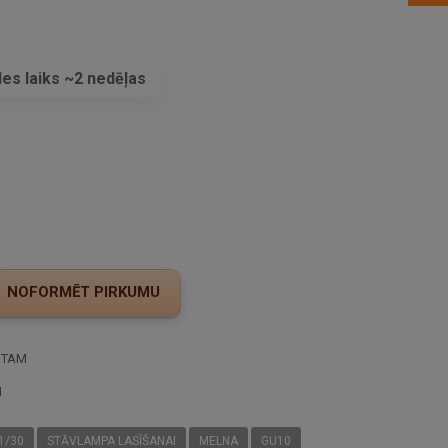
es laiks ~2 nedēļas
s
STAM
I
1/30
STĀVLAMPA LASĪŠANAI
MELNA
GU10