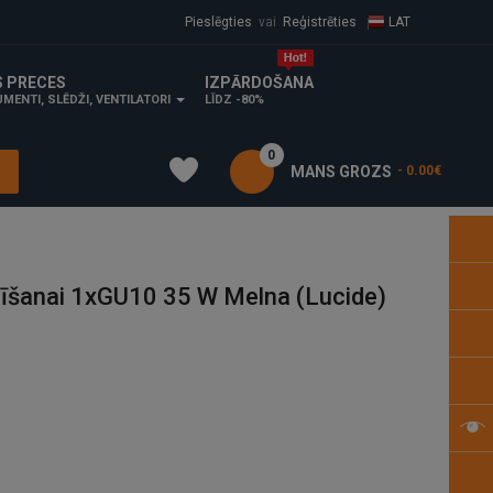
Pieslēgties
vai
Reģistrēties
LAT
S PRECES
IZPĀRDOŠANA
MENTI, SLĒDŽI, VENTILATORI
LĪDZ -80%
0
MANS GROZS
- 0.00€
īšanai 1xGU10 35 W Melna (Lucide)