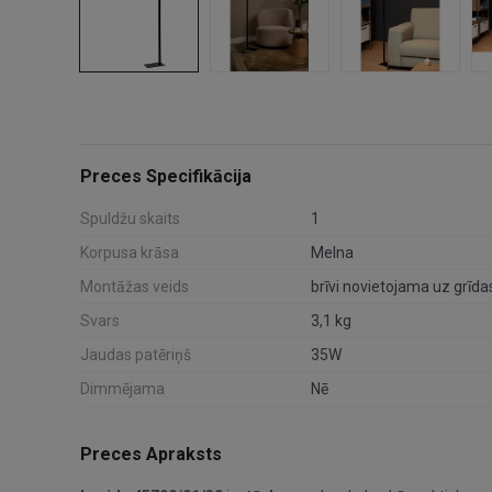
Preces Specifikācija
Spuldžu skaits
1
Korpusa krāsa
Melna
Montāžas veids
brīvi novietojama uz grīda
Svars
3,1 kg
Jaudas patēriņš
35W
Dimmējama
Nē
Preces Apraksts