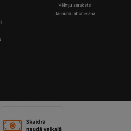
Vēlmju saraksts
Jaunumu abonēšana
i
s