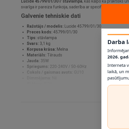
Lucide 45799/01/30
ir
stāvlampa
, kas kalpo kā praktisks u
svarīga ir pareiza funkcija, saderība ar specifikāciju un vizuāli
Galvenie tehniskie dati
Ražotājs / modelis:
Lucide 45799/01/30
Preces kods:
45799/01/30
Tips:
stāvlampa
Darba l
Svars:
3,1 kg
Korpusa krāsa:
Melna
Informējam
Materiāls:
Tērauds
2026. gad
Jauda:
35W
Interneta 
Spriegums:
220-240V / 50-60Hz
laikā, un 
Cokols / gaismas avots:
GU10
pasūtījumu
Dimmējama:
Nē
IP klase:
IP20
Montāža:
brīvi novietojama uz grīdas
Garantija:
2 gadi
Dizains un pielietojums
Modelim ir apdare
Melna
un materiāls
Tērauds
, tāpēc to i
vizuālas pārslodzes un kur produkta tehniskie parametri ir ti