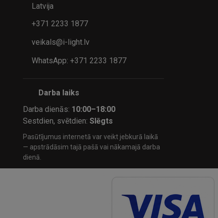
Latvija
+371 2233 1877
veikals@i-light.lv
WhatsApp: +371 2233 1877
Darba laiks
Darba dienās:
10:00–18:00
Sestdien, svētdien:
Slēgts
Pasūtījumus internetā var veikt jebkurā laikā
— apstrādāsim tajā pašā vai nākamajā darba
dienā.