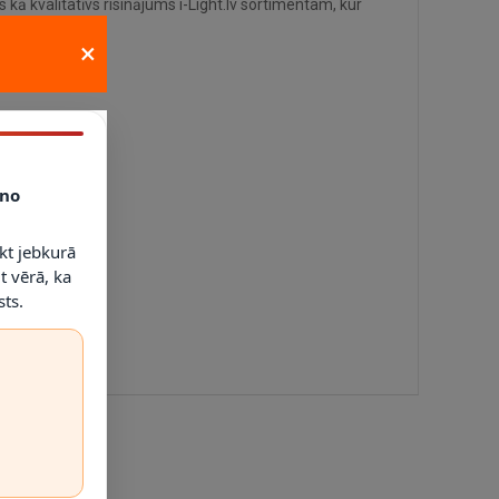
 kā kvalitatīvs risinājums i-Light.lv sortimentam, kur
×
no
kt jebkurā
t vērā, ka
ts.
 situācijām, kur jāpanāk sakārtots apgaismojums bez liekas