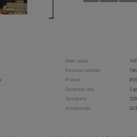
Maks. jauda
1×
Korpusa materiāls
Tēr
s
IP klase
IP2
Garantijas laiks
2 g
Spriegums
220
Kontakta tips
GU