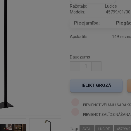
Ražotājs:
Lucide
Modelis:
45799/01/30
Pieejamība:
Piegād
Apskatīts
149 reize
Daudzums
PIEVIENOT VĒLMJU SARAK
PIEVIENOT SALĪDZINĀŠANA
Tagi:
SYBIL
LUCIDE
45799/0