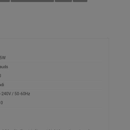
35W
auds
0
adi
-240V / 50-60Hz
10