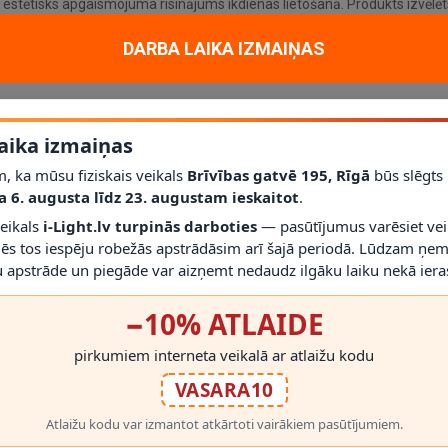
n estētisks apgaismojuma risinājums ikdienas lietošanā. Produkts izvēlēts
 tīrs rezultāts.
DARBA LAIKA IZMAIŅAS
aika izmaiņas
, ka mūsu fiziskais veikals
Brīvības gatvē 195, Rīgā
būs slēgts
a 6. augusta līdz 23. augustam ieskaitot
.
veikals
i-Light.lv turpinās darboties
— pasūtījumus varēsiet vei
mēs tos iespēju robežās apstrādāsim arī šajā periodā. Lūdzam ņem
 apstrāde un piegāde var aizņemt nedaudz ilgāku laiku nekā ieras
−10% ATLAIDE
RĀDĪT VAIRĀK
pirkumiem interneta veikalā ar atlaižu kodu
VASARA10
r viegli saskaņot ar pārējo interjeru vai fasādi. Šis modelis ir piemērots
kpat svarīgi kā izskats.
Atlaižu kodu var izmantot atkārtoti vairākiem pasūtījumiem.