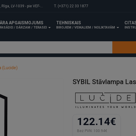
-1039 - pie VEF-Gaisa tilta.
T. (+371) 22 33 1877
ĀRA APGAISMOJUMS
TEHNISKAIS
CITA
FASĀDEI / DĀRZAM / TERASEI
BIROJIEM / VEIKALIEM / NOLIKTAVĀM
INSTRU
 (Lucide)
SYBIL Stāvlampa Las
122.14€
Bez PVN:
100.94€