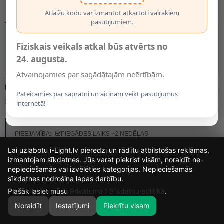
Atlaižu kodu var izmantot atkārtoti vairākiem
pasūtījumiem.
Fiziskais veikals atkal būs atvērts no
24. augusta.
Atvainojamies par sagādātajām neērtībām.
MODELIS:
45599/01/30
Pateicamies par sapratni un aicinām veikt pasūtījumus
53.25€
internetā!
RAŽOTĀJS:
LUCIDE
PIEEJAMĪBA:
PIEGĀDES LAIKS ~2 NEDĒĻAS
Lai uzlabotu i-Light.lv pieredzi un rādītu atbilstošas reklāmas,
izmantojam sīkdatnes. Jūs varat piekrist visām, noraidīt ne-
nepieciešamās vai izvēlēties kategorijas. Nepieciešamās
15
19
46
52
sīkdatnes nodrošina lapas darbību.
DIENAS
STUNDAS
MIN.
SEK.
Plašāk lasiet mūsu
Privātuma / Sīkdatņu politikā
.
Noraidīt
Iestatījumi
Piekrītu visam
0
SĀKUMS
MEKLĒT
GROZS
MANS KONTS