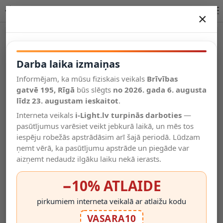
SYBIL galda lampa 1xGU10 melna | Lucide apgaismojums
×
DARBA LAIKA IZMAIŅAS
Vēl kategorijas
Darba laika izmaiņas
Informējam, ka mūsu fiziskais veikals
Brīvības
Salīdzināt
gatvē 195, Rīgā
Vēlmju
būs slēgts
no 2026. gada 6. augusta
Valodas
saraksts
līdz 23. augustam ieskaitot
.
(0)
Interneta veikals
i-Light.lv turpinās darboties
—
pasūtījumus varēsiet veikt jebkurā laikā, un mēs tos
iespēju robežās apstrādāsim arī šajā periodā. Lūdzam
ņemt vērā, ka pasūtījumu apstrāde un piegāde var
aizņemt nedaudz ilgāku laiku nekā ierasts.
−10% ATLAIDE
pirkumiem interneta veikalā ar atlaižu kodu
VASARA10