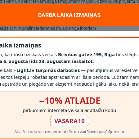
tiskam un dekoratīvam apgaismojumam mājoklī, dzīvoklī vai projektā. Ga
ols
E27
; aizsardzības klase
IP20
.
DARBA LAIKA IZMAIŅAS
līdz šim modelim iederēties mūsdienīgā interjerā.
ā (ar dimmējamu E27 spuldzi)
; vienmēr izmantojiet saderīgas spuldz
r gaismekli drīkst droši izmantot.
aika izmaiņas
s montāžas novērtēt proporcijas un novietojumu.
, ka mūsu fiziskais veikals
Brīvības gatvē 195, Rīgā
būs slēgts
a 6. augusta līdz 23. augustam ieskaitot
.
veikals
i-Light.lv turpinās darboties
— pasūtījumus varēsiet vei
mēs tos iespēju robežās apstrādāsim arī šajā periodā. Lūdzam ņem
 apstrāde un piegāde var aizņemt nedaudz ilgāku laiku nekā ieras
−10% ATLAIDE
RĀDĪT VAIRĀK
pirkumiem interneta veikalā ar atlaižu kodu
VASARA10
Atlaižu kodu var izmantot atkārtoti vairākiem pasūtījumiem.