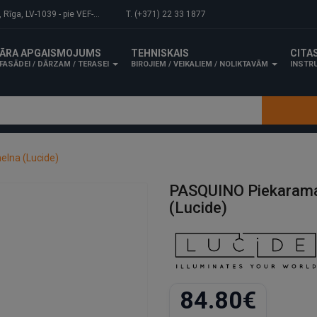
-1039 - pie VEF-Gaisa tilta.
T. (+371) 22 33 1877
ĀRA APGAISMOJUMS
TEHNISKAIS
CITA
FASĀDEI / DĀRZAM / TERASEI
BIROJIEM / VEIKALIEM / NOLIKTAVĀM
INSTRU
lna (Lucide)
PASQUINO Piekaram
(Lucide)
84.80€