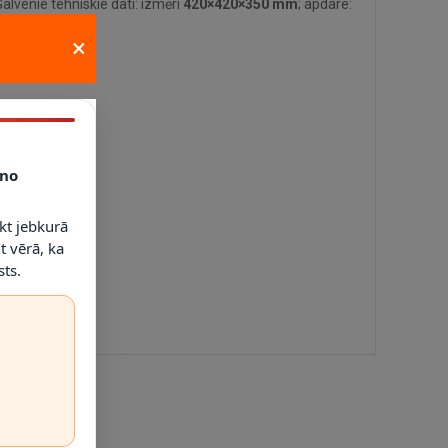
lvenie tehniskie dati: izmēri
420×420×350 mm
; apdare:
×
es un dimmerus.
no
kt jebkurā
t vērā, ka
ts.