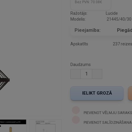
Bez PVN:
70.08€
Ražotājs:
Lucide
Modelis:
21445/40/30
Pieejamība:
Piegād
Apskatīts
237 reize
Daudzums
PIEVIENOT VĒLMJU SARAK
PIEVIENOT SALĪDZINĀŠANA