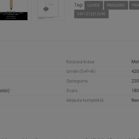
Tagi:
LUCIDE
PASQUINO
PIE
5411212212245
Korpusa krāsa
Mel
Izmēri (G×P×A)
42
Spriegums
230
ldzi)
Svars
180
Iekļauta komplektā
Nav