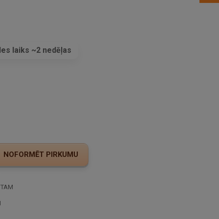
es laiks ~2 nedēļas
s
STAM
I