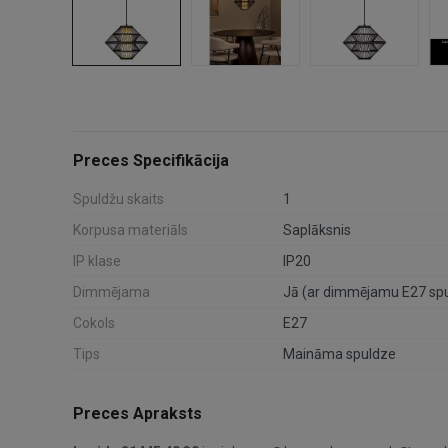
Preces Specifikācija
Spuldžu skaits
1
Korpusa materiāls
Saplāksnis
IP klase
IP20
Dimmējama
Jā (ar dimmējamu E27 spu
Cokols
E27
Tips
Maināma spuldze
Preces Apraksts