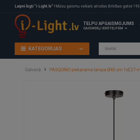
Laipni lūgti "i-Light.lv" !
Mūsu gaismu veikals atrodas Brīvības gatvē 195, Rīga, LV
TELPU APGAISMOJUMS
GAISMEKĻI IEKŠTELPĀM
KATEGORIJAS
Galvenā
PASQUINO piekarama lampa Ø40 cm 1xE27 me