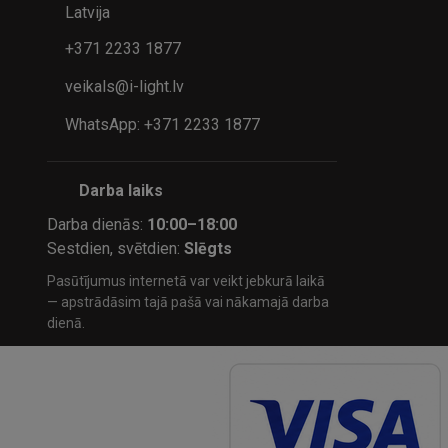
Latvija
+371 2233 1877
veikals@i-light.lv
WhatsApp: +371 2233 1877
Darba laiks
Darba dienās:
10:00–18:00
Sestdien, svētdien:
Slēgts
Pasūtījumus internetā var veikt jebkurā laikā
— apstrādāsim tajā pašā vai nākamajā darba
dienā.