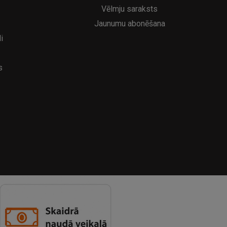
Vēlmju saraksts
Jaunumu abonēšana
i
s