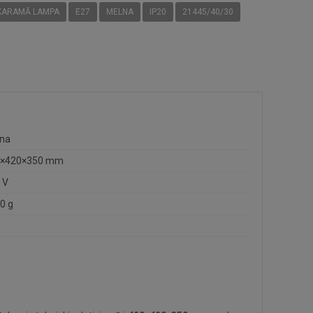
KARAMĀ LAMPA
E27
MELNA
IP20
21445/40/30
na
0×420×350 mm
 V
0 g