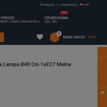
Pieslēgties
vai
Reģistrēties
LAT
S PRECES
IZPĀRDOŠANA
MENTI, SLĒDŽI, VENTILATORI
LĪDZ -80%
0
MANS GROZS
- 0.00€
a Lampa Ø40 Cm 1xE27 Melna