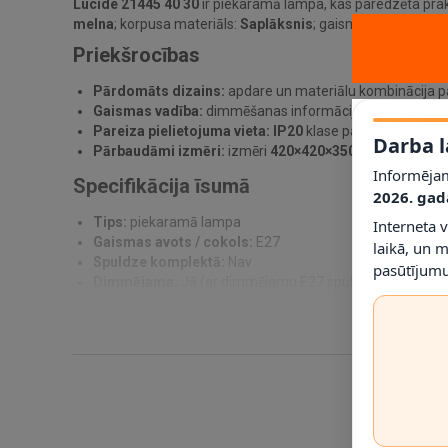
Lucide 21445 40 30
ir piekaramā lampa, kas paredzēta prak
melna
; korpusa materiāls:
Saplāksnis
; gaismas avots / cok
Priekšrocības
Pārdomāts dizains:
apdare un materiālu kombinācija pa
Gaismas vadība:
dimmēšanas informācija norādīta kā
J
Pareiza pielietojuma vieta:
IP20
klase palīdz noteikt, ku
Darba l
Pārbaudāmi izmēri:
izmēri
420×420×350 mm
ļauj pirm
Informējam
Specifikācija īsumā
2026. gad
Tips:
piekaramā lampa
Interneta 
Gaismas avots / cokols:
E27
laikā, un 
Spuldze komplektā:
Nav
pasūtījumu
Dimmējama:
Jā (ar dimmējamu E27 spuldzi)
Spriegums:
230 V
IP klase:
IP20
Materiāls:
Saplāksnis
Krāsa:
Melna
Izmēri:
420×420×350 mm
Svars:
1800 g
SKU:
21445/40/30
EAN:
5411212212245