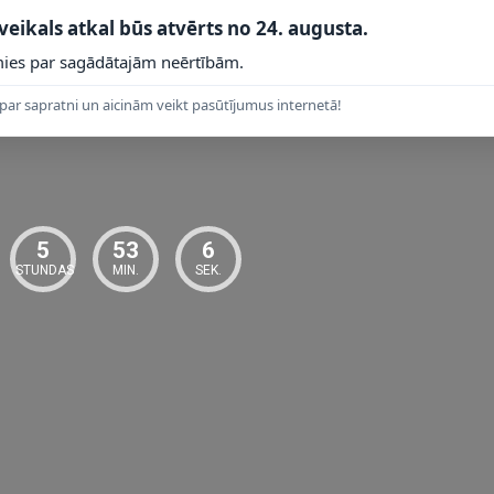
 PRODUKTI
 veikals atkal būs atvērts no 24. augusta.
ies par sagādātajām neērtībām.
jot Lucide montāžas instrukciju un elektrodrošības prasības. Darba spr
fiksēts elektropieslēgums, darbu uzticiet kvalificētam elektriķim.
par sapratni un aicinām veikt pasūtījumus internetā!
vai atvērtā dzīvojamā zonā, kur lampa ir arī redzams interjera elements.
mmēšanas darbību, izvēlieties saderīgu LED spuldzi atbilstoši vēlamajai 
5
53
5
STUNDAS
MIN.
SEK.