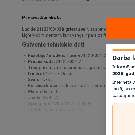
Preces Apraksts
Lucide 21123/03/02
ir
griestu vai virsapmetuma gaismek
Light.lv sortimentam, kur svarīga ir pareiza funkcija, saderība 
Galvenie tehniskie dati
Ražotājs / modelis:
Lucide 21123/03/02
Darba l
Preces kods:
21123/03/02
Informējam
Tips:
griestu vai virsapmetuma gaismeklis
2026. gad
Izmēri:
54 × 10 × 16 cm
Svars:
1,7 kg
Interneta 
Korpusa krāsa:
matēts zelts / misiņš un melna
laikā, un 
Materiāls:
metāls
pasūtījumu
Jauda:
3 × 40 W
Spriegums:
220-240 V / 50-60 Hz
Cokols / gaismas avots:
E27
Spuldze komplektā:
Nē
Dimmējama:
Jā, ar saderīgu ārējo dimmeri
IP klase:
IP20
Montāža:
montāža pie griestiem