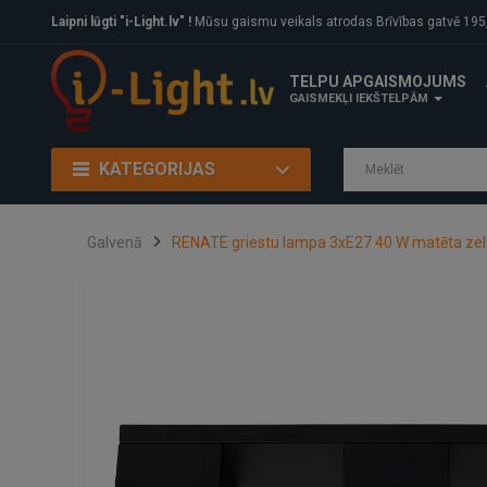
Laipni lūgti "i-Light.lv" !
Mūsu gaismu veikals atrodas Brīvības gatvē 195, Rīga, LV
TELPU APGAISMOJUMS
GAISMEKĻI IEKŠTELPĀM
KATEGORIJAS
Galvenā
RENATE griestu lampa 3xE27 40 W matēta zelt