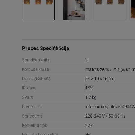
Preces Specifikācija
Spuldžu skaits
3
Korpusa krāsa
matēts zelts / misiņš un 
Izmēri (G×P×A)
54 × 10 × 16 cm
IP klase
IP20
Svars
1,7 kg
Piederumi
Ieteicamā spuldze: 49042
Spriegums
220-240 V / 50-60 Hz
Kontakta tips
E27
Iekļauta komplektā
Nē