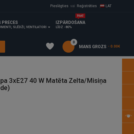
Pieslēgties
vai
Reģistrēties
LAT
S PRECES
IZPĀRDOŠANA
MENTI, SLĒDŽI, VENTILATORI
LĪDZ -80%
0
MANS GROZS
- 0.00€
pa 3xE27 40 W Matēta Zelta/misiņa
ide)