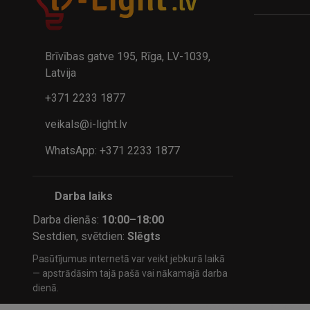
A
kumulatora LED galda lampa BIWO 385×130×230 mm 5,..
32.95€
24.9
41.95€
Brīvības gatve 195, Rīga, LV-1039,
Latvija
+371 2233 1877
veikals@i-light.lv
WhatsApp: +371 2233 1877
Darba laiks
Darba dienās:
10:00–18:00
Sestdien, svētdien:
Slēgts
Pasūtījumus internetā var veikt jebkurā laikā
— apstrādāsim tajā pašā vai nākamajā darba
dienā.