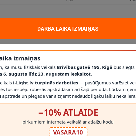
DARBA LAIKA IZMAIŅAS
lis
, kas kalpo kā praktisks un estētisks apgaismojuma risinājums ikdienas 
ar specifikāciju un vizuāli tīrs rezultāts.
aika izmaiņas
, ka mūsu fiziskais veikals
Brīvības gatvē 195, Rīgā
būs slēgts
a 6. augusta līdz 23. augustam ieskaitot
.
veikals
i-Light.lv turpinās darboties
— pasūtījumus varēsiet vei
mēs tos iespēju robežās apstrādāsim arī šajā periodā. Lūdzam ņem
 apstrāde un piegāde var aizņemt nedaudz ilgāku laiku nekā ieras
−10% ATLAIDE
pirkumiem interneta veikalā ar atlaižu kodu
RĀDĪT VAIRĀK
VASARA10