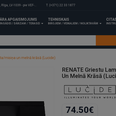
-1039 - pie VEF-Gaisa tilta.
T. (+371) 22 33 1877
ĀRA APGAISMOJUMS
TEHNISKAIS
CITA
FASĀDEI / DĀRZAM / TERASEI
BIROJIEM / VEIKALIEM / NOLIKTAVĀM
INSTRU
a/misiņa un melnā krāsā (Lucide)
RENATE Griestu Lam
Un Melnā Krāsā (Luc
74.50€