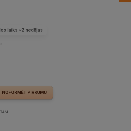
es laiks ~2 nedēļas
es
STAM
I