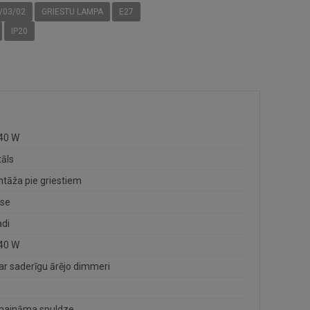
/03/02
GRIESTU LAMPA
E27
IP20
 40 W
āls
tāža pie griestiem
ase
adi
 40 W
 ar saderīgu ārējo dimmeri
aināma spuldze