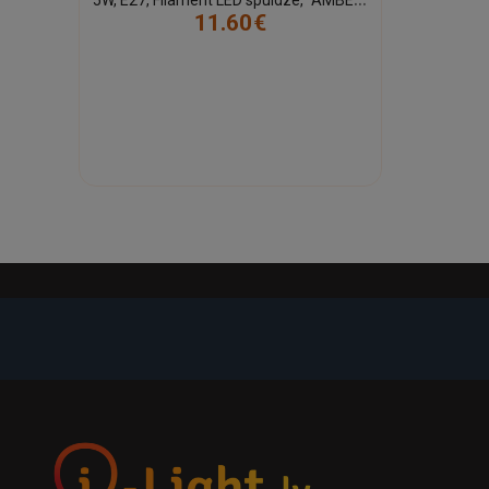
11.60€
-21%