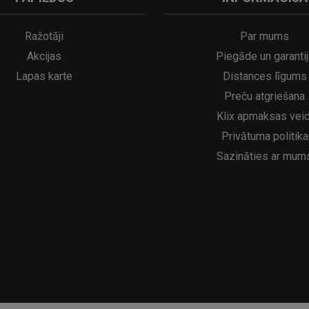
A
kumulatora LED galda lampa SERINA Mini Ø80×200 mm..
5€
16.95€
29.95€
21.95€
Ražotāji
Par mums
Akcijas
Piegāde un garantij
Lapas karte
Distances līgums
Preču atgriešana
Klix apmaksas veid
Privātuma politika
Sazināties ar mum