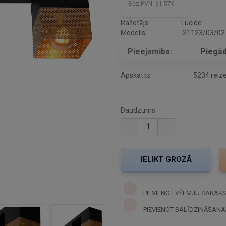
Bez PVN:
61.57€
Ražotājs:
Lucide
Modelis:
21123/03/02
Pieejamība:
Piegād
Apskatīts
5234 reiz
Daudzums
PIEVIENOT VĒLMJU SARAK
PIEVIENOT SALĪDZINĀŠANA