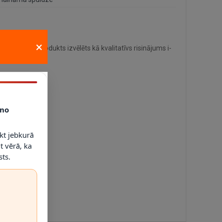
×
lietošanā. Produkts izvēlēts kā kvalitatīvs risinājums i-
no
kt jebkurā
t vērā, ka
ts.