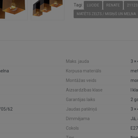
Tagi:
LUCIDE
RENATE
21123
MATĒTS ZELTS / MISIŅŠ UN MELNA
Maks. jauda
3 ×
melna
Korpusa materiāls
met
Montāžas veids
mon
Aizsardzības klase
I kl
Garantijas laiks
2 g
/05/62
Jaudas patēriņš
3 ×
Dimmējama
Jā,
Cokols
E27
Tips
Nom