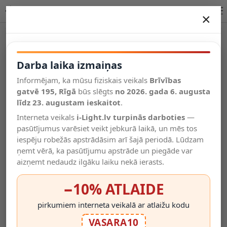
Lucide TASMAN griestu lampa E27 1x60W dabīga 10120/32/72
×
DARBA LAIKA IZMAIŅAS
Vēl kategorijas
Darba laika izmaiņas
Informējam, ka mūsu fiziskais veikals
Brīvības
Salīdzināt
gatvē 195, Rīgā
Vēlmju
būs slēgts
no 2026. gada 6. augusta
Valodas
saraksts
līdz 23. augustam ieskaitot
.
(0)
Interneta veikals
i-Light.lv turpinās darboties
—
pasūtījumus varēsiet veikt jebkurā laikā, un mēs tos
iespēju robežās apstrādāsim arī šajā periodā. Lūdzam
ņemt vērā, ka pasūtījumu apstrāde un piegāde var
aizņemt nedaudz ilgāku laiku nekā ierasts.
−10% ATLAIDE
pirkumiem interneta veikalā ar atlaižu kodu
VASARA10