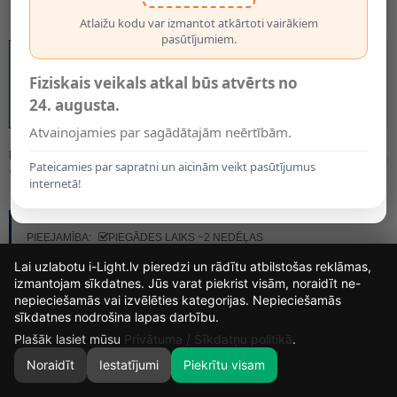
Atlaižu kodu var izmantot atkārtoti vairākiem
pasūtījumiem.
Fiziskais veikals atkal būs atvērts no
24. augusta.
Atvainojamies par sagādātajām neērtībām.
MODELIS:
10120/32/72
Pateicamies par sapratni un aicinām veikt pasūtījumus
72.20€
internetā!
RAŽOTĀJS:
LUCIDE
PIEEJAMĪBA:
PIEGĀDES LAIKS ~2 NEDĒĻAS
Lai uzlabotu i-Light.lv pieredzi un rādītu atbilstošas reklāmas,
izmantojam sīkdatnes. Jūs varat piekrist visām, noraidīt ne-
nepieciešamās vai izvēlēties kategorijas. Nepieciešamās
13
22
45
22
sīkdatnes nodrošina lapas darbību.
DIENAS
STUNDAS
MIN.
SEK.
Plašāk lasiet mūsu
Privātuma / Sīkdatņu politikā
.
Noraidīt
Iestatījumi
Piekrītu visam
0
SĀKUMS
MEKLĒT
GROZS
MANS KONTS