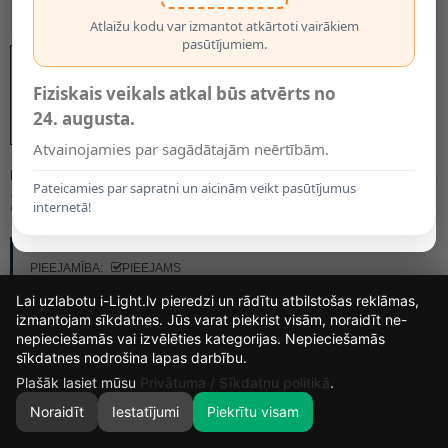
Atlaižu kodu var izmantot atkārtoti vairākiem
pasūtījumiem.
Fiziskais veikals atkal būs atvērts no
24. augusta.
Atvainojamies par sagādātajām neērtībām.
MODELIS:
6165
Pateicamies par sapratni un aicinām veikt pasūtījumus
29.99€
internetā!
RAŽOTĀJS:
OPTONICA
PIEEJAMĪBA:
PIEEJAMS
Lai uzlabotu i-Light.lv pieredzi un rādītu atbilstošas reklāmas,
izmantojam sīkdatnes. Jūs varat piekrist visām, noraidīt ne-
nepieciešamās vai izvēlēties kategorijas. Nepieciešamās
15
7
23
37
sīkdatnes nodrošina lapas darbību.
DIENAS
STUNDAS
MIN.
SEK.
Plašāk lasiet mūsu
Privātuma / Sīkdatņu politikā
.
Noraidīt
Iestatījumi
Piekrītu visam
0
SĀKUMS
MEKLĒT
GROZS
MANS KONTS