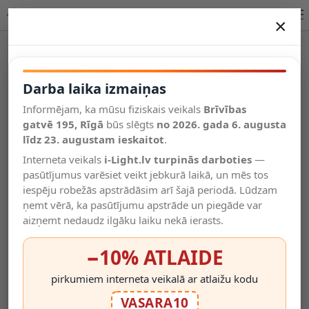
Kompakts barošanas bloks LED lentai 360W 24V IP20, metāla | OPTONICA
×
DARBA LAIKA IZMAIŅAS
Vēl kategorijas
Darba laika izmaiņas
Informējam, ka mūsu fiziskais veikals
Brīvības
Salīdzināt
gatvē 195, Rīgā
Vēlmju
būs slēgts
no 2026. gada 6. augusta
Valodas
saraksts
līdz 23. augustam ieskaitot
.
(0)
Interneta veikals
i-Light.lv turpinās darboties
—
pasūtījumus varēsiet veikt jebkurā laikā, un mēs tos
iespēju robežās apstrādāsim arī šajā periodā. Lūdzam
ņemt vērā, ka pasūtījumu apstrāde un piegāde var
aizņemt nedaudz ilgāku laiku nekā ierasts.
−10% ATLAIDE
pirkumiem interneta veikalā ar atlaižu kodu
VASARA10