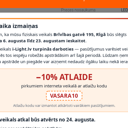
SKU
458
Preces nosaukums
aika izmaiņas
, ka mūsu fiziskais veikals
Brīvības gatvē 195, Rīgā
būs slēgts
CA)
ir OPTONICA LED Flex-Neon lente. Produkts paredzēts nepārtrauktām
a 6. augusta līdz 23. augustam ieskaitot
.
veikals
i-Light.lv turpinās darboties
— pasūtījumus varēsiet vei
spriegums AC220V, gaismas plūsma 400 lm/m, IP65 aizsardzība, 120° ga
mēs tos iespēju robežās apstrādāsim arī šajā periodā. Lūdzam ņem
 apstrāde un piegāde var aizņemt nedaudz ilgāku laiku nekā ieras
−10% ATLAIDE
pirkumiem interneta veikalā ar atlaižu kodu
VASARA10
Atlaižu kodu var izmantot atkārtoti vairākiem pasūtījumiem.
 veikals atkal būs atvērts no 24. augusta.
RĀDĪT VAIRĀK