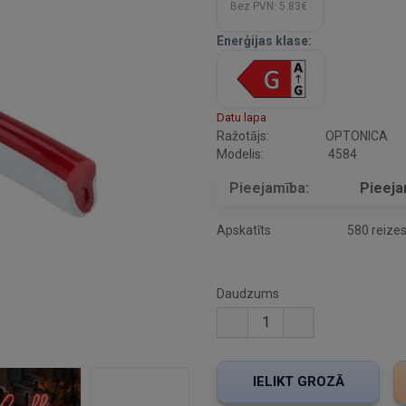
Bez PVN:
5.83€
Enerģijas klase:
Datu lapa
Ražotājs:
OPTONICA
Modelis:
4584
Pieejamība:
Pieej
Apskatīts
580 reize
Daudzums