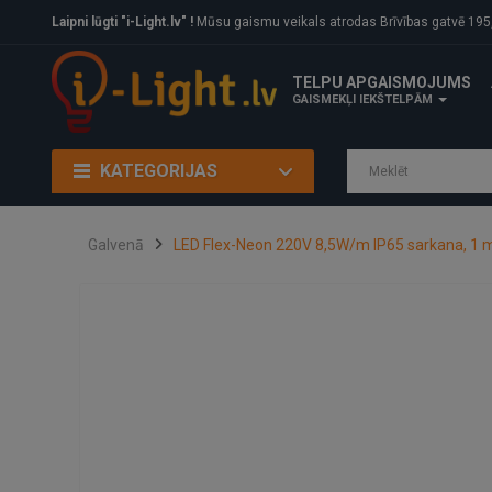
Laipni lūgti "i-Light.lv" !
Mūsu gaismu veikals atrodas Brīvības gatvē 195, Rīga, LV
TELPU APGAISMOJUMS
GAISMEKĻI IEKŠTELPĀM
KATEGORIJAS
Galvenā
LED Flex-Neon 220V 8,5W/m IP65 sarkana, 1