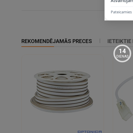
Atvainojam
Izmēri:
1000×10×16 mm
Svars:
0.175 kg
Pateicamies 
Montāžai izmantojiet saderīgus pieslēguma vadus, gala uzli
REKOMENDĒJAMĀS PRECES
IETEIKTIE
14
DIENAS