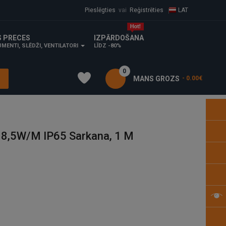
Pieslēgties
vai
Reģistrēties
LAT
S PRECES
IZPĀRDOŠANA
MENTI, SLĒDŽI, VENTILATORI
LĪDZ -80%
0
MANS GROZS
- 0.00€
 8,5W/m IP65 Sarkana, 1 M