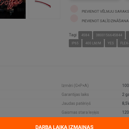
PIEVIENOT VĒLMJU SARAK
PIEVIENOT SALĪDZINĀŠANA
Tagi:
4584
3800156645844
IP65
400 LM/M
YES
FLEX
Izmēri (G×P×A)
10
Garantijas laiks
2 g
Jaudas patēriņš
8,
Gaismas stara leņķis
120
Dimmējama
Jā
DARBA LAIKA IZMAIŅAS