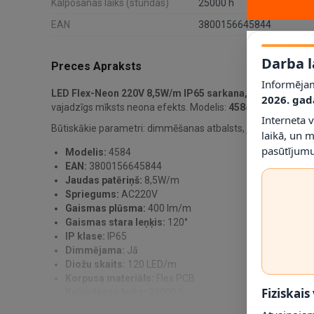
Kalpošanas laiks (stundas)
25000 h
EAN
3800156645844
Darba l
Preces Apraksts
Informējam
LED Flex-Neon 220V 8,5W/m IP65 sarkana, 1 m (OPTONI
2026. gad
vajadzīgs mīksts neona efekts. Modelis:
4584
.
Interneta 
Būtiskākie parametri: dimmēšanas atbalsts, jauda 8,5W/m, 
laikā, un 
pasūtījumu
Modelis:
4584
EAN:
3800156645844
Jaudas patēriņš:
8,5W/m
Spriegums:
AC220V
Gaismas plūsma:
400 lm/m
Gaismas stara leņķis:
120°
IP klase:
IP65
Dimmējama:
Jā
Diožu skaits:
120 LED/m
Korpusa materiāls:
Flex PCB
Fiziskais
Kalpošanas laiks:
25000 h
Garantija:
2 gadi