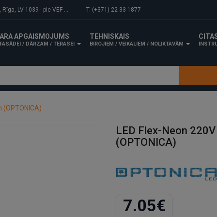
-1039 - pie VEF-Gaisa tilta.
T. (+371) 22 33 1877
ĀRA APGAISMOJUMS
TEHNISKAIS
CITA
FASĀDEI / DĀRZAM / TERASEI
BIROJIEM / VEIKALIEM / NOLIKTAVĀM
INSTRU
 m (OPTONICA)
LED Flex-Neon 220V
(OPTONICA)
7.05€