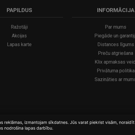
PAPILDUS
INFORMĀCIJA
A
kumulatora LED galda lampa SERINA Mini Ø80×200 mm..
5€
16.95€
29.95€
21.95€
Ražotāji
Par mums
Akcijas
Piegāde un garantij
Lapas karte
Distances līgums
Preču atgriešana
Klix apmaksas veid
Privātuma politika
Sazināties ar mum
ošas reklāmas, izmantojam sīkdatnes. Jūs varat piekrist visām, noraid
es nodrošina lapas darbību.