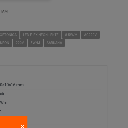
STAM
I
OPTONICA
LED FLEX-NEON LENTE
8.5W/M
AC220V
-NEON
220V
5W/M
SARKANA
00×10×16 mm
adi
5W/m
°
×