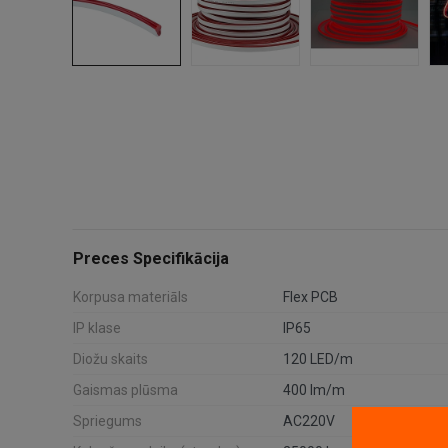
Preces Specifikācija
Korpusa materiāls
Flex PCB
IP klase
IP65
Diožu skaits
120 LED/m
Gaismas plūsma
400 lm/m
Spriegums
AC220V