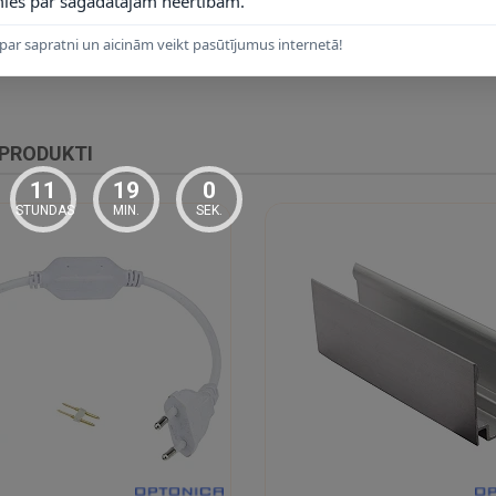
ies par sagādātajām neērtībām.
par sapratni un aicinām veikt pasūtījumus internetā!
kas un stiprinājuma profilus/klipšus. Pirms montāžas pārbaudiet grieš
 PRODUKTI
11
18
59
STUNDAS
MIN.
SEK.