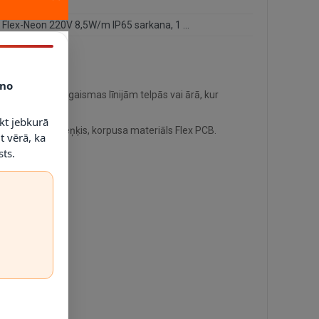
4
LED Flex-Neon 220V 8,5W/m IP65 sarkana, 1 m (OPTONICA)
no
 dekoratīvām gaismas līnijām telpās vai ārā, kur
kt jebkurā
ismas stara leņķis, korpusa materiāls Flex PCB.
t vērā, ka
ts.