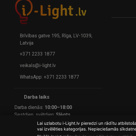
A
kumulatora LED galda lampa BIWO 385×130×230 mm 5,..
32.95€
24.9
41.95€
Brīvības gatve 195, Rīga, LV-1039,
Latvija
+371 2233 1877
veikals@i-light.lv
WhatsApp: +371 2233 1877
Darba laiks
Darba dienās:
10:00–18:00
Sestdien, svētdien:
Slēgts
Lai uzlabotu i-Light.lv pieredzi un rādītu atbilst
Pasūtījumus internetā var veikt jebkurā laikā
vai izvēlēties kategorijas. Nepieciešamās sīkdatn
— apstrādāsim tajā pašā vai nākamajā darba