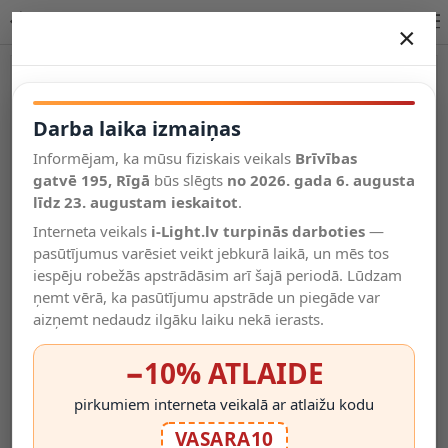
LED Flex-Neon 220V 8,5W/m IP65 neitrāli balta 4000K, 1 m | OPTONICA
×
DARBA LAIKA IZMAIŅAS
Vēl kategorijas
Darba laika izmaiņas
Informējam, ka mūsu fiziskais veikals
Brīvības
Salīdzināt
gatvē 195, Rīgā
Vēlmju
būs slēgts
no 2026. gada 6. augusta
Valodas
saraksts
līdz 23. augustam ieskaitot
.
(0)
Interneta veikals
i-Light.lv turpinās darboties
—
pasūtījumus varēsiet veikt jebkurā laikā, un mēs tos
iespēju robežās apstrādāsim arī šajā periodā. Lūdzam
ņemt vērā, ka pasūtījumu apstrāde un piegāde var
aizņemt nedaudz ilgāku laiku nekā ierasts.
−10% ATLAIDE
pirkumiem interneta veikalā ar atlaižu kodu
VASARA10