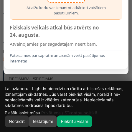
Atlaižu kodu var izmantot atkārtoti vairākiem
pasūtījumiem.
Fiziskais veikals atkal būs atvērts no
24. augusta.
Atvainojamies par sagādātajām neērtībām.
MODELIS:
4580
Pateicamies par sapratni un aicinām veikt pasūtījumus
5.95€
internetā!
RAŽOTĀJS:
OPTONICA
PIEEJAMĪBA:
PIEEJAMS
Lai uzlabotu i-Light.lv pieredzi un rādītu atbilstošas reklāmas,
izmantojam sīkdatnes. Jūs varat piekrist visām, noraidīt ne-
nepieciešamās vai izvēlēties kategorijas. Nepieciešamās
15
3
48
23
sīkdatnes nodrošina lapas darbību.
DIENAS
STUNDAS
MIN.
SEK.
Plašāk lasiet mūsu
Privātuma / Sīkdatņu politikā
.
Noraidīt
Iestatījumi
Piekrītu visam
0
SĀKUMS
MEKLĒT
GROZS
MANS KONTS