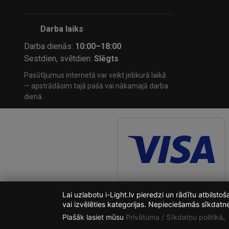
Darba laiks
Darba dienās:
10:00–18:00
Sestdien, svētdien:
Slēgts
Pasūtījumus internetā var veikt jebkurā laikā
— apstrādāsim tajā pašā vai nākamajā darba
dienā.
Lai uzlabotu i-Light.lv pieredzi un rādītu atbilst
vai izvēlēties kategorijas. Nepieciešamās sīkdatn
Plašāk lasiet mūsu
Privātuma / Sīkdatņu politikā
.