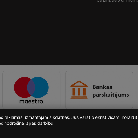
ošas reklāmas, izmantojam sīkdatnes. Jūs varat piekrist visām, noraid
es nodrošina lapas darbību.
i-Light.lv SIA © 2026. Visas tiesības pieder SIA i-light.lv.