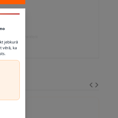
no
 savienojumi vai klipši.
kt jebkurā
t vērā, ka
ts.