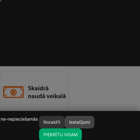
īt ne-nepieciešamās
Noraidīt
Iestatījumi
PIEKRĪTU VISAM