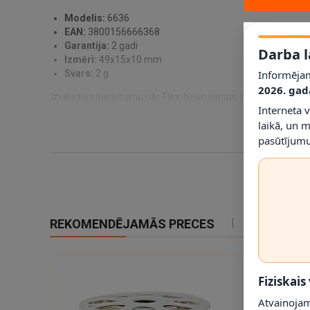
Modelis:
6636
EAN:
3800156666368
Garantija:
2 gadi
Darba l
Izmēri:
49x15x10 mm
Informējam
Svars:
2 g
2026. gad
Izvēlieties piederumu pēc Flex-Neon sērijas, platuma un piesl
Interneta 
laikā, un 
pasūtījumu
REKOMENDĒJAMĀS PRECES
IETEIKTIE
Fiziskais
Atvainojam