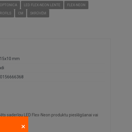
OPTONICA
LED FLEX-NEON LENTE
FLEX-NEON
ROFILS
CM
SKRŪVĒM
x15x10 mm
adi
0156666368
ts saderīgu LED Flex-Neon produktu pieslēgšanai vai
×