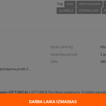
Tagi:
6636
3800156666368
ALUMĪNIJA
STIPRINĀJUMA
P
Izmēri (A×P×G)
49
Garantijas periods
2 g
EAN
380
LED Flex-Neon alumīnija stiprinājuma profils 5 cm ar skrūvēm (OPTONICA)
krūvēm (OPTONICA)
ir OPTONICA Flex-Neon piederums. Produkts paredzē
DARBA LAIKA IZMAIŅAS
stādīšanas prasības.