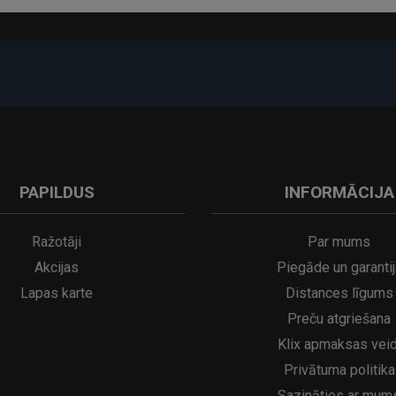
PAPILDUS
INFORMĀCIJA
A
kumulatora LED galda lampa SERINA Mini Ø80×200 mm..
5€
16.95€
29.95€
21.95€
Ražotāji
Par mums
Akcijas
Piegāde un garantij
Lapas karte
Distances līgums
Preču atgriešana
Klix apmaksas veid
Privātuma politika
Sazināties ar mum