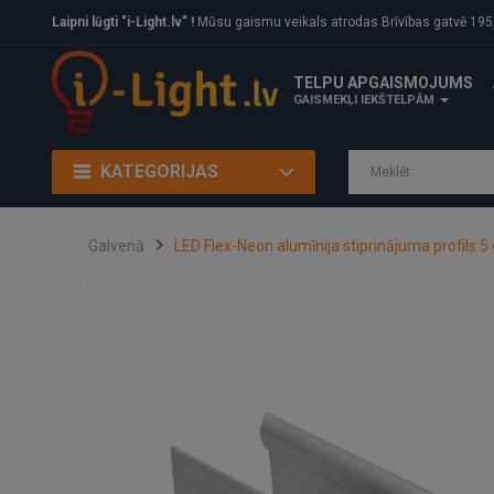
Laipni lūgti "i-Light.lv" !
Mūsu gaismu veikals atrodas Brīvības gatvē 195, Rīga, LV
TELPU APGAISMOJUMS
GAISMEKĻI IEKŠTELPĀM
KATEGORIJAS
Galvenā
LED Flex-Neon alumīnija stiprinājuma profils