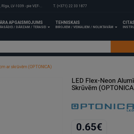
-1039 - pie VEF-Gaisa tilta.
T. (+371) 22 33 1877
ĀRA APGAISMOJUMS
TEHNISKAIS
CITA
FASĀDEI / DĀRZAM / TERASEI
BIROJIEM / VEIKALIEM / NOLIKTAVĀM
INSTRU
 5 cm ar skrūvēm (OPTONICA)
LED Flex-Neon Alumīn
Skrūvēm (OPTONICA
0.65€