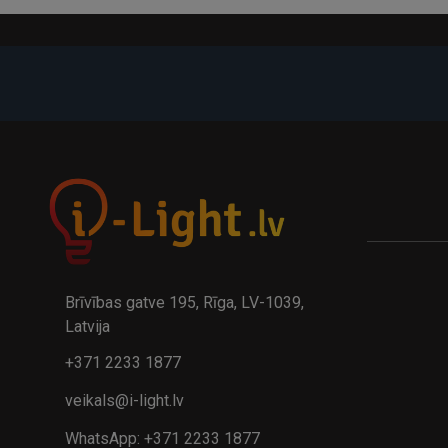
A
kumulatora LED galda lampa BIWO 385×130×230 mm 5,..
32.95€
24.9
41.95€
Brīvības gatve 195, Rīga, LV-1039,
Latvija
+371 2233 1877
veikals@i-light.lv
WhatsApp: +371 2233 1877