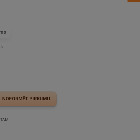
ams
es
STAM
I