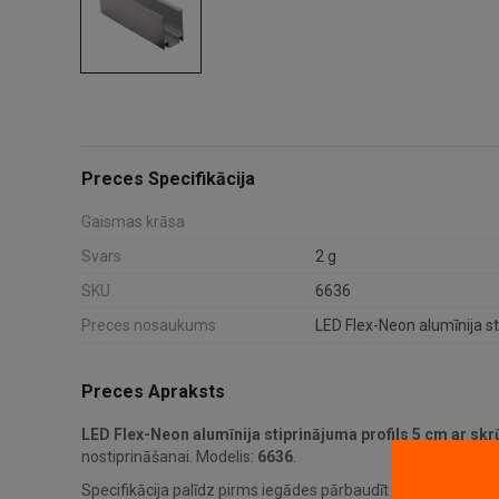
Preces Specifikācija
Gaismas krāsa
Svars
2 g
SKU
6636
Preces nosaukums
Preces Apraksts
LED Flex-Neon alumīnija stiprinājuma profils 5 cm ar s
nostiprināšanai. Modelis:
6636
.
Specifikācija palīdz pirms iegādes pārbaudīt saderību un uz