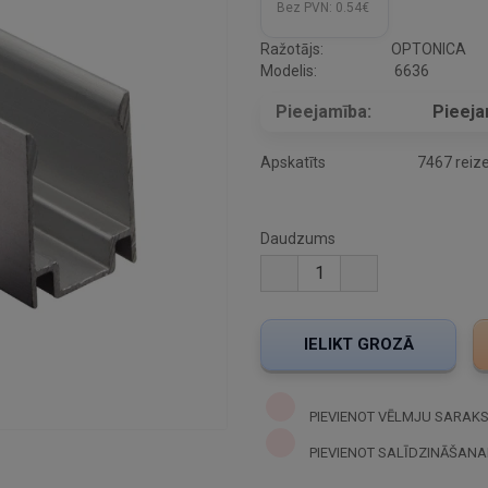
Bez PVN:
0.54€
Ražotājs:
OPTONICA
Modelis:
6636
Pieejamība:
Pieej
Apskatīts
7467 reiz
Daudzums
PIEVIENOT VĒLMJU SARAK
PIEVIENOT SALĪDZINĀŠANA