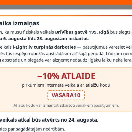
aika izmaiņas
, ka mūsu fiziskais veikals
Brīvības gatvē 195, Rīgā
būs slēgts
a 6. augusta līdz 23. augustam ieskaitot
.
ēguma veida; pilnai montāžai pārbaudiet, vai vajadzīgas gala uzlikas, PIN
veikals
i-Light.lv turpinās darboties
— pasūtījumus varēsiet vei
mēs tos iespēju robežās apstrādāsim arī šajā periodā. Lūdzam ņem
RĀDĪT VAIRĀK
 apstrāde un piegāde var aizņemt nedaudz ilgāku laiku nekā ieras
−10% ATLAIDE
pirkumiem interneta veikalā ar atlaižu kodu
VASARA10
 PRODUKTI
Atlaižu kodu var izmantot atkārtoti vairākiem pasūtījumiem.
 veikals atkal būs atvērts no 24. augusta.
ies par sagādātajām neērtībām.