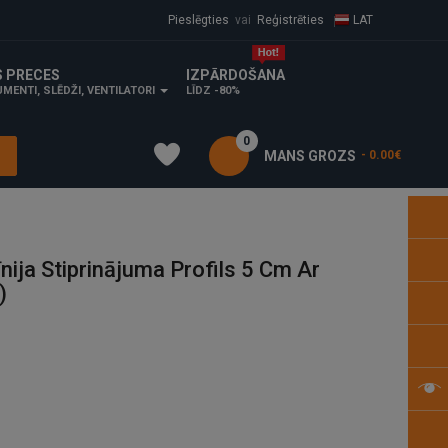
Pieslēgties
vai
Reģistrēties
LAT
S PRECES
IZPĀRDOŠANA
MENTI, SLĒDŽI, VENTILATORI
LĪDZ -80%
0
MANS GROZS
- 0.00€
ija Stiprinājuma Profils 5 Cm Ar
)