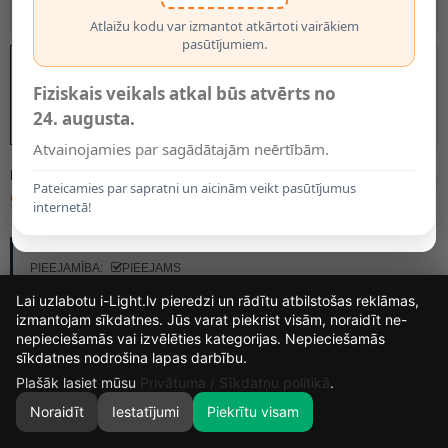
Atlaižu kodu var izmantot atkārtoti vairākiem
pasūtījumiem.
Fiziskais veikals atkal būs atvērts no
24. augusta.
Atvainojamies par sagādātajām neērtībām.
MODELIS:
2946
Pateicamies par sapratni un aicinām veikt pasūtījumus
98.00€
internetā!
RAŽOTĀJS:
OPTONICA
PIEEJAMĪBA:
PIEEJAMS
Lai uzlabotu i-Light.lv pieredzi un rādītu atbilstošas reklāmas,
izmantojam sīkdatnes. Jūs varat piekrist visām, noraidīt ne-
nepieciešamās vai izvēlēties kategorijas. Nepieciešamās
12
19
48
21
sīkdatnes nodrošina lapas darbību.
DIENAS
STUNDAS
MIN.
SEK.
Plašāk lasiet mūsu
Privātuma / Sīkdatņu politikā
.
Noraidīt
Iestatījumi
Piekrītu visam
0
SĀKUMS
MEKLĒT
GROZS
MANS KONTS