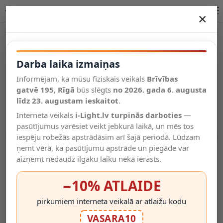
LED griestu lampa, balts korpuss, CCT+RGB, 32W, 2560 lm | OPTONICA
×
DARBA LAIKA IZMAIŅAS
Vēl kategorijas
Darba laika izmaiņas
Informējam, ka mūsu fiziskais veikals
Brīvības
Salīdzināt
gatvē 195, Rīgā
Vēlmju
būs slēgts
no 2026. gada 6. augusta
Valodas
saraksts
līdz 23. augustam ieskaitot
.
(0)
Interneta veikals
i-Light.lv turpinās darboties
—
pasūtījumus varēsiet veikt jebkurā laikā, un mēs tos
iespēju robežās apstrādāsim arī šajā periodā. Lūdzam
ņemt vērā, ka pasūtījumu apstrāde un piegāde var
aizņemt nedaudz ilgāku laiku nekā ierasts.
−10% ATLAIDE
pirkumiem interneta veikalā ar atlaižu kodu
VASARA10