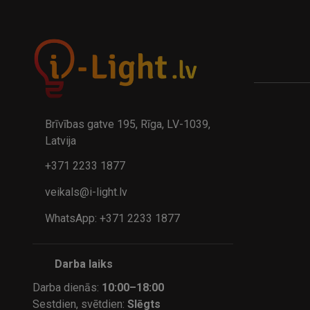
A
kumulatora LED galda lampa BIWO 385×130×230 mm 5,..
32.95€
24.9
41.95€
Brīvības gatve 195, Rīga, LV-1039,
Latvija
+371 2233 1877
veikals@i-light.lv
WhatsApp: +371 2233 1877
Darba laiks
Darba dienās:
10:00–18:00
Sestdien, svētdien:
Slēgts