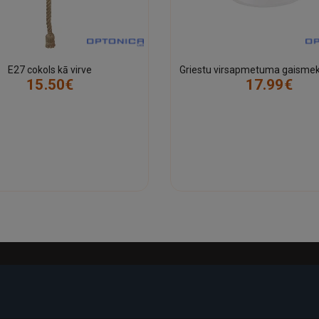
E27 cokols kā virve
15.50€
17.99€
-17%