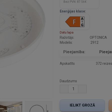
Bez PVN:
87.56€
Enerģijas klase:
Datu lapa
Ražotājs:
OPTONICA
Modelis:
2912
Pieejamība:
Pieej
Apskatīts
372 reize
Daudzums