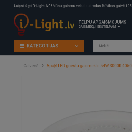
Laipni lūgti "i-Light.lv" !
Mūsu gaismu veikals atrodas Brīvības gatvē 195, Rīga, LV
TELPU APGAISMOJUMS
GAISMEKĻI IEKŠTELPĀM
KATEGORIJAS
Galvenā
Apaļš LED griestu gaismeklis 54W 3000K 4050