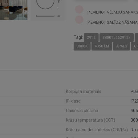
PIEVIENOT VĒLMJU SARAK
PIEVIENOT SALĪDZINĀŠANA
Tagi:
2912
3800156629127
3000K
4050 LM
APAĻŠ
G
Korpusa materiāls
Pla
IP klase
IP2
Gaismas plūsma
405
Krāsu temperatūra (CCT)
300
Krāsu atveides indekss (CRI/Ra)
Ra 