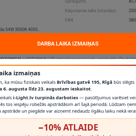
Spriegums
AC
Kalpošanas laiks (stundas)
250
EAN
380
Apaļš LED griestu gaismeklis 54W 3000K 4050lm, balts (OPTONICA)
DARBA LAIKA IZMAIŅAS
 (OPTONICA)
ir OPTONICA LED iebūvējamais/griestu gaismeklis. Produkts
aika izmaiņas
 spriegums AC175-260V, gaismas plūsma 4050 lm, IP20 aizsardzība, 120
, ka mūsu fiziskais veikals
Brīvības gatvē 195, Rīgā
būs slēgts
a 6. augusta līdz 23. augustam ieskaitot
.
veikals
i-Light.lv turpinās darboties
— pasūtījumus varēsiet vei
mēs tos iespēju robežās apstrādāsim arī šajā periodā. Lūdzam ņem
 apstrāde un piegāde var aizņemt nedaudz ilgāku laiku nekā ieras
−10% ATLAIDE