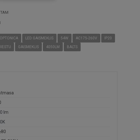
STAM
I
OPTONICA
LED GAISMEKLIS
54W
AC175-260V
IP20
RIESTU
GAISMEKLIS
4050LM
BALTS
stmasa
0
0 lm
0K
≥80