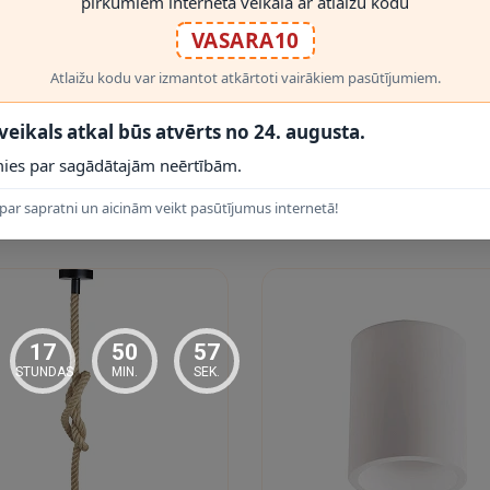
pirkumiem interneta veikalā ar atlaižu kodu
VASARA10
RĀDĪT VAIRĀK
Atlaižu kodu var izmantot atkārtoti vairākiem pasūtījumiem.
 veikals atkal būs atvērts no 24. augusta.
, gaismas stara leņķi un draivera prasības.
ies par sagādātajām neērtībām.
par sapratni un aicinām veikt pasūtījumus internetā!
 PRODUKTI
17
50
56
STUNDAS
MIN.
SEK.