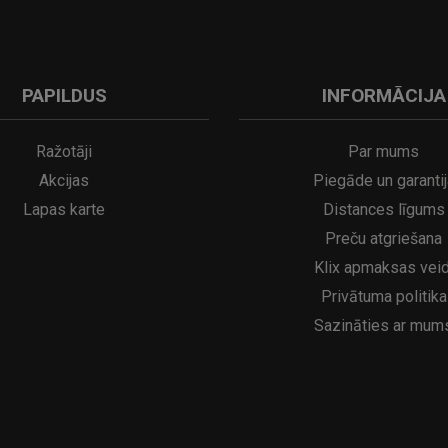
PAPILDUS
INFORMĀCIJA
A
kumulatora LED galda lampa SERINA Mini Ø80×200 mm..
5€
16.95€
29.95€
21.95€
Ražotāji
Par mums
Akcijas
Piegāde un garantij
Lapas karte
Distances līgums
Preču atgriešana
Klix apmaksas veid
Privātuma politika
Sazināties ar mum