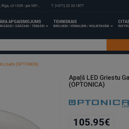
-1039 - pie VEF-Gaisa tilta.
T. (+371) 22 33 1877
ĀRA APGAISMOJUMS
TEHNISKAIS
CITA
FASĀDEI / DĀRZAM / TERASEI
BIROJIEM / VEIKALIEM / NOLIKTAVĀM
INSTRU
lm, balts (OPTONICA)
Apaļš LED Griestu G
(OPTONICA)
105.95€