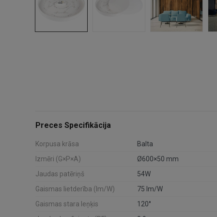
Preces Specifikācija
Korpusa krāsa
Balta
Izmēri (G×P×A)
Ø600×50 mm
Jaudas patēriņš
54W
Gaismas lietderība (lm/W)
75 lm/W
Gaismas stara leņķis
120°