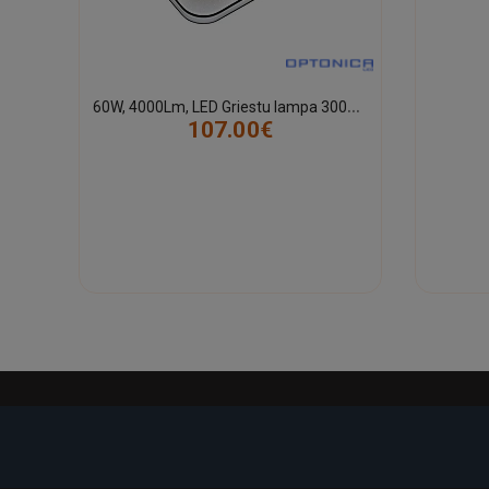
6
0W, 4000Lm, LED Griestu lampa 3000-6000K ar pārslēdzamu gaismas toni
107.00€
-21%