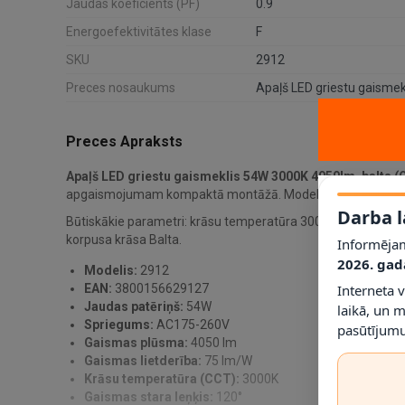
Jaudas koeficients (PF)
0.9
Energoefektivitātes klase
F
SKU
2912
Preces nosaukums
Preces Apraksts
Apaļš LED griestu gaismeklis 54W 3000K 4050lm, balts
apgaismojumam kompaktā montāžā. Modelis:
2912
.
Darba l
Būtiskākie parametri: krāsu temperatūra 3000K, jauda 54W,
korpusa krāsa Balta.
Informējam
2026. gad
Modelis:
2912
Interneta 
EAN:
3800156629127
Jaudas patēriņš:
54W
laikā, un 
Spriegums:
AC175-260V
pasūtījumu
Gaismas plūsma:
4050 lm
Gaismas lietderība:
75 lm/W
Krāsu temperatūra (CCT):
3000K
Gaismas stara leņķis:
120°