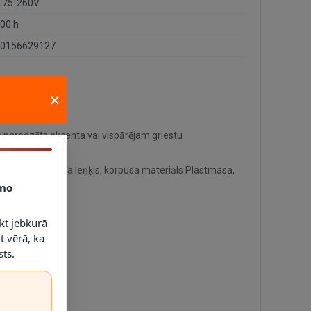
175-260V
00 h
0156629127
×
 paredzēts akcenta vai vispārējam griestu
° gaismas stara leņķis, korpusa materiāls Plastmasa,
no
kt jebkurā
t vērā, ka
ts.