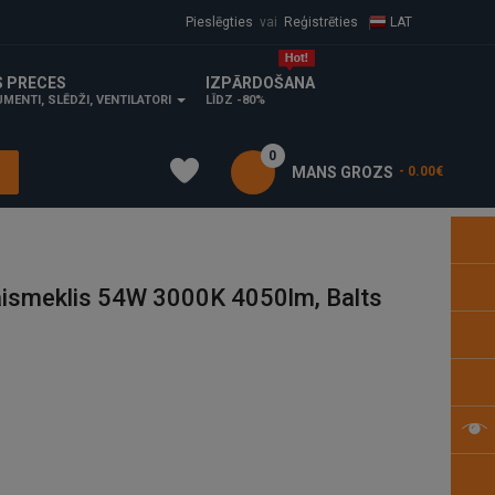
Pieslēgties
vai
Reģistrēties
LAT
S PRECES
IZPĀRDOŠANA
MENTI, SLĒDŽI, VENTILATORI
LĪDZ -80%
0
MANS GROZS
- 0.00€
aismeklis 54W 3000K 4050lm, Balts