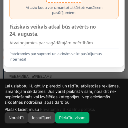
Atlaižu kodu var izmantot atkārtoti vairākiem
pasūtījumiem.
Fiziskais veikals atkal būs atvērts no
24. augusta.
Atvainojamies par sagādātajām neērtībām.
MODELIS:
19013
Pateicamies par sapratni un aicinām veikt pasūtījumus
67.00€
internetā!
RAŽOTĀJS:
OPTONICA
PIEEJAMĪBA:
PIEEJAMS
Lai uzlabotu i-Light.lv pieredzi un rādītu atbilstošas reklāmas,
izmantojam sīkdatnes. Jūs varat piekrist visām, noraidīt ne-
nepieciešamās vai izvēlēties kategorijas. Nepieciešamās
15
19
42
23
sīkdatnes nodrošina lapas darbību.
DIENAS
STUNDAS
MIN.
SEK.
Plašāk lasiet mūsu
Privātuma / Sīkdatņu politikā
.
Noraidīt
Iestatījumi
Piekrītu visam
0
SĀKUMS
MEKLĒT
GROZS
MANS KONTS