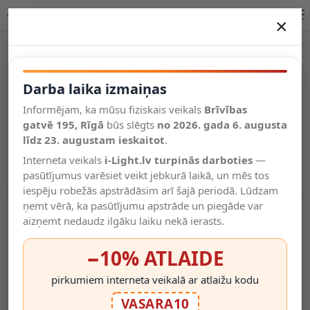
LED griestu lampa CCT 60W, balts+koks, dimmējama, ar pulti | OPTONICA
×
DARBA LAIKA IZMAIŅAS
Vēl kategorijas
Darba laika izmaiņas
Informējam, ka mūsu fiziskais veikals
Brīvības
Salīdzināt
gatvē 195, Rīgā
Vēlmju
būs slēgts
no 2026. gada 6. augusta
Valodas
saraksts
līdz 23. augustam ieskaitot
.
(0)
Interneta veikals
i-Light.lv turpinās darboties
—
pasūtījumus varēsiet veikt jebkurā laikā, un mēs tos
iespēju robežās apstrādāsim arī šajā periodā. Lūdzam
ņemt vērā, ka pasūtījumu apstrāde un piegāde var
aizņemt nedaudz ilgāku laiku nekā ierasts.
−10% ATLAIDE
pirkumiem interneta veikalā ar atlaižu kodu
VASARA10