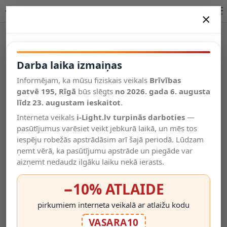
LED saules prožektors IP65 ar sensoru un pulti, CCT, 20W | OPTONICA
×
DARBA LAIKA IZMAIŅAS
Vēl kategorijas
Darba laika izmaiņas
Informējam, ka mūsu fiziskais veikals
Brīvības
Salīdzināt
gatvē 195, Rīgā
Vēlmju
būs slēgts
no 2026. gada 6. augusta
Valodas
saraksts
līdz 23. augustam ieskaitot
.
(0)
Interneta veikals
i-Light.lv turpinās darboties
—
pasūtījumus varēsiet veikt jebkurā laikā, un mēs tos
iespēju robežās apstrādāsim arī šajā periodā. Lūdzam
ņemt vērā, ka pasūtījumu apstrāde un piegāde var
aizņemt nedaudz ilgāku laiku nekā ierasts.
−10% ATLAIDE
pirkumiem interneta veikalā ar atlaižu kodu
VASARA10