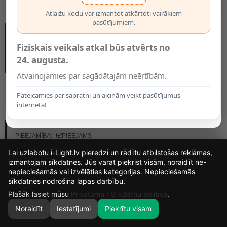
Atlaižu kodu var izmantot atkārtoti vairākiem
pasūtījumiem.
Fiziskais veikals atkal būs atvērts no
24. augusta.
Atvainojamies par sagādātajām neērtībām.
MODELIS:
15405
Pateicamies par sapratni un aicinām veikt pasūtījumus
104.00€
internetā!
RAŽOTĀJS:
OPTONICA
PIEEJAMĪBA:
PIEEJAMS
Lai uzlabotu i-Light.lv pieredzi un rādītu atbilstošas reklāmas,
izmantojam sīkdatnes. Jūs varat piekrist visām, noraidīt ne-
nepieciešamās vai izvēlēties kategorijas. Nepieciešamās
16
10
56
16
sīkdatnes nodrošina lapas darbību.
DIENAS
STUNDAS
MIN.
SEK.
Plašāk lasiet mūsu
Privātuma / Sīkdatņu politikā
.
Noraidīt
Iestatījumi
Piekrītu visam
0
SĀKUMS
MEKLĒT
GROZS
MANS KONTS