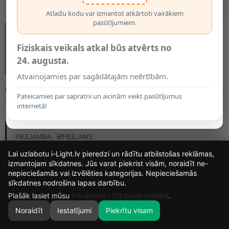
Atlaižu kodu var izmantot atkārtoti vairākiem
pasūtījumiem.
Fiziskais veikals atkal būs atvērts no
24. augusta.
Atvainojamies par sagādātajām neērtībām.
MODELIS:
15404
Pateicamies par sapratni un aicinām veikt pasūtījumus
72.00€
internetā!
RAŽOTĀJS:
OPTONICA
PIEEJAMĪBA:
PIEEJAMS
Lai uzlabotu i-Light.lv pieredzi un rādītu atbilstošas reklāmas,
izmantojam sīkdatnes. Jūs varat piekrist visām, noraidīt ne-
nepieciešamās vai izvēlēties kategorijas. Nepieciešamās
15
19
48
53
sīkdatnes nodrošina lapas darbību.
DIENAS
STUNDAS
MIN.
SEK.
Plašāk lasiet mūsu
Privātuma / Sīkdatņu politikā
.
Noraidīt
Iestatījumi
Piekrītu visam
0
SĀKUMS
MEKLĒT
GROZS
MANS KONTS