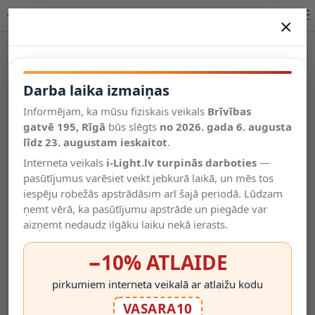
LED saules prožektors IP65 ar sensoru un pulti, 3CCT, 12W | OPTONICA
×
DARBA LAIKA IZMAIŅAS
Vēl kategorijas
Darba laika izmaiņas
Informējam, ka mūsu fiziskais veikals
Brīvības
Salīdzināt
gatvē 195, Rīgā
Vēlmju
būs slēgts
no 2026. gada 6. augusta
Valodas
saraksts
līdz 23. augustam ieskaitot
.
(0)
Interneta veikals
i-Light.lv turpinās darboties
—
pasūtījumus varēsiet veikt jebkurā laikā, un mēs tos
iespēju robežās apstrādāsim arī šajā periodā. Lūdzam
ņemt vērā, ka pasūtījumu apstrāde un piegāde var
aizņemt nedaudz ilgāku laiku nekā ierasts.
−10% ATLAIDE
pirkumiem interneta veikalā ar atlaižu kodu
VASARA10