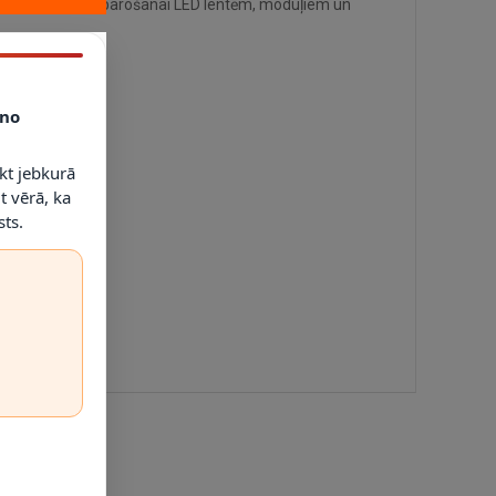
 zemsprieguma barošanai LED lentēm, moduļiem un
no
kt jebkurā
t vērā, ka
ts.