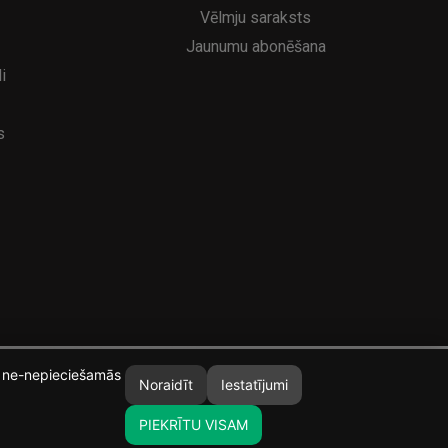
Vēlmju saraksts
Jaunumu abonēšana
i
s
īt ne-nepieciešamās
Noraidīt
Iestatījumi
PIEKRĪTU VISAM