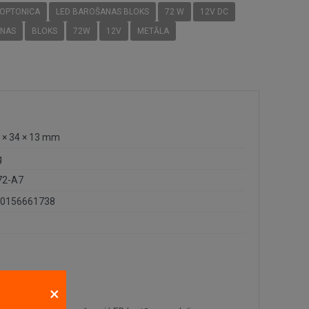
OPTONICA
LED BAROŠANAS BLOKS
72 W
12V DC
NAS
BLOKS
72W
12V
METĀLA
 × 34 × 13 mm
g
72-A7
0156661738
×