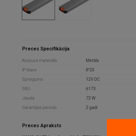
Preces Specifikācija
Korpusa materiāls
Metāls
IP klase
IP20
Spriegums
12V DC
SKU
6173
Jauda
72 W
Garantijas periods
2 gadi
Preces Apraksts