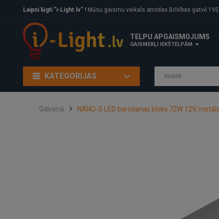
Laipni lūgti "i-Light.lv" !
Mūsu gaismu veikals atrodas Brīvības gatvē 195, Rīga, LV
TELPU APGAISMOJUMS
GAISMEKĻI IEKŠTELPĀM
KATEGORIJAS
Galvenā
NANO-S LED barošanas bloks 72W 12V, metāla,