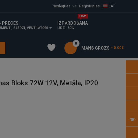
Pieslēgties
vai
Reģistrēties
LAT
S PRECES
IZPĀRDOŠANA
MENTI, SLĒDŽI, VENTILATORI
LĪDZ -80%
0
MANS GROZS
- 0.00€
s Bloks 72W 12V, Metāla, IP20