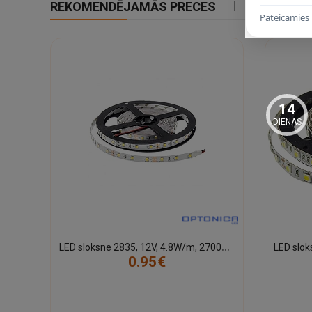
REKOMENDĒJAMĀS PRECES
IETEIKTIE
Pateicamies 
14
DIENAS
L
ED sloksne 2835, 12V, 4.8W/m, 2700K, IP20
0.95€