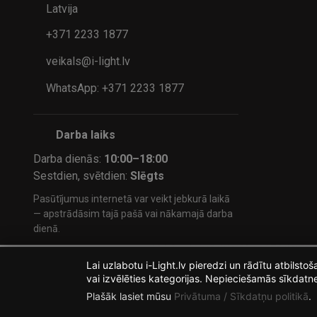
Latvija
+371 2233 1877
veikals@i-light.lv
WhatsApp: +371 2233 1877
Darba laiks
Darba dienās:
10:00–18:00
Sestdien, svētdien:
Slēgts
Pasūtījumus internetā var veikt jebkurā laikā
— apstrādāsim tajā pašā vai nākamajā darba
dienā.
Lai uzlabotu i-Light.lv pieredzi un rādītu atbilst
vai izvēlēties kategorijas. Nepieciešamās sīkdatn
Plašāk lasiet mūsu
Privātuma / Sīkdatņu politikā
.