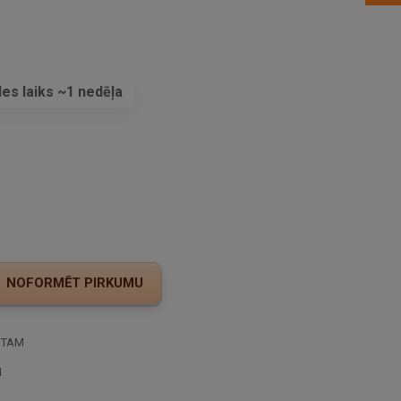
es laiks ~1 nedēļa
s
STAM
I