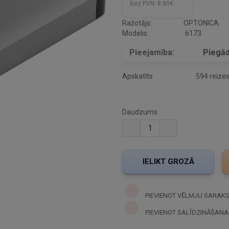
Bez PVN:
8.80€
Ražotājs:
OPTONICA
Modelis:
6173
Pieejamība:
Piegād
Apskatīts
594 reize
Daudzums
PIEVIENOT VĒLMJU SARAK
PIEVIENOT SALĪDZINĀŠANA