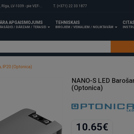
-1039 - pie VEF-Gaisa tilta.
T. (+371) 22 33 1877
ĀRA APGAISMOJUMS
TEHNISKAIS
CITA
FASĀDEI / DĀRZAM / TERASEI
BIROJIEM / VEIKALIEM / NOLIKTAVĀM
INSTRU
 IP20 (Optonica)
NANO-S LED Barošana
(Optonica)
10.65€