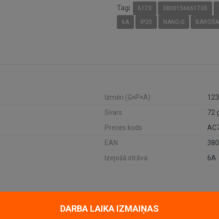
Tagi:
6173
3800156661738
6A
IP20
NANO-S
BAROŠA
Izmēri (G×P×A)
123
Svars
72 
Preces kods
AC
EAN
380
Izejošā strāva
6A
DARBA LAIKA IZMAIŅAS