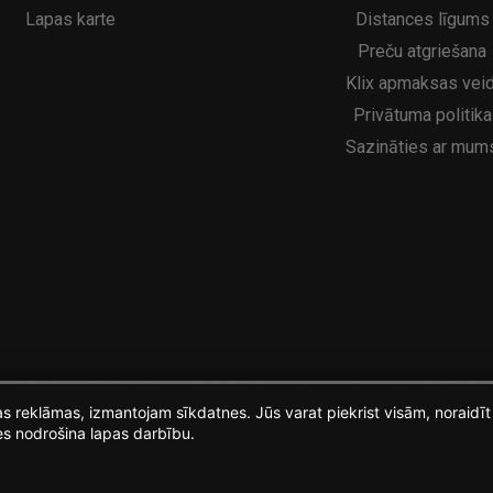
Lapas karte
Distances līgums
Preču atgriešana
Klix apmaksas veid
Privātuma politika
Sazināties ar mum
ošas reklāmas, izmantojam sīkdatnes. Jūs varat piekrist visām, noraid
es nodrošina lapas darbību.