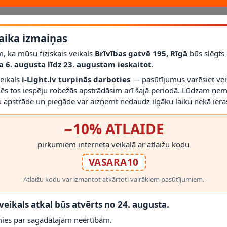
onica)
ir OPTONICA LED barošanas bloks. Produkts paredzēts stabilai
A, IP20 aizsardzība, korpusa materiāls Metāls.
aika izmaiņas
, ka mūsu fiziskais veikals
Brīvības gatvē 195, Rīgā
būs slēgts
a 6. augusta līdz 23. augustam ieskaitot
.
veikals
i-Light.lv turpinās darboties
— pasūtījumus varēsiet vei
mēs tos iespēju robežās apstrādāsim arī šajā periodā. Lūdzam ņem
 apstrāde un piegāde var aizņemt nedaudz ilgāku laiku nekā ieras
−10% ATLAIDE
pirkumiem interneta veikalā ar atlaižu kodu
RĀDĪT VAIRĀK
VASARA10
s rezervi. Pirms montāžas pārbaudiet IP klasi un ventilācijas iespējas.
Atlaižu kodu var izmantot atkārtoti vairākiem pasūtījumiem.
 veikals atkal būs atvērts no 24. augusta.
ies par sagādātajām neērtībām.